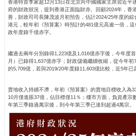
香港特首李家超12月13日在北京向中國國家主席習近平
府的財政狀況，提到香港正面臨財赤。回顧2024年，香
善，財政司司長陳茂波月初預告，估計2024/25年度的綜合
港元，較年初《預算案》時預計的481億元高逾一倍，這
政年度錄千億赤字。
繼過去兩年分別錄得1,223億及1,016億赤字後，今年度首
月）已錄得1,637億赤字；財政儲備繼續收縮，從今年初
的5,709億，若與2019/20年度錄11,603億比較，近5
賣地收入持續不濟，年初《預算案》的賣地目標收入為3
10月僅進賬37億，佔目標僅11％；樓市方面，負資產宗
年第三季錄過萬宗後，到今年第三季已達到超過4萬宗。