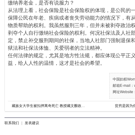
缴纳养老金，是否有说服力？
从法理上看，社会保险是社会保险权的体现，是公民的一
保障公民在年老、疾病或者丧失劳动能力的情况下，有
物质帮助的权利。我虽然服刑三年，但并未被剥夺政治
剥夺个人自行缴纳社会保险的权利。何况社保法及人社
定，禁止补交服刑期间的社保，当地人社部门强制退保
狱法和社保法体恤、关爱弱者的立法精神。
任何法律的规定，尤其是地方性法规，都应体现公平正
益，给人人性的温情，这才是社会的希望。
中国妇权Women’
邮箱E-mail：w
网址Website：
藏族女大学生被扣押离奇死亡 教授藏文酿政治案？
贫穷是因为
联系我们
|
发表建议