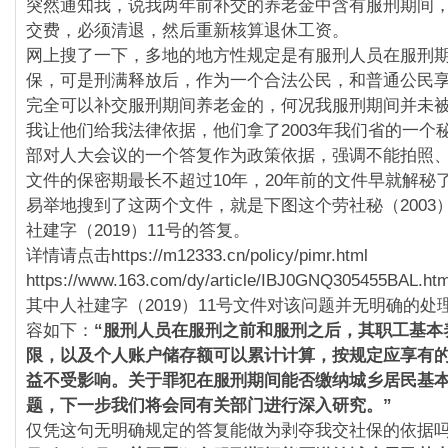
突然通知我，说我两年前补交的养老金中含有服刑期间
交费，必须清退，然后重新核算退休工资。
网上搜了一下，多地的地方性规定是有服刑人员在服刑
保，可是刑满释放后，作为一个合法公民，和普通公民
完全可以补交服刑期间养老金的，何况我服刑期间并未
我让他们给我法律依据，他们拿了2003年我们省的一个
部对人大会议的一个答复作为政策依据，强调不能拍照
文件的保密期最长不超过10年，20年前的文件早就解秘
易举地搜到了这两个文件，就是下图这个劳社秘（2003）
社建字（2019）11号的答复。
详情请点击https://m12333.cn/policy/pimr.html
https://www.163.com/dy/article/IBJ0GNQ305455BAL.htm
其中人社建字（2019）11号文件对该问题并无明确的处
容如下：
“服刑人员在服刑之前和服刑之后，其职工基本
限，以及个人账户储存额可以累计计算，按规定应享有
益不受影响。
关于罪犯在服刑期间能否缴纳城乡居民基
题，下一步我们将会同有关部门进行深入研究。”
仅凭这句无明确规定的答复能做为剥夺我交社保的依据