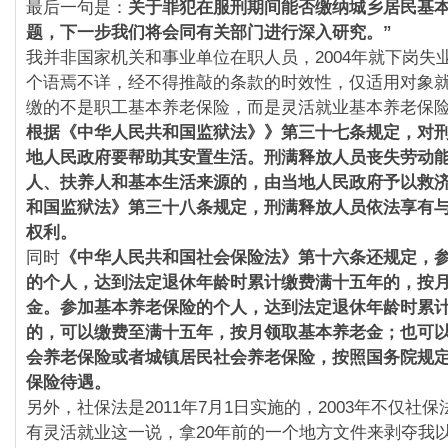
最后一句是：
关于罪犯在服刑期间能否缴纳城乡居民基
题，下一步我们将会同有关部门进行深入研究。”
我并非国家机关和事业单位在职人员，2004年就下岗失
个语焉不详，经不得推敲的条款的时效性，仅适用对象
缴的不是职工基本养老保险，而是灵活就业基本养老保
根据《中华人民共和国监狱法》》第三十七条规定，对
地人民政府要帮助其安置生活。刑满释放人员丧失劳动
人、扶养人和基本生活来源的，由当地人民政府予以救
和国监狱法》第三十八条规定，
刑满释放人员依法享有
权利。
同时
《中华人民共和国社会保险法》第十六条还规定，
的个人，达到法定退休年龄时累计缴费满十五年的，按
金。参加基本养老保险的个人，达到法定退休年龄时累
的，可以缴费至满十五年，按月领取基本养老金；也可
会养老保险或者城镇居民社会养老保险，按照国务院规
保险待遇。
另外，社保法是2011年7月1日实施的，2003年不仅社
有灵活就业这一说，拿20年前的一个地方文件来剥夺我