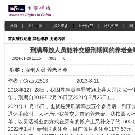
首頁
女性主義
婦女權益
加州分部
特別報導
圖
首页
维权动态
其他维权
浏览内容
刑满释放人员能补交服刑期间的养老金
2024-01-26 11:15
7861
0
标签：
服刑人员 养老基金
作者：
Grass2513 2023-8-11
2018年12月28日，我因寻衅滋事罪被颍上县人民法院
年，刑期自2018年7月26日至2021年7月25日止。
2021年11月15日，也就是我刑满释放五个多月后，到
退休手续时，人社局让我补交之前的养老金。我按照人
单，以灵活就业的方式在原有的帐户上又补交了约1600
2022年1月开始领取退休金，目前每月退休金1177.57