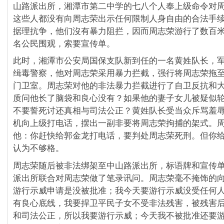
山路派出所，湘潭市第二中学的七八个人奉上级命令对
这些人都没有向周志荣出示任何限制人身自由的合法手
据理抗争，他们沒有暴力阻拦，因而周志荣游行了数百
名公民围观，索要宣传单。
此时，湘潭市公安局国保支队新到任的一名黄姓队长，
缉毒警察，他对周志荣采用暴力拦截，强行将周志荣拖
门卫室。周志荣对他的非法暴力拦截进行了自卫反抗和
质问他长了脑袋和良心没有？如果他的妻子女儿被疑似
不要誓死讨还真相与司法公正？黄姓队长受当众斥骂羞
机向上级打电话，摆出一副非要将周志荣拘捕的架式。
他：你赶快给郭金龙打电话，要判处周志荣死刑。但你
认为不够格。
周志荣随后被非法绑架至中山路派出所，标语牌和宣传
派出所联合对周志荣做了笔录讯问。周志荣毫不掩饰的
游行示威申请是没被批准；我今天要游行示威没受任何
有良心底线，我要捍卫平民子女不受非法残害，被残害
和司法公正，所以我要游行示威；今天我不被批准还要