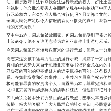
法，而是政府非法剥夺我合法游行示威的权力。好比土
的钱财，他会批准受害人夺回吗？现在中共抢劫了中国
行示威权力，它会批准人民合法行使吗？只要郭金龙的
全国人民公布足以令人信服的袁莉亚惨死的真相，我就
能的方式抗议！
至中午12点，周志荣被放回家。但周志荣仍受到严密监
上级命令；绝不允许周志荣为袁莉亚事件上街游行示威
今天周志荣虽只有短短数百米的游行示威，但意义十分
周志荣这次被中途暴力阻止的游行示威，揭露了千方百
真相的邪恶势力来自于包括北京市委书记郭金龙在内的
亚惨案的可能的犯罪嫌疑人的近亲属很有可能与这些权
系。在如此惨案和公共事件上，中共习李最高当权者仍
极可能有罪责的权贵者个人，而置民为本，尊重宪法和
龙和北京警方虽涉嫌莫大的渎职和枉法，但他们都绝对
周志荣这次被中途暴力阻止的游行示威，因事先事后通
传播，极大的唤醒了广大人民群众的社会良知与公民意
助广大受迫害侵权的民众克服依法维权的恐惧感。并给