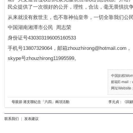
民众提供了一次很好的公开，理性，合法，毫无畏惧抗
从来就没有救世主，也不靠神仙皇帝，一切全靠我们公
中国湖南湘潭市公民 周志荣
身份证号430303196005160533
手机号13807329064，邮箱zhouzhirong@hotmail.com，
skype号zhouzhirong11995599。
中国妇权Women’
邮箱E-mail：w
网址Website：
母親節 港支聯紀念「六四」兩項活動
李元貞：《回顧
联系我们
|
发表建议