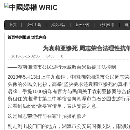
首頁
女性主義
婦女權益
加州分部
特別報導
圖
首页
特别报道
浏览内容
为袁莉亚惨死 周志荣合法理性抗
2013-05-15 02:05
6455
0
——湖南湘潭市公民游行示威数百米后被非法控制
2013年5月13日上午九点钟，中国湖南湘潭市公民周志
头像的公民文化衫，高举“坚决要求还袁莉亚惨死的真相与
语牌，手提1000份印有官方与民间关于袁莉亚惨案综合
所租住的湘潭市第二中学宿舍向湘潭市白石公园去游行
民看到后纷纷索要宣传单，表达赞赏之意。
这是周志荣游行前在家里拍摄的照片
刚走到出校门囗的地方，湘潭市公安局国保支队，雨湖