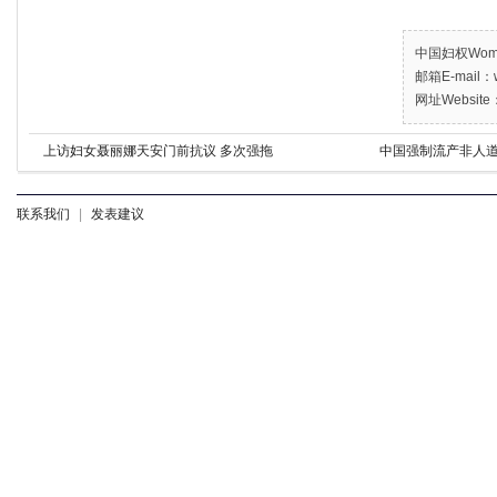
中国妇权Women’
邮箱E-mail：w
网址Website：
上访妇女聂丽娜天安门前抗议 多次强拖
中国强制流产非人道
联系我们
|
发表建议