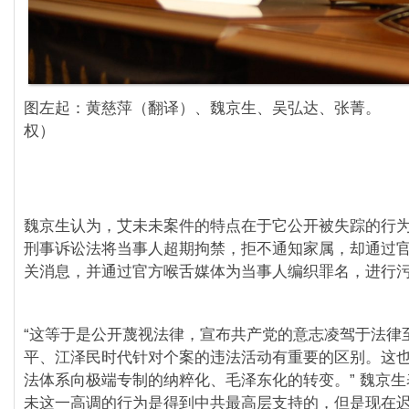
图左起：黄慈萍（翻译）、魏京生、吴弘达、张菁。 
权）
魏京生认为，艾未未案件的特点在于它公开被失踪的行
刑事诉讼法将当事人超期拘禁，拒不通知家属，却通过
关消息，并通过官方喉舌媒体为当事人编织罪名，进行
“这等于是公开蔑视法律，宣布共产党的意志凌驾于法律
平、江泽民时代针对个案的违法活动有重要的区别。这
法体系向极端专制的纳粹化、毛泽东化的转变。” 魏京
未这一高调的行为是得到中共最高层支持的，但是现在