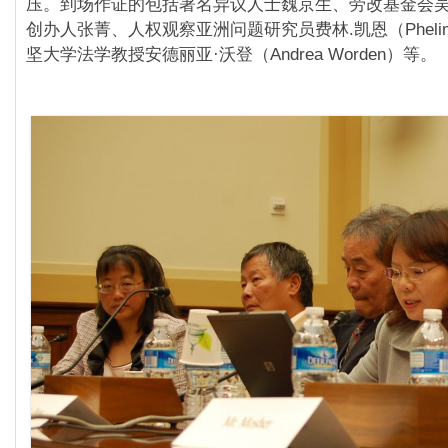
压。到场作证的包括著名异议人士魏京生、劳改基金会
创办人张菁、人权观察亚洲问题研究员费林.凯恩（Phelim
坚大学法学教授安德丽亚·沃登（Andrea Worden）等。