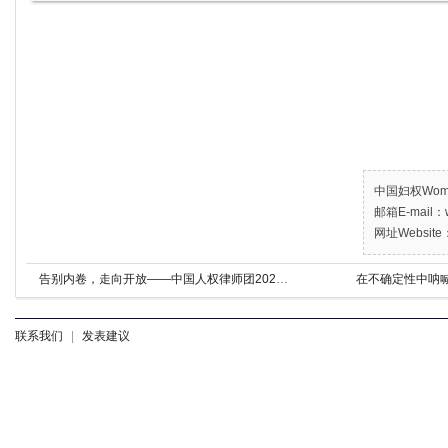
中国妇权Women’
邮箱E-mail：w
网址Website：
告别内卷，走向开放——中国人权律师团2024年新年献辞
在不确定性中呐喊 
联系我们
|
发表建议