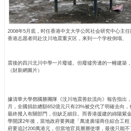
2008年5月底，时任香港中文大学公民社会研究中心主
香港志愿者同赴汶川地震重灾区，来到一个学校倒塌、
震後的四川北川中學一片廢墟。但廢墟旁邊的一幢建築
（財新網圖片）
據清華大學鄧國勝團隊《汶川地震善款流向》報告指出，截至
月，全國捐款總額652億元只有23%被交代了明確去向，
最終撥入有關部門，但缺乏細目。而香港援建的綿陽紫
學開課2年後，當地政府要興建「萬達廣場商住綜合工程
府要追討200萬港元，但當地官員層層使壞，最後只能不