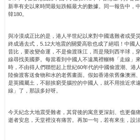
新率有史以來時間最短跌幅最大的數據。同一報告中，中
韓180。
與冷漠成正比的是，港人半世紀以來對中國逃難者或受
終成過去式，5.12大地震的關愛高歌也成了絕唱！中國
昔比，要改變命運，不是偷渡珠江，而是飛到西半球，
線尋找美國夢。每當看到中國人不遠萬裡輾轉「走線」
時，不由得人們聯想起上世紀60年代的中國偷渡潮、港
陸偷渡客送食物和水的老舊畫面。假如香港依舊像澳洲
是英國屬土，不願挨窮受腦控的中國人，就不用捨近求
線」了，那該多好呀。
今天紀念大地震受難者，其背後的寓意更深刻、也更傷
逝者安息，天堂裡沒有痛苦。再加一句，若有來生，設