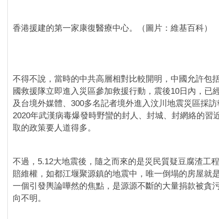
香港援建的第一家康復醫療中心。（圖片：維基百科）
不得不說，當時的中共高層相對比較開明，中國允許包
國救援隊立即進入災區參加救援行動，震後10日內，已經
及台境外媒體、300多名記者境外進入汶川地震災區採
2020年武漢病毒爆發時野蠻的封人、封城、封網絡的習
取的政策要人道得多。
不過，5.12大地震後，隨之而來的是災民質疑豆腐渣工
賠維權，如都江堰聚源鎮的地震中，唯一倒塌的房屋就
一個引發輿論嘩然的焦點，是源源不斷的大量捐款被貪
向不明。