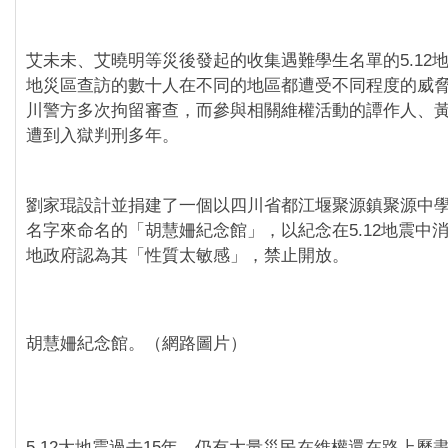
艾未未、艾曉明等災後發起的收集遇難學生名單的5.12
地災區查訪的數十人在不同的地區都遭受不同程度的威脅
川警方多次拘留審查，而參與相關維權活動的譚作人、
遭到入獄判刑多年。
劉家琨設計並捐建了一個以四川省都江堰聚源鎮聚源中
名字來命名的「胡慧姍紀念館」，以紀念在5.12地震中
地政府認為其「性質太敏感」，禁止開放。
胡慧姍紀念館。（網路圖片）
5.12大地震過去15年，仍有大量災民在維權還在路上歷