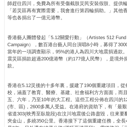
師趕往四川，免費為所有受傷截肢災民安裝假肢、提供
「若災區再有實際需要，我會進行第四輪捐助。」其他
等也各捐出了一億元港幣。
香港藝人團體發起「5.12關愛行動」（Artistes 512 Fund R
Campaign），數百港台藝人同台演唱8小時，募得了30
當年的一項調查顯示，95%的港人為四川大地震捐過款
震災區捐款超過200億港幣（約177億人民幣），是境外
款。
香港在5.12災後的十多年裏，援建了190個重建項目，
校，涵蓋了教育、醫療、基建、社會福利方方面面，而
五、六年，乃至10年的大工程。這些工程分佈在四川的12個
(市、區)，2600多萬人受益。在港府的資助下，有「最
省道303(映秀至臥龍段)在汶川地震後公路盡毀，往來
夾金山，多繞350公里。香港接下了這個重建任務，全長