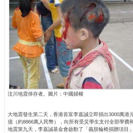
汶川地震倖存者。圖片：中國婦權
大地震發生第二天，香港首富李嘉誠立即捐出3000萬港
億（約8866萬人民幣），向所有受災學生支付全部學費
地震第九天，李嘉誠基金會啟動了「義肢輪椅捐贈項目