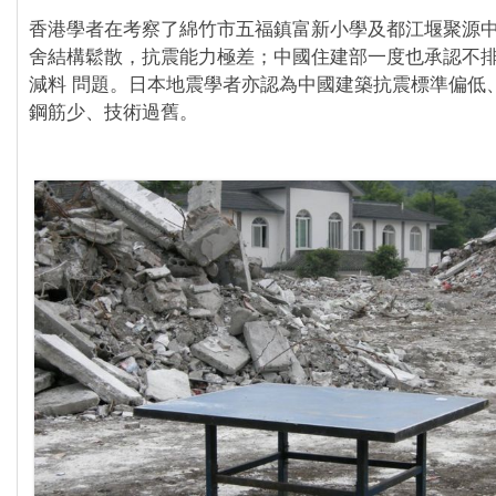
香港學者在考察了綿竹市五福鎮富新小學及都江堰聚源
舍結構鬆散，抗震能力極差；中國住建部一度也承認不
減料 問題。日本地震學者亦認為中國建築抗震標準偏低
鋼筋少、技術過舊。