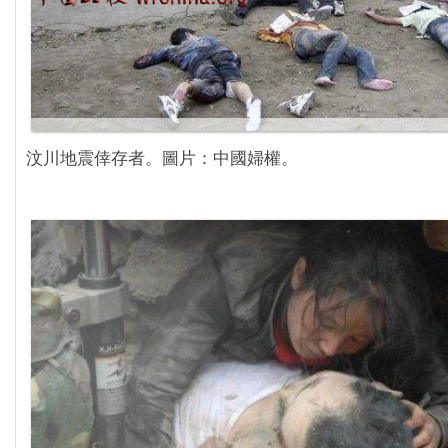
汶川地震倖存者。圖片：中國婦權。