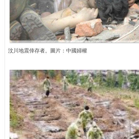
汶川地震倖存者。圖片：中國婦權