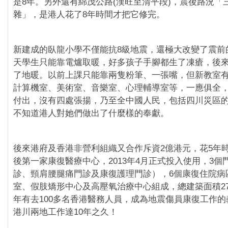
是8年。另外還有綿茂公路(漢旺至清平段)，震後路況「
雜」，是港人花了8年時間才把它修完。
新建成的臥龍小學不僅能抗8級地震，還極大改變了震前
天學生只能靠電爐取暖，好多孩子手腳都生了凍瘡，後
了地暖。以前上課只能靠兩隻粉筆、一張嘴，但新教室
計算機室、美術室、音樂室、心理輔導室等，一應俱全
付出，沒有四處張揚，乃至全中國人民，包括四川災區
不知道港人對她們做出了什麼樣的奉獻。
後來港府及香港非營利組織又合作斥資2億港元，花5年
後第一家康復醫療中心，2013年4月正式投入使用，3個
診、頸肩腰腿痛門診及康復護理門診），6個康復住院病
室、假肢矯形中心及高壓氧治療中心組成，總建築面積27
年有去100多名香港醫務人員，成為地震傷員康復工作
港川兩地工作達10年之久！