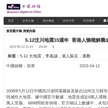
首頁
女性主義
婦女權益
加州分部
特別報導
圖
首页
图片辑
浏览内容
5.12汶川地震15週年 香港人慷概解囊
2023-05-12 21:43
29149
0
标签：
5.12 大地震，李嘉誠，港人賑災，逃難
中國婦權：張菁 2023-04-12
2008年5月12日中國四川省阿壩藏族羌族自治州汶川縣
毀滅性大地震。據中國官方數據，地震造成近8萬人遇難、
萬人受傷、 6898間校舍倒塌，官方稱以上數據中，未