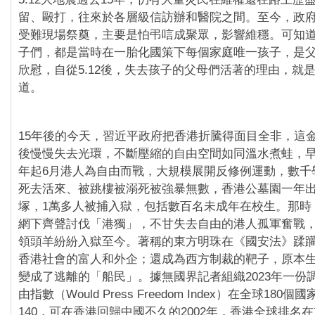
留、毆打，往來於各層級信訪辦和醫院之間。至今，政
受難現場祭奠，主要是怕弔唁成聚眾，影響維穩。可知
子們，都是當時在一胎化國策下每個家庭唯一孩子，是
欣慰，自從5.12後，失去孩子的父母們活著的理由，就
道。
15年後的今天，習近平政府把香港折騰得面目全非，這
後慢慢失去光環，不斷壓縮的自由空間如同溫水煮蛙，早晚
年起6月港人為自由而戰，大規模展開反修例運動，數千
死去活來、被跳樓被溺死被強暴無數，香港公墓園一年出
塚，1萬多人被捕入獄，包括數百名未成年在校生。那時
網下齊聲討伐「港獨」，不甘失去自由的港人孤軍奮戰
領頭羊紛紛入獄至今。著稱的東方明珠在《國安法》蹂
香港社會的富人和外企；還成為西方制裁的靶子，原本
變成了逃離的「船民」。據無國界記者組織2023年一份
由指數（Would Press Freedom Index）在全球18
140，可在香港回歸中國不久的2002年，香港全球排名在