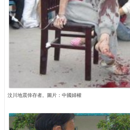
汶川地震倖存者。圖片：中國婦權