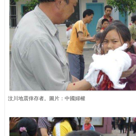
汶川地震倖存者。圖片：中國婦權