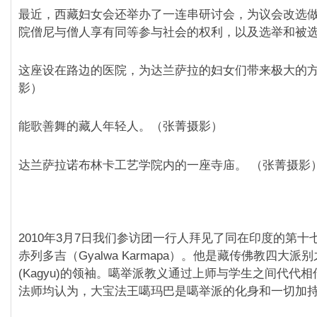
最近，西藏妇女会还举办了一连串研讨会，为议会改选
院僧尼与僧人享有同等参与社会的权利，以及选举和被
这座设在路边的医院，为达兰萨拉的妇女们带来极大的
影）
能歌善舞的藏人年轻人。（张菁摄影）
达兰萨拉诺布林卡工艺学院内的一座寺庙。 （张菁摄影
2010年3月7日我们参访团‎一行人拜见了同在印度的第十
赤列多吉（Gyalwa Karmapa）。他是藏传佛教四大派
(Kagyu)的领袖。噶举派教义通过上师与学生之间代代相
法师均认为，大宝法王噶玛巴是噶举派的化身和一切加持