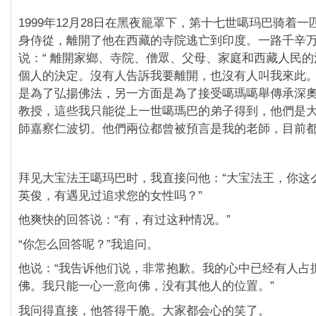
1999年12月28日在黑夜籠罩下，第十七世噶玛巴骑着
身侍從，離開了他在西藏的寺院逃亡到印度。一路千辛
说：“ 離開家鄉、寺院、僧眾、父母、家庭和西藏人民
個人的決定。沒有人告訴我要離開，也沒有人叫我來此
是為了弘揚佛法，另一方面是為了接受噶瑪噶舉傳承深
教授，這些我只能從上一世噶瑪巴的弟子得到，他們是
師嘉察仁波切。他們兩位都曾被預言是我的老師，目前都
拜见大宝法王噶玛巴时，我直接问他：“大宝法王，你这
英俊，有遇见过追求您的女性吗？”
他爽快的回答说：“有，有过这种情况。”
“你怎么回答呢？”我追问。
他说：“我告诉他们说，非常抱歉。我的心中已经有人占
佛。我只能一心一意向佛，没有其他人的位置。”
我问得直接，他答得干脆。大家都会心的笑了。