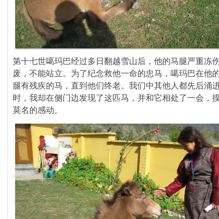
第十七世噶玛巴经过多日翻越雪山后，他的马腿严重冻
废，不能站立。为了纪念救他一命的忠马，噶玛巴在他
腿有残疾的马，直到他们终老。我们中其他人都先后涌
时，我却在侧门边发现了这匹马，并和它相处了一会，
莫名的感动。