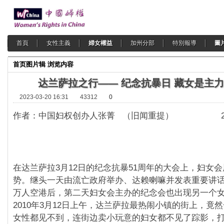
首頁
女性主義
婦女權益
加州分部
特別報導
圖
首页
图片辑
浏览内容
达兰萨拉之行—— 纪念抗暴日 藏女是主力
2023-03-20 16:31
43312
0
作者：中国妇权创办人张菁 （旧闻重提） 2010
在达兰萨拉3月12日的纪念抗暴51周年的大会上，妇女
势。继头一天由流亡政府举办、达赖喇嘛并发表重要讲
万人空港后，第二天妇女会主办的纪念会也出现另一个
2010年3月12日上午，达兰萨拉最热闹小镇的街上，竟
女性都见不到，连街边卖小玩意的妇女都不见了踪影，