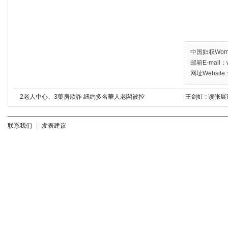
中国妇权Women’
邮箱E-mail：w
网址Website：
2老人中心、3藥房欺詐 紐約多名華人老闆被控
王剑虹 : 读张
联系我们
|
发表建议