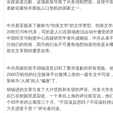
女政策道过歉，这项政策导致了许多强制堕胎，促使中
老龄化最快并面临人口危机的国家之一。
中共甚至扼杀了被称为“伤痕文学”的文学类型。伤痕文
20世纪70年代末，写的是人们在那场政治运动中遭受的
中国经济与制度中心高级研究学者许成钢说，中共从来
注他们的伤痕，因为他们会不可避免地想知道伤痕是从
曾在文革期间遭受迫害。
中共高级吹鼓手胡锡进意识到了要求道歉的所有危险。
2500万粉丝的社交媒体平台微博上发的一篇长文中写道，
策称为“人祸”的人“偏激”了。
胡锡进的文章引发了大片愤怒和失望的声音。许多大学
自己在校园里是囚徒。一个来自上海的评论留言说，他
个55平米的公寓里三个月。“不应该反思吗？不应该杜绝
力关进笼子里？”评论者问道。