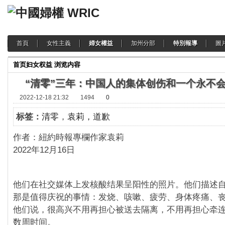
首頁
女性主義
婦女權益
加州分部
特別報導
圖
首页
妇女权益
浏览内容
“清零”三年：中国人的集体创伤和一个永不
2022-12-18 21:32
1494
0
标签：
清零
，
袁莉，道歉
作者：紐約時報專欄作
2022年12月16日
他们在社交媒体上发核酸结果呈阳性的照片。他们描述
那是值得庆祝的事情：发烧、咳嗽、疲劳、身体疼痛、
他们说，很高兴不用再担心被送去隔离，不用再担心牵
数周时间。