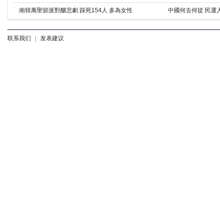
南韓萬聖節派對釀悲劇 踩死154人 多為女性
中國何去何從 民運
联系我们
|
发表建议