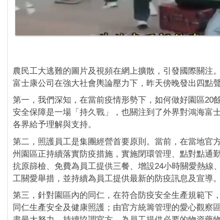
農民工大逃難的圖片及視頻在網上擴散，引發國際關注
富士康公司在強大社會輿論壓力下，昨天傍晚發出四點
第一，我們深知，在當前疫情形勢下，如何做好園區20
安全保障是一場「持久戰」，也關注到了外界對鴻海富
各界給予理解與支持。
第二，照護員工是集團經營首要原則。當前，在當地官
州園區正持續落實防疫措施，實施閉環管理、點對點通
抗原篩檢、免費為員工提供三餐、增設24小時關愛熱線
工關愛舉措，並持續為員工提供最新的防疫訊息及宣導
第三，針對園區內的同仁，在符合防疫安全生產規範下
同仁生產安全及健康照護；由官方統籌管理的愛心觀察
盡最大努力，持續協調官方，為員工提供必要的物資藥