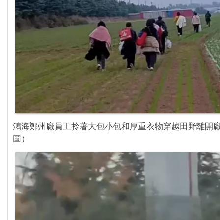
鴻海鄭州廠員工拎著大包小包和厚重衣物穿越田野離開
圖）