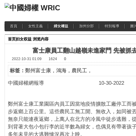
首頁
女性主義
婦女權益
加州分部
特別報導
圖
首页
妇女权益
浏览内容
富士康員工翻山越嶺未進家門 先被抓
2022-10-31 01:09
1624
0
标签：
鄭州富士康，鴻海，農民工，
中國婦權網報導 10-30-2022
鄭州富士康工業園區內員工因當地疫情擴散工廠停工而
步返鄉上百公里。這些農民工無工開、無收入，如同被
無奈只能連夜返鄉，上萬人在北方的
冷風中徒步逃難，
到背著大包小包行李的近半數為婦女，也偶見有帶著孩
多年未見的大逃難慘況再次上映。