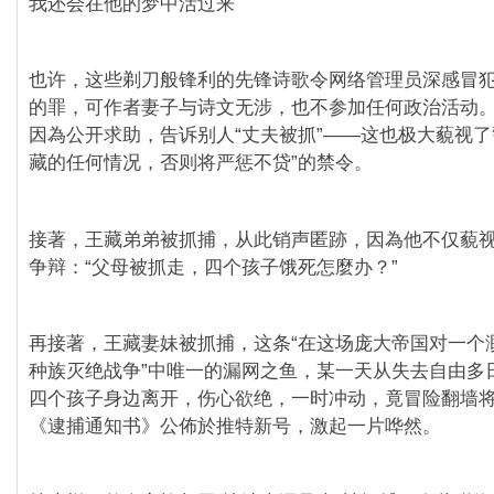
我还会在他的梦中活过来
也许，这些剃刀般锋利的先锋诗歌令网络管理员深感冒
的罪，可作者妻子与诗文无涉，也不参加任何政治活动
因為公开求助，告诉别人“丈夫被抓”——这也极大藐视了
藏的任何情况，否则将严惩不贷”的禁令。
接著，王藏弟弟被抓捕，从此销声匿跡，因為他不仅藐
争辩：“父母被抓走，四个孩子饿死怎麼办？”
再接著，王藏妻妹被抓捕，这条“在这场庞大帝国对一个
种族灭绝战争”中唯一的漏网之鱼，某一天从失去自由多
四个孩子身边离开，伤心欲绝，一时冲动，竟冒险翻墙
《逮捕通知书》公佈於推特新号，激起一片哗然。