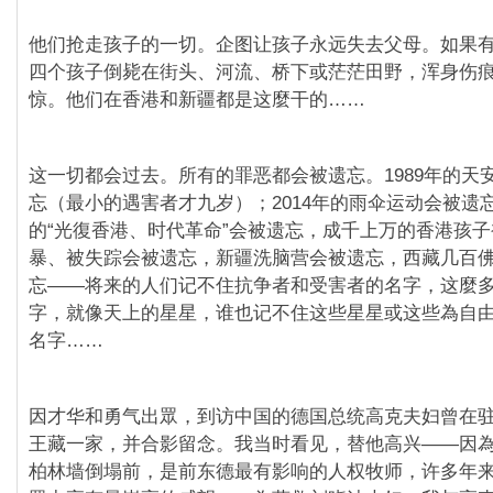
他们抢走孩子的一切。企图让孩子永远失去父母。如果
四个孩子倒毙在街头、河流、桥下或茫茫田野，浑身伤
惊。他们在香港和新疆都是这麼干的……
这一切都会过去。所有的罪恶都会被遗忘。1989年的天
忘（最小的遇害者才九岁）；2014年的雨伞运动会被遗忘
的“光復香港、时代革命”会被遗忘，成千上万的香港孩
暴、被失踪会被遗忘，新疆洗脑营会被遗忘，西藏几百
忘——将来的人们记不住抗争者和受害者的名字，这麼
字，就像天上的星星，谁也记不住这些星星或这些為自
名字……
因才华和勇气出眾，到访中国的德国总统高克夫妇曾在
王藏一家，并合影留念。我当时看见，替他高兴——因為高
柏林墙倒塌前，是前东德最有影响的人权牧师，许多年