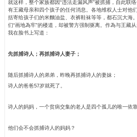
就这样，整个家族都因“违法走漏风声”被抓捕，自此联
有王藏母亲和四个孩子的任何消息。各地维权人士对他
括寄给孩子们的米麵油盐、衣裤鞋袜等等，都石沉大海
们“画地為牢”的楼道，却被警方强制驱离。作為与王藏
我在脸书上写道：
先抓捕诗人；再抓捕诗人妻子；
随后抓捕诗人的弟弟，昨晚再抓捕诗人的妻妹；
诗人的爸爸57岁就死了。
诗人的妈妈，一个贫病交集的老人是四个孤儿的唯一依
他们会不会抓捕诗人的妈妈？