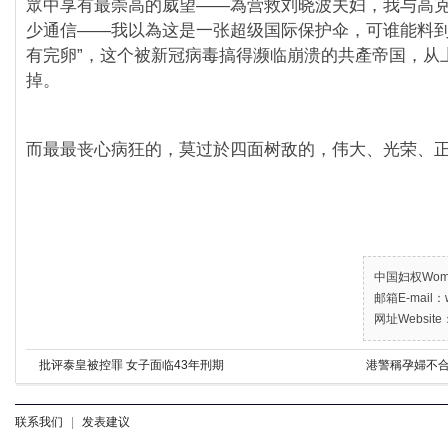
眾中享有最崇高的威望——為营救刘晓波夫妇，我与高
少通信——我以為这是一张超级国际保护伞，可谁能料到
有完卵”，这个被新冠病毒搞得濒临崩溃的共產帝国，从
掉。
而最最丧心病狂的，莫过於四面树敌的，伟大、光荣、
中国妇权Women’
邮箱E-mail：w
网址Website：
批评泰皇被控罪 女子面临43年刑期
港警稱孕婦不合
联系我们
|
发表建议