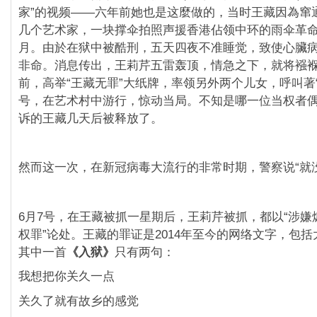
家”的视频——六年前她也是这麼做的，当时王藏因為窜
几个艺术家，一块撑伞拍照声援香港佔领中环的雨伞革
月。由於在狱中被酷刑，五天四夜不准睡觉，致使心臟
非命。消息传出，王莉芹五雷轰顶，情急之下，就将襁
前，高举“王藏无罪”大纸牌，率领另外两个儿女，呼叫著
号，在艺术村中游行，惊动当局。不知是哪一位当权者
诉的王藏几天后被释放了。
然而这一次，在新冠病毒大流行的非常时期，警察说“就
6月7号，在王藏被抓一星期后，王莉芹被抓，都以“涉嫌
权罪”论处。王藏的罪证是2014年至今的网络文字，包
其中一首
《入狱
》
只有两句：
我想把你关久一点
关久了就有故乡的感觉