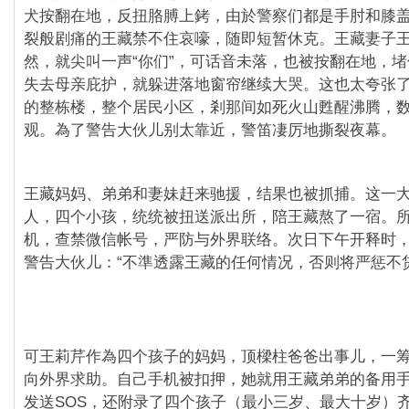
犬按翻在地，反扭胳膊上銬，由於警察们都是手肘和膝
裂般剧痛的王藏禁不住哀嚎，随即短暂休克。王藏妻子
然，就尖叫一声“你们”，可话音未落，也被按翻在地，
失去母亲庇护，就躲进落地窗帘继续大哭。这也太夸张
的整栋楼，整个居民小区，剎那间如死火山甦醒沸腾，
观。為了警告大伙儿别太靠近，警笛凄厉地撕裂夜幕。
王藏妈妈、弟弟和妻妹赶来驰援，结果也被抓捕。这一
人，四个小孩，统统被扭送派出所，陪王藏熬了一宿。
机，查禁微信帐号，严防与外界联络。次日下午开释时
警告大伙儿：“不準透露王藏的任何情况，否则将严惩不贷
可王莉芹作為四个孩子的妈妈，顶樑柱爸爸出事儿，一
向外界求助。自己手机被扣押，她就用王藏弟弟的备用
发送SOS，还附录了四个孩子（最小三岁、最大十岁）齐