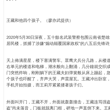
王藏和他四个孩子。（廖亦武提供）
2020年5月30日深夜，五十餘名武装警察包围云南省楚
居民楼，抓捕了涉嫌“煽动颠覆国家政权”的八五后先锋
天上佈满星星，楼下塞满警车。眾鹰犬兵分几路，从楼
右单元的楼道和电梯，潮水般向上翻涌，几分鐘就交织
门突然炸响，刚刚躺下的王藏夫妇弹簧般从床上蹦起，
个孩子也吓醒了，齐声大哭，声震屋瓦。王藏冲出卧室
手机开始拍摄，而王莉芹紧紧搂著孩子们。
外面叫开门，王藏不开，外面就轰轰撞击，王藏连骂强盗
盗”尚未落音，门板就脱离门框，砰地一声直倒下来。王