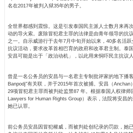
名在2017年被判入狱35年的男子。
全世界都感到震惊。这是引发泰国民主派人士数月来再
动的导火索。废除冒犯君主罪的法律是由青年领导的抗
之一。自示威游行于去年7月中旬开始以来，40多名活
抗议活动，要求改革首相巴育的政府和改革君主制。泰
安昌可能是出于「政治动机」，以此用来恫吓民主抗议
曾是一名公务员的安昌与一名君主专制批评家的地下播客主
Banpodj”有关联，并于2015年首次被捕。安昌（Anch
29项冒犯君主罪而被判处监禁87 年。根据泰国人权律师团
Lawyers for Human Rights Group）表示，法院
她已认罪。
前公务员安昌因冒犯權威，而被判处创纪录的罚款，她