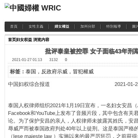
首頁
女性主義
婦女權益
加州分部
特別報導
圖
首页
妇女权益
浏览内容
批评泰皇被控罪 女子面临43年刑
2021-01-27 01:13
3132
0
标签：
泰国，反政府示威，冒犯權威
中国妇权综合报道 2021-01-2
泰国人权律师组织2021年1月19日宣布，一名妇女安昌（A
Facebook和YouTube上发布了音频片段，其中包含有
论。为了保护安昌的亲人，人权律师未披露其姓氏，安
辱威严而被泰国政府判处40年以上徒刑。这是泰国严格
（lese majeste law ）实施以来的最严厉惩罚，之前