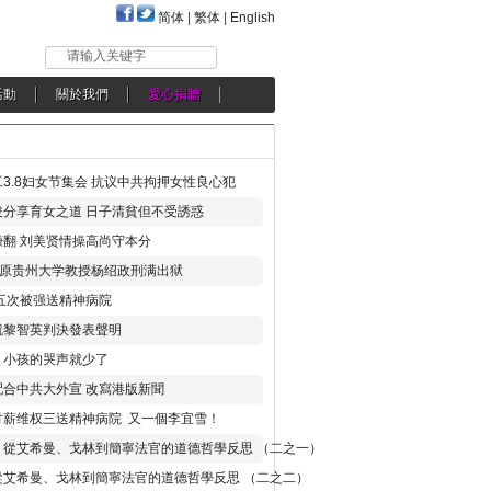
简体
|
繁体
|
English
请输入关键字
活動
關於我們
愛心捐贈
3.8妇女节集会 抗议中共拘押女性良心犯
分享育女之道 日子清貧但不受誘惑
翻 刘美贤情操高尚守本分
年 原贵州大学教授杨绍政刑满出狱
五次被强送精神病院
就黎智英判決發表聲明
，小孩的哭声就少了
合中共大外宣 改寫港版新聞
讨薪维权三送精神病院 又一個李宜雪！
：從艾希曼、戈林到簡寧法官的道德哲學反思 （二之一）
從艾希曼、戈林到簡寧法官的道德哲學反思 （二之二）