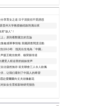
分享育女之道 日子清貧但不受誘惑
年 原贵州大学教授杨绍政刑满出狱
府“放人“！
至上」原則看鄭麗文的言論
收集敏感軍事情報 英國調查間諜活動
扣18小時 指其出生地為「中國」
) 声援王晓光牧师、杨荣丽传道
为遭受人权迫害的姐妹发声
度自治蕩然無存 前支聯會三人令人欽佩
中共，让我们看到了中国人的希望
劉霞赴愛爾蘭向丈夫頭像獻花
策对妇女生育权影响研究报告