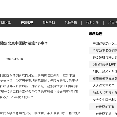
加州分部
特別報導
圖片專輯
視頻專輯
強制計生
項目
最新動態
裂伤 北京中医院“清退”了事？
中国妇权加州义工
滑冰冠軍老爸劉俊
谷爱凌财气冲天赚
12-16
煽颠罪获刑4.6
刘凤兰维权六年 
门医院四楼的肾病内分泌二科病房住院期间，睡梦中遭一
視覺藝術家協會
护被拘留，受害男子要求医院赔偿，但院方表示，涉事护
大人们哭声多了
妇权创办人张菁质疑：这明明是一起涉嫌性攻击刑事犯罪
再连带追究相关责任各单位的民事赔偿？涉嫌刑事犯罪案
加拿大《明報》配
大事化小、小事化了的吗？
女大学生李艳利
三種邪惡的面貌
医院四楼的肾病内分泌二科病房。某天凌晨3时，他在睡梦
三種邪惡面貌：