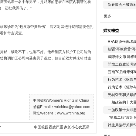
床旁站着一名中年男子，是邻床的患者在医院内聘请的看
新春聚会不被政府
亵，还把我弄伤了。”
更多
临床诊断为“包皮系带撕裂伤”，院方对其进行局部清洗包扎
婦女權益
看护带走调查。
RFA访谈张菁/
新疆“再教育营”
抑郁，饭吃不下，也睡不好。他希望院方和护工公司能为
國際婦女節 婦權
曾协调护工公司向受害男子道歉，但目前双方并未针对赔
開放二孩政策 能
云南70后母亲怀
行为艺术《驱除
行为艺术《驱除
光剥夺失职父母
中国妇权Women’s Rights in China
一胎政策的十大罪
邮箱E-mail：wrichina@yahoo.com
一胎政策十大罪
网址Website：www.wrchina.org
“單獨二胎”政策
计生局強行关押5
？
中国校园霸凌严重 家长小心女恶霸