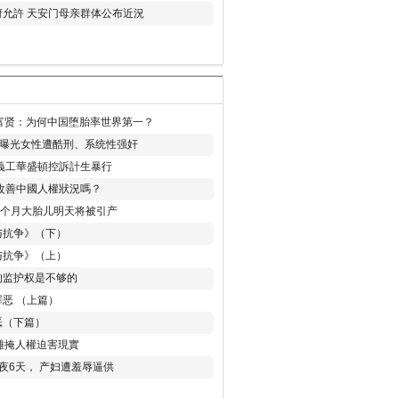
允許 天安门母亲群体公布近況
易富贤：为何中国堕胎率世界第一？
再曝光女性遭酷刑、系统性强奸
義工華盛頓控訴計生暴行
改善中國人權狀況嗎？
8个月大胎儿明天将被引产
与抗争》（下）
与抗争》（上）
的监护权是不够的
恶 （上篇）
恶（下篇）
 難掩人權迫害現實
夜6天， 产妇遭羞辱逼供