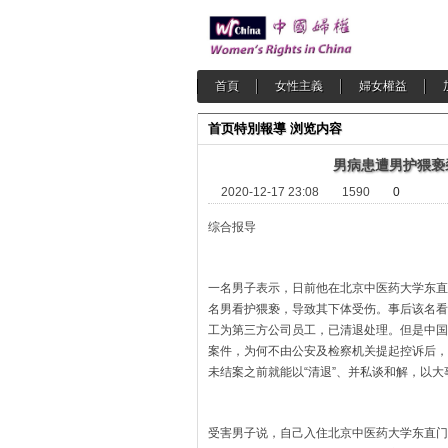
首頁
女性主義
婦女權益
首页
特別報導
浏览内容
男病患遭男护猥亵
2020-12-17 23:08
1590
0
综合报导 2020-
一名男子表示，日前他在北京中医药大学东直
名男看护猥亵，导致其下体受伤。事后该名看
工为第三方公司员工，已清退处理。但是中国
案件，为何不由公安及检察机关提起控诉后，
未结案之前就能以“清退”、并私谈和解，以
受害男子说，自己入住北京中医药大学东直门