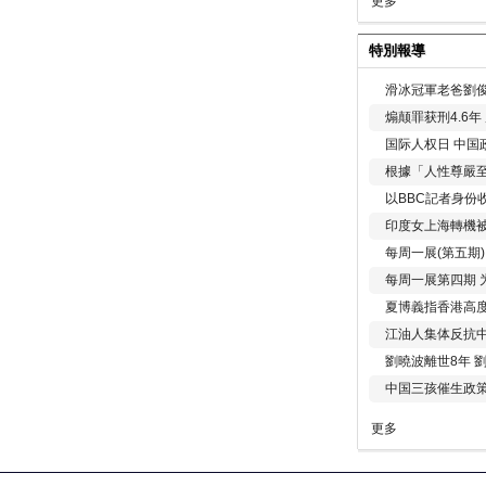
更多
特別報導
滑冰冠軍老爸劉俊
煽颠罪获刑4.6
国际人权日 中国政
根據「人性尊嚴
以BBC記者身份
印度女上海轉機被
每周一展(第五期
每周一展第四期 
夏博義指香港高
江油人集体反抗
劉曉波離世8年 
中国三孩催生政
更多