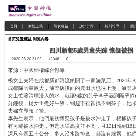
首頁
女性主義
婦女權益
加州分部
特別報導
圖
首页
兒童權益
浏览内容
四川新都5歲男童失踪 懷疑被拐
2020-08-20 21:02
41346
0
來源：中國婦權綜合報導
楊女士夫婦在成都新都清流鎮開了一家滷菜店，2020年8
成都降雨量較大，滷菜店後面的農田水也往上漫，滷菜
女士忙著清理漫入的水，就讓5歲的兒子李子涵到隔壁超
分鐘後，楊女士煮好午飯，到超市裡卻找不到孩子，她
夫婦立即報了警。
李先生表示，他們最初懷疑孩子是被水沖走了，根據孩
有可能被水沖走，但是水渠高度並不高，且12日晚到16
深只有四五十公分，多人沿水路排查，都沒有線索，他