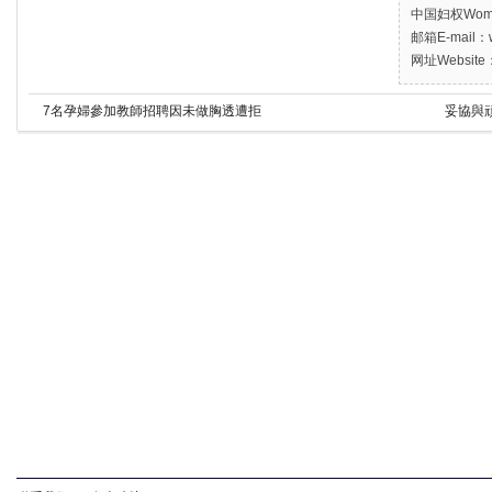
中国妇权Women’
邮箱E-mail：w
网址Website：
7名孕婦參加教師招聘因未做胸透遭拒
妥協與