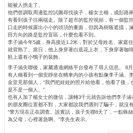
能被人拐走了。
他們曾調取周邊監控試圖尋找孩子，楊女士稱，成彭路
有看到孩子往兩端走。除了超市的監控視頻，有一個監
口走的時候露出小小的頭頂的畫面，但因為樹蔭遮擋，
田方向的路是監控盲區，什麼也看不到。
李子涵今年5歲，身高接近1.2米，對於父母姓名、家庭
就背熟了。當日，他上身穿著白底花上衣，下身穿著咖
鞋上還有小鴨子的裝飾。
李子涵失聯後，家屬通過網絡平台發布了尋人信息。 8月
有人稱看到一個安靜坐在轎車內的小孩有點像李子涵。
金堂見那個人，“我們把娃娃的照片給他看，他看了後，
是不是一個人。”
也有人加了楊女士的微信，讓轉3千元就告訴他們李子涵
的朋友圈位置都不對，大家都說我們遇到了騙子，就沒有
“警方現在正在調查。說實話，孩子失聯8天了，一點蛛
為父母，心裡著急啊。”李先生表示。