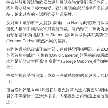
拉布關於引渡法和武器禁運的聲明在議會受到廣泛歡迎
國的看法發生了極大轉變。對該聲明的廣泛讚揚同樣超
歧，越來越多的人認同強硬的必要性。
反對黨工黨的發言人麗莎·南迪(Lisa Nandy)呼籲政府
侵犯人權的中國高級官員實施制裁。這凸顯了工黨更為
新領袖基爾·斯塔默(Keir Starmer)試圖採取與其左翼前
(Jeremy Corbyn)截然不同的基調。
在約翰遜的執政保守黨內部，這種轉變同樣明顯。在2010
英國首相的戴維·卡梅倫(David Cameron)領導的前幾
求的是前財政大臣喬治·奧斯本(George Osborne)所說
代”。
中國的投資受到追捧，成為一些敏感領域的參與者，包
目。
但自從約翰遜今年1月最初決定允許華為進入英國5G網
員的不滿情緒一直沸沸揚揚。內部反對是約翰遜上週改
之一。