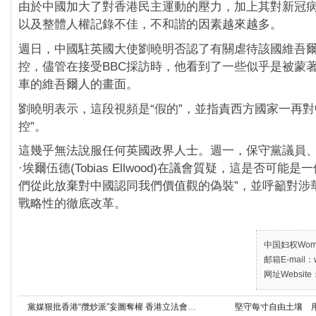
由於中國加大了對香港民主運動的壓力，加上其對新冠
以及整體人權記錄不佳，不和諧的因素越來越多。
週日，中國駐英國大使劉曉明否認了有關虐待該國維吾
控，儘管在接受BBC採訪時，他看到了一些似乎是被蒙
車的維吾爾人的畫面。
劉曉明表示，這段視頻是“假的”，並指責西方國家一再對
控”。
這幾乎無法說服任何英國政界人士。週一，保守黨議員
·埃爾伍德(Tobias Ellwood)在議會質疑，這是否可能
們從此放棄對中國認同我們價值觀的偽裝”，並呼籲對涉
戰略性的徹底改革。
中国妇权Women’
邮箱E-mail：w
网址Website：
黨媒狠批香港“攬炒派”妄圖奪權 香港立法會選舉再增變數
堅守每寸自由土壤 