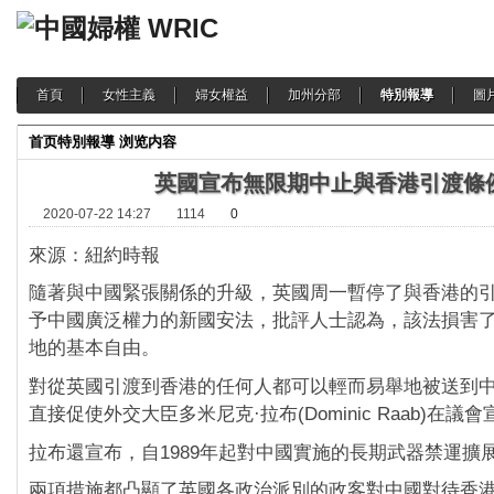
首頁
女性主義
婦女權益
加州分部
特別報導
圖
首页
特別報導
浏览内容
英國宣布無限期中止與香港引渡條
2020-07-22 14:27
1114
0
來源：紐約時報
隨著與中國緊張關係的升級，英國周一暫停了與香港的
予中國廣泛權力的新國安法，批評人士認為，該法損害
地的基本自由。
對從英國引渡到香港的任何人都可以輕而易舉地被送到
直接促使外交大臣多米尼克·拉布(Dominic Raab)在
拉布還宣布，自1989年起對中國實施的長期武器禁運擴
兩項措施都凸顯了英國各政治派別的政客對中國對待香