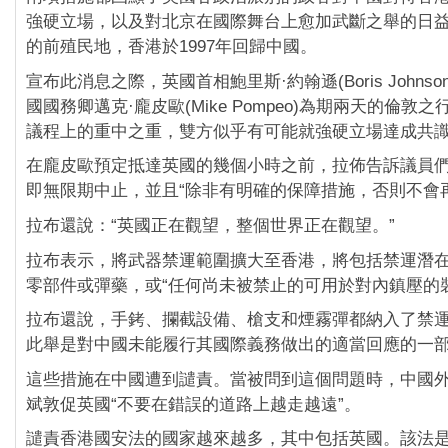
強硬立場，以及對北京在國際舞台上愈加武斷之舉的日
的前殖民地，香港於1997年回歸中國。
宣布此消息之際，英國首相鮑里斯·約翰遜(Boris Johns
國國務卿邁克·龐皮歐(Mike Pompeo)為期兩天的倫敦
議程上的重中之重，雙方似乎有可能就強硬立場達成共
在龐皮歐預定抵達英國的幾個小時之前，拉佈告訴議員
即無限期中止，並且“除非有明確的保障措施，否則不會
拉布還說：“英國正在觀望，整個世界正在觀望。”
拉布表示，將武器禁運範圍擴大至香港，將包括禁運潛
零部件或彈藥，或“任何尚未被禁止的可用於對內鎮壓的
拉布還說，手銬、攔截設備、槍支和煙霧彈都納入了禁
此舉是對中國未能履行其國際義務做出的適當回應的一
這些措施在中國遭到譴責。當被問到這個問題時，中國
斌敦促英國“不要在錯誤的道路上越走越遠”。
譴責香港國安法的國家越來越多，其中包括英國。該法