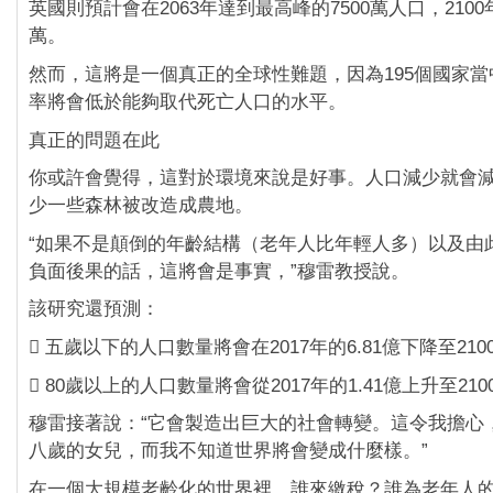
英國則預計會在2063年達到最高峰的7500萬人口，2100
萬。
然而，這將是一個真正的全球性難題，因為195個國家當中
率將會低於能夠取代死亡人口的水平。
真正的問題在此
你或許會覺得，這對於環境來說是好事。人口減少就會
少一些森林被改造成農地。
“如果不是顛倒的年齡結構（老年人比年輕人多）以及由
負面後果的話，這將會是事實，”穆雷教授說。
該研究還預測：
 五歲以下的人口數量將會在2017年的6.81億下降至2100
 80歲以上的人口數量將會從2017年的1.41億上升至210
穆雷接著說：“它會製造出巨大的社會轉變。這令我擔心
八歲的女兒，而我不知道世界將會變成什麼樣。”
在一個大規模老齡化的世界裡，誰來繳稅？誰為老年人