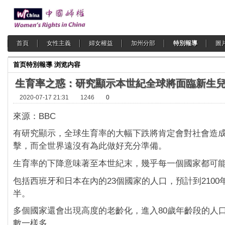
首頁
女性主義
婦女權益
加州分部
特別報導
圖
首页
特別報導
浏览内容
生育率之惑：研究顯示本世紀全球將面臨新生
2020-07-17 21:31
1246
0
來源：BBC
有研究顯示，全球生育率的大幅下跌將肯定會對社會造成
擊，而全世界遠沒有為此做好充分準備。
生育率的下降意味著至本世紀末，幾乎每一個國家都可
包括西班牙和日本在內的23個國家的人口，預計到2100
半。
多個國家還會出現高度的老齡化，進入80歲年齡段的人
數一樣多。