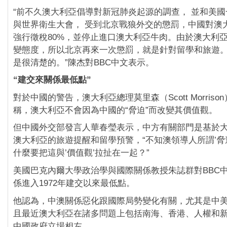
“前不久澳大利亞倡導對新冠肺炎起源的調查， 並和美
與世界衛生大會， 受到北京戰狼外交的懲罰，中國對澳
強行徵稅80%，並停止進口澳大利亞牛肉。由於澳大利
變態度，所以北京再來一次懲罰，就是針對留學和旅遊
是很清楚的。”陳杰對BBC中文表示。
“建交來關係最低點”
對於中國的警告，澳大利亞總理莫里森（Scott Morris
稱，澳大利亞不會因為中國的“脅迫”而改變其價值觀。
但中國外交部發言人華春瑩表示，中方有關部門是基於
澳大利亞的旅遊提醒和留學預警，“不知澳領導人所謂’脅
什麼要把這與’價值觀’拉扯在一起？”
美國巴克內爾大學政治學與國際關係教授朱誌群對BBC
係進入1972年建交以來最低點。
他認為，中澳關係惡化跟國際局勢變化有關，尤其是中
且最近澳大利亞在諸多問題上包括南海、香港、人權和
中國政府立場相左。