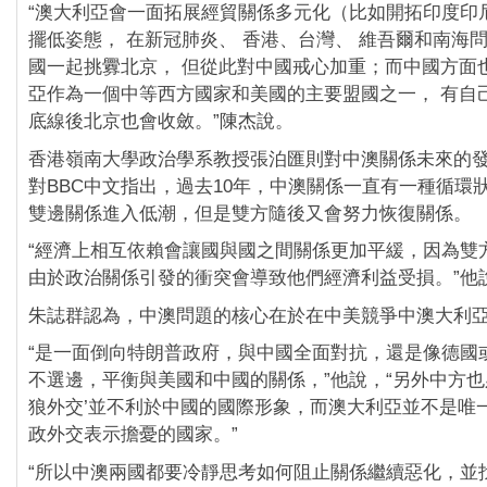
“澳大利亞會一面拓展經貿關係多元化（比如開拓印度印
擺低姿態， 在新冠肺炎、 香港、台灣、 維吾爾和南海
國一起挑釁北京， 但從此對中國戒心加重；而中國方面
亞作為一個中等西方國家和美國的主要盟國之一， 有自
底線後北京也會收斂。”陳杰說。
香港嶺南大學政治學系教授張泊匯則對中澳關係未來的
對BBC中文指出，過去10年，中澳關係一直有一種循環
雙邊關係進入低潮，但是雙方隨後又會努力恢復關係。
“經濟上相互依賴會讓國與國之間關係更加平緩，因為雙
由於政治關係引發的衝突會導致他們經濟利益受損。”他
朱誌群認為，中澳問題的核心在於在中美競爭中澳大利
“是一面倒向特朗普政府，與中國全面對抗，還是像德國
不選邊，平衡與美國和中國的關係，”他說，“另外中方也
狼外交’並不利於中國的國際形象，而澳大利亞並不是唯
政外交表示擔憂的國家。”
“所以中澳兩國都要冷靜思考如何阻止關係繼續惡化，並