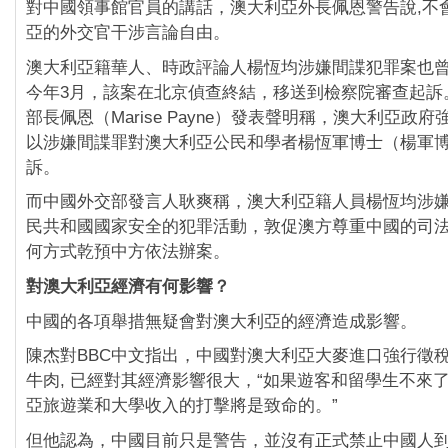
對中國領事館官員的講話，澳大利亞外長佩恩警告說,不
亞的外交官干涉言論自由。
澳大利亞籍華人、時政評論人楊恆均涉嫌間諜犯罪案也
今年3月，該案在北京偵查終結，移送到檢察院審查起訴
部長佩恩（Marise Payne）發表聲明稱，澳大利亞政
以涉嫌間諜罪對澳大利亞公民和學者楊恆軍博士（楊軍
訴。
而中國外交部發言人耿爽稱，澳大利亞籍人員楊恆均涉
民共和國國家安全的犯罪活動，敦促澳方尊重中國的司
何方式乾預中方依法辦案。
對澳大利亞經濟有何影響？
中國的各項舉措無疑會對澳大利亞的經濟造成影響。
陳杰對BBC中文指出，中國對澳大利亞大麥進口強行徵
牛肉, 已經對其經濟影響很大，“如果遊客和留學生不來
亞旅遊業和大學收入的打擊將是致命的。”
但他認為，中國目前只是警告，並沒有正式禁止中國人