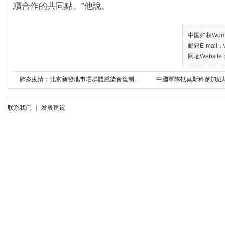
續合作的共同點。”他說。
中国妇权Women’
邮箱E-mail：w
网址Website：
肺炎疫情：北京新發地市場群體感染會復制武漢爆發嗎
中國軍隊抵莫斯科參加紅
联系我们
|
发表建议