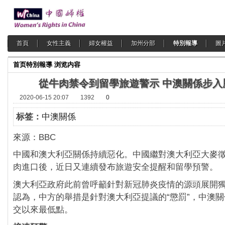
首頁
女性主義
婦女權益
加州分部
特別報導
圖
首页
特別報導
浏览内容
從牛肉禁令到留學旅遊警示 中澳關係步入
2020-06-15 20:07
1392
0
标签：
中澳關係
來源：BBC
中國和澳大利亞關係持續惡化。中國繼對澳大利亞大麥
肉進口後，近日又連續發布旅遊安全提醒和留學預警。
澳大利亞政府此前曾呼籲針對新冠肺炎疫情的源頭展開
認為，中方的舉措是針對澳大利亞提議的“懲罰”，中澳關係
交以來最低點。