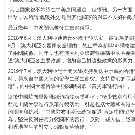
“其它國家都不希望在中美之間選邊，但很難。另一方面
出擊，以所謂‘戰狼外交’應對其他國家的對華不友好的政策
最近幾年，中澳關係曾發生數起紛爭。
2018年6月，澳大利亞通過反外國干預法案，被認為是劍指
8月，澳大利亞以國家安全理由，禁止華為參與5G網絡
了兩國關係。同年，也有澳大利亞媒體報導稱中國共產黨
透”澳大利亞各主要政黨，增加自己對這些政黨的影響力
2019年7月，澳大利亞昆士蘭大學支持反送中示威的香
時，與來自中國大陸的留學生髮生衝突。支持香港的示威
港”，而中國大陸留學生則高唱國歌《義勇軍進行曲》。
隨後中國駐布里斯班總領館發表聲明稱：“極少數別有用
亞昆士蘭大學進行反華分裂活動，引起包括大陸和香港
的憤慨和抗議。”中國駐布里斯班總領館還“肯定中國留
為，堅決反對任何分裂國家的言行，反對一些人借上述
和香港學生的對立，煽動反華情緒。”