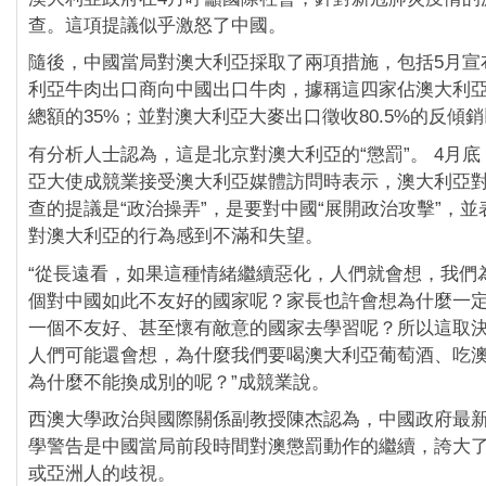
查。這項提議似乎激怒了中國。
隨後，中國當局對澳大利亞採取了兩項措施，包括5月宣
利亞牛肉出口商向中國出口牛肉，據稱這四家佔澳大利
總額的35%；並對澳大利亞大麥出口徵收80.5%的反傾
有分析人士認為，這是北京對澳大利亞的“懲罰”。 4月
亞大使成競業接受澳大利亞媒體訪問時表示，澳大利亞
查的提議是“政治操弄”，是要對中國“展開政治攻擊”，
對澳大利亞的行為感到不滿和失望。
“從長遠看，如果這種情緒繼續惡化，人們就會想，我們
個對中國如此不友好的國家呢？家長也許會想為什麼一
一個不友好、甚至懷有敵意的國家去學習呢？所以這取
人們可能還會想，為什麼我們要喝澳大利亞葡萄酒、吃
為什麼不能換成別的呢？”成競業說。
西澳大學政治與國際關係副教授陳杰認為，中國政府最
學警告是中國當局前段時間對澳懲罰動作的繼續，誇大
或亞洲人的歧視。