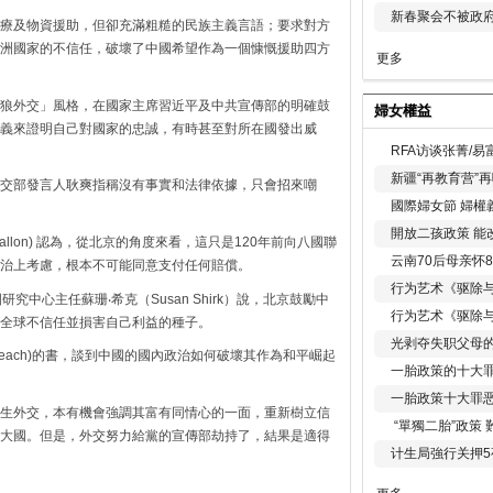
新春聚会不被政府
療及物資援助，但卻充滿粗糙的民族主義言語；要求對方
洲國家的不信任，破壞了中國希望作為一個慷慨援助四方
更多
狼外交」風格，在國家主席習近平及中共宣傳部的明確鼓
婦女權益
義來證明自己對國家的忠誠，有時甚至對所在國發出威
RFA访谈张菁/
新疆“再教育营”
交部發言人耿爽指稱沒有事實和法律依據，只會招來嘲
國際婦女節 婦權
開放二孩政策 能
Fallon) 認為，從北京的角度來看，這只是120年前向八國聯
云南70后母亲怀
治上考慮，根本不可能同意支付任何賠償。
行为艺术《驱除
中心主任蘇珊‧希克（Susan Shirk）說，北京鼓勵中
行为艺术《驱除
全球不信任並損害自己利益的種子。
光剥夺失职父母
reach)的書，談到中國的國內政治如何破壞其作為和平崛起
一胎政策的十大罪
一胎政策十大罪
生外交，本有機會強調其富有同情心的一面，重新樹立信
“單獨二胎”政策
大國。但是，外交努力給黨的宣傳部劫持了，結果是適得
计生局強行关押5