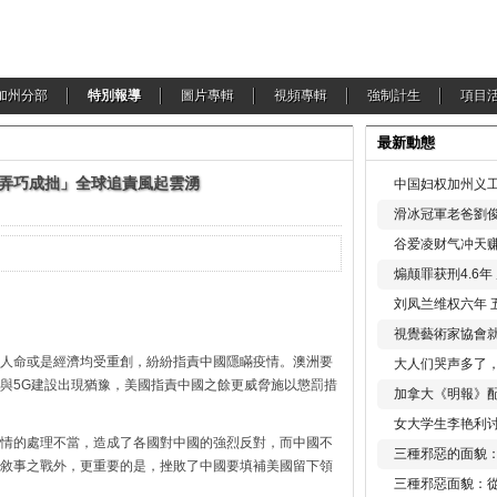
加州分部
特別報導
圖片專輯
視頻專輯
強制計生
項目
最新動態
「弄巧成拙」全球追責風起雲湧
中国妇权加州义工
滑冰冠軍老爸劉俊
谷爱凌财气冲天赚
煽颠罪获刑4.6
刘凤兰维权六年 
視覺藝術家協會
人命或是經濟均受重創，紛紛指責中國隱瞞疫情。澳洲要
大人们哭声多了
與5G建設出現猶豫，美國指責中國之餘更威脅施以懲罰措
加拿大《明報》配
女大学生李艳利
情的處理不當，造成了各國對中國的強烈反對，而中國不
三種邪惡的面貌
敘事之戰外，更重要的是，挫敗了中國要填補美國留下領
三種邪惡面貌：