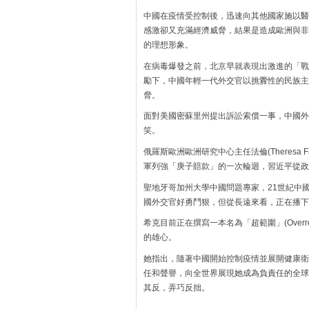
中國在疫情受控制後，迅速向其他國家施以醫
感激卻又充滿經濟威脅，結果是造成歐洲與非
的理想形象。
在病毒爆發之前，北京早就表現出激進的「戰
勵下，中國年輕一代外交官以挑釁性的民族主
脅。
面對美國密蘇里州提出訴訟索償一事，中國外
笑。
俄羅斯歐洲歐洲研究中心主任法倫(Theresa 
軍列強「庚子賠款」的一次輪迴，習近平從政
聖地牙哥加州大學中國問題專家，21世紀中國研究
國外交官好勇鬥狠，但從長遠來看，正在播下
希克目前正在撰寫一本名為「超範圍」(Over
的雄心。
她指出，隨著中國開始控制疫情並展開健康衛
任和聲譽，向全世界展現她成為負責任的全球
其反，弄巧反拙。