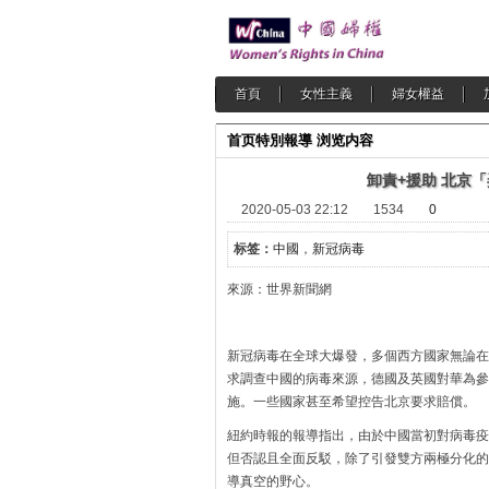
首頁
女性主義
婦女權益
首页
特別報導
浏览内容
卸責+援助 北京
2020-05-03 22:12
1534
0
标签：
中國
，
新冠病毒
來源：世界新聞網
新冠病毒在全球大爆發，多個西方國家無論在
求調查中國的病毒來源，德國及英國對華為參
施。一些國家甚至希望控告北京要求賠償。
紐約時報的報導指出，由於中國當初對病毒疫
但否認且全面反駁，除了引發雙方兩極分化的
導真空的野心。