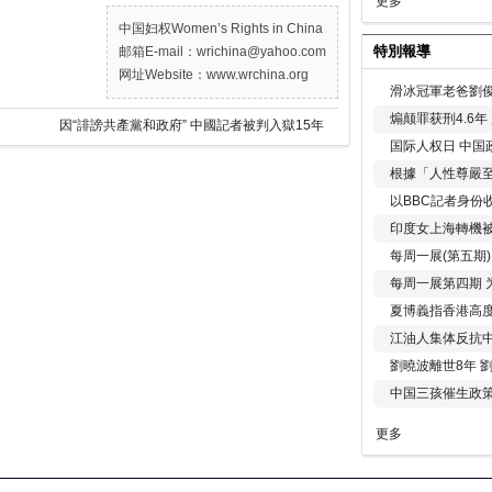
更多
中国妇权Women’s Rights in China
特別報導
邮箱E-mail：wrichina@yahoo.com
网址Website：www.wrchina.org
滑冰冠軍老爸劉俊
煽颠罪获刑4.6
因“誹謗共產黨和政府” 中國記者被判入獄15年
国际人权日 中国政
根據「人性尊嚴
以BBC記者身份
印度女上海轉機被
每周一展(第五期
每周一展第四期 
夏博義指香港高
江油人集体反抗
劉曉波離世8年 
中国三孩催生政
更多