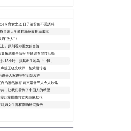
分享育女之道 日子清貧但不受誘惑
年 原贵州大学教授杨绍政刑满出狱
府“放人“！
至上」原則看鄭麗文的言論
收集敏感軍事情報 英國調查間諜活動
扣18小時 指其出生地為「中國」
) 声援王晓光牧师、杨荣丽传道
为遭受人权迫害的姐妹发声
度自治蕩然無存 前支聯會三人令人欽佩
中共，让我们看到了中国人的希望
劉霞赴愛爾蘭向丈夫頭像獻花
策对妇女生育权影响研究报告