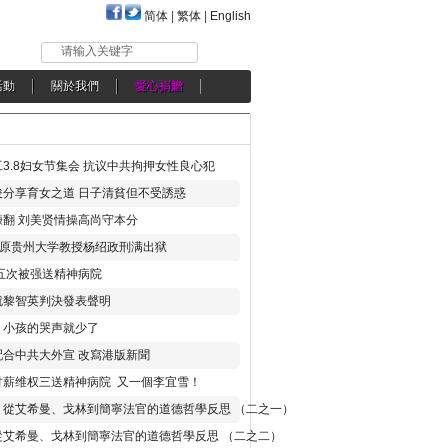
简体
|
繁体
|
English
请输入关键字
活動
關於我們
愛心捐贈
3.8妇女节集会 抗议中共拘押女性良心犯
分享育女之道 日子清貧但不受誘惑
翻 刘美贤情操高尚守本分
年 原贵州大学教授杨绍政刑满出狱
五次被强送精神病院
就黎智英判決發表聲明
，小孩的哭声就少了
合中共大外宣 改寫港版新聞
讨薪维权三送精神病院 又一個李宜雪！
：從艾希曼、戈林到簡寧法官的道德哲學反思 （二之一）
從艾希曼、戈林到簡寧法官的道德哲學反思 （二之二）