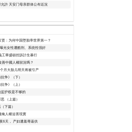
允許 天安门母亲群体公布近況
易富贤：为何中国堕胎率世界第一？
再曝光女性遭酷刑、系统性强奸
義工華盛頓控訴計生暴行
改善中國人權狀況嗎？
8个月大胎儿明天将被引产
与抗争》（下）
与抗争》（上）
的监护权是不够的
恶 （上篇）
恶（下篇）
 難掩人權迫害現實
夜6天， 产妇遭羞辱逼供