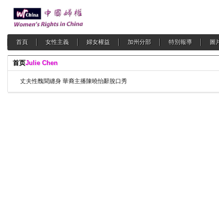
首頁
女性主義
婦女權益
加州分部
特別報導
圖
首页
Julie Chen
丈夫性醜聞纏身 華裔主播陳曉怡辭脫口秀