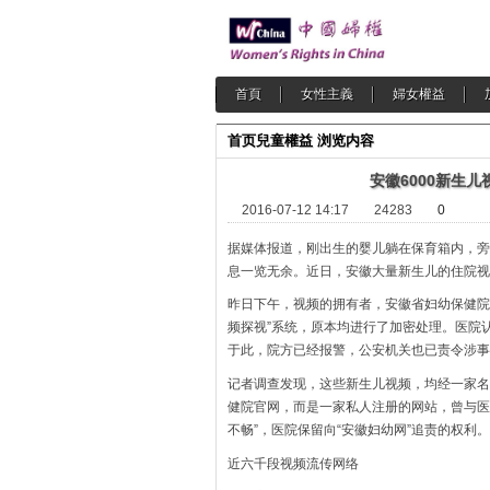
首頁
女性主義
婦女權益
首页
兒童權益
浏览内容
安徽6000新生
2016-07-12 14:17
24283
0
据媒体报道，刚出生的婴儿躺在保育箱内，旁边的
息一览无余。近日，安徽大量新生儿的住院视
昨日下午，视频的拥有者，安徽省妇幼保健院
频探视”系统，原本均进行了加密处理。医院
于此，院方已经报警，公安机关也已责令涉事
记者调查发现，这些新生儿视频，均经一家名为
健院官网，而是一家私人注册的网站，曾与医
不畅”，医院保留向“安徽妇幼网”追责的权利。
近六千段视频流传网络