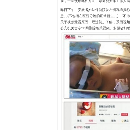
前，一直使用此种方式，每周会安排工作人员
昨日下午，安徽省妇幼保健院发布情况通报称，
患儿(不包括在医院分娩的正常新生儿)，“不
关于视频泄露原因，经过初步了解，系因视频
公安机关责令56网删除相关视频。安徽省妇