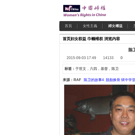
首頁
女性主義
婦女權益
首页
妇女权益
巾帼维权
浏览内容
陈
2015-09-03 17:49
14133
0
标签：
于世文
，
六四
，
基督
，
陈卫
来源：RAF
陈卫的故事4: 脱胎换骨 狱中学