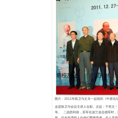
图片：2011年陈卫与丈夫一起组织《中原论
这是陈卫与会议主讲人合影。左起：于世文丶
等。 二战胜利前，苏军在波兰追击德军时，
形，目光呆滞的人向他们聚拢而来，令人毛骨