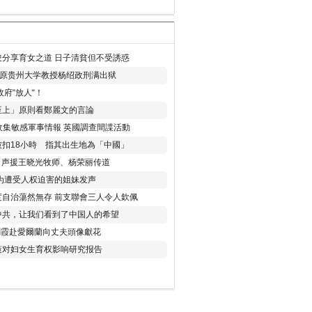
分享育女之道 日子清貧但不受誘惑
年 原贵州大学教授杨绍政刑满出狱
府“放人“！
至上」原則看鄭麗文的言論
收集敏感軍事情報 英國調查間諜活動
扣18小時 指其出生地為「中國」
) 声援王晓光牧师、杨荣丽传道
为遭受人权迫害的姐妹发声
度自治蕩然無存 前支聯會三人令人欽佩
中共，让我们看到了中国人的希望
劉霞赴愛爾蘭向丈夫頭像獻花
策对妇女生育权影响研究报告