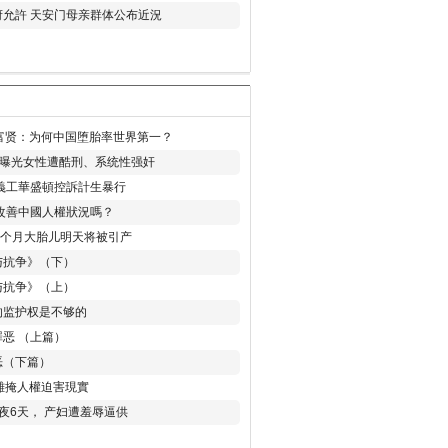
允許 天安门母亲群体公布近況
易富贤：为何中国堕胎率世界第一？
再曝光女性遭酷刑、系统性强奸
義工華盛頓控訴計生暴行
改善中國人權狀況嗎？
8个月大胎儿明天将被引产
与抗争》（下）
与抗争》（上）
的监护权是不够的
恶 （上篇）
恶（下篇）
 難掩人權迫害現實
夜6天， 产妇遭羞辱逼供