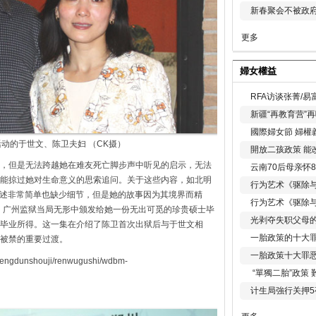
新春聚会不被政府
更多
婦女權益
RFA访谈张菁/
新疆“再教育营”
國際婦女節 婦權
动的于世文、陈卫夫妇 （CK摄）
開放二孩政策 能
，但是无法跨越她在难友死亡脚步声中听见的启示，无法
云南70后母亲怀
能掠过她对生命意义的思索追问。关于这些内容，如北明
行为艺术《驱除
卫的表述非常简单也缺少细节，但是她的故事因为其境界而精
行为艺术《驱除
，广州监狱当局无形中颁发给她一份无出可觅的珍贵硕士毕
光剥夺失职父母
毕业所得。这一集在介绍了陈卫首次出狱后与于世文相
一胎政策的十大罪
被禁的重要过渡。
一胎政策十大罪
shengdunshouji/renwugushi/wdbm-
“單獨二胎”政策
计生局強行关押5