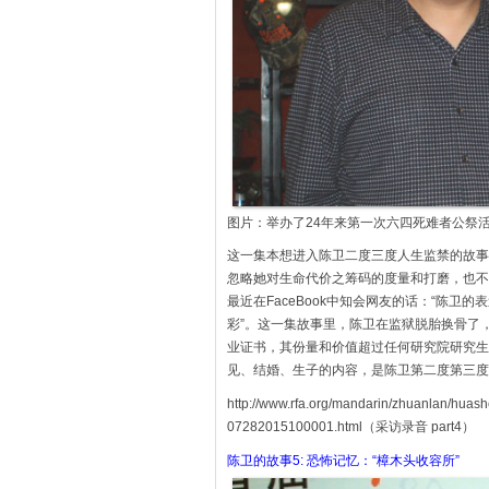
图片：举办了24年来第一次六四死难者公祭活
这一集本想进入陈卫二度三度人生监禁的故事
忽略她对生命代价之筹码的度量和打磨，也不
最近在FaceBook中知会网友的话：“陈
彩”。这一集故事里，陈卫在监狱脱胎换骨了
业证书，其份量和价值超过任何研究院研究生
见、结婚、生子的内容，是陈卫第二度第三度
http://www.rfa.org/mandarin/zhuanlan/hua
07282015100001.html（采访录音 part4）
陈卫的故事5: 恐怖记忆：“樟木头收容所”