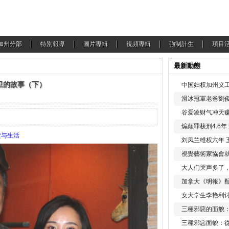
加州分部
特別報導
圖片專輯
視頻專輯
強制計生
項目
最新動態
卫的故事（下）
中国妇权加州义工
滑冰冠軍老爸劉俊
谷爱凌财气冲天赚
煽颠罪获刑4.6
堂与生活
刘凤兰维权六年 
視覺藝術家協會
大人们哭声多了
加拿大《明報》配
女大学生李艳利
三種邪惡的面貌
三種邪惡面貌：