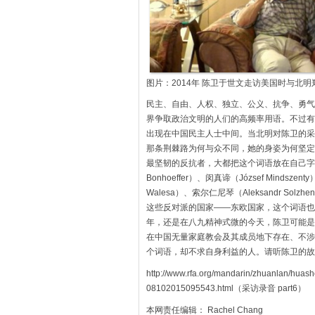
图片：2014年 陈卫于世文走访美国时与北明
民主、自由、人权、独立、公义、抗争、勇气
界争取政治文明的人们的高频率用语。不过有
出现在中国民主人士中间。当北明对陈卫的采
那条荆棘路为何与众不同，她的身姿为何坚定
最坚韧的反抗者，大都把这个词语放在自己字典的
Bonhoeffer）、闵真谛（József Mindsze
Walesa）、索尔仁尼琴（Aleksandr Solzhen
这些反对派的国家——东欧国家，这个词语也
年，还是在八九精神式微的今天，陈卫可能是
在中国无量家庭教会及其成员地下存在、不涉
个词语，却不求自身利益的人。请听陈卫的故
http://www.rfa.org/mandarin/zhuanlan/hua
08102015095543.html（采访录音 part6）
本网责任编辑： Rachel Chang