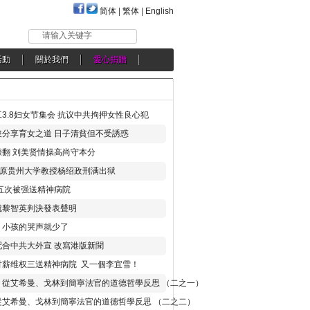
简体
|
繁体
|
English
请输入关键字
活動
關於我們
愛心捐贈
3.8妇女节集会 抗议中共拘押女性良心犯
分享育女之道 日子清貧但不受誘惑
翻 刘美贤情操高尚守本分
年 原贵州大学教授杨绍政刑满出狱
五次被强送精神病院
就黎智英判決發表聲明
，小孩的哭声就少了
合中共大外宣 改寫港版新聞
讨薪维权三送精神病院 又一個李宜雪！
：從艾希曼、戈林到簡寧法官的道德哲學反思 （二之一）
從艾希曼、戈林到簡寧法官的道德哲學反思 （二之二）