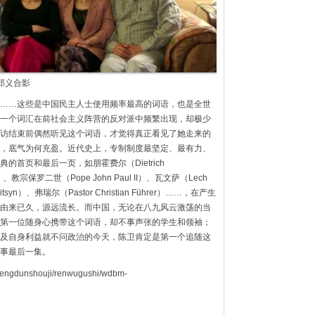
郑义合影
……这些是中国民主人士使用频率最高的词语，也是全世
一个词汇在前社会主义阵营的反对派中频繁出现，却极少
访结束前偶然听见这个词语，才觉得真正看见了她走来的
，底气为何充盈。近代史上，专制制度最坚定、最有力、
首页和最后一页，如朋霍费尔（Dietrich
nty）、教宗保罗二世（Pope John Paul II）、瓦文萨（Lech
itsyn）、弗瑞尔（Pastor Christian Führer）……，在产生
由来已久，源远流长。而中国，无论在八九风云激荡的当
第一位随身心携带这个词语，却不事声张的学生和领袖；
及自身利益就不问政治的今天，陈卫肯定是第一个追随这
事最后一集。
shengdunshouji/renwugushi/wdbm-