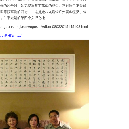
样的监号时，她无疑重复了苏军的感受。不过陈卫不是解
里等候宰割的囚徒——这是她八九后经广州黄华监狱、偷
，生平走进的第四个关押之地……
ashengdunshouji/renwugushi/wdbm-08032015145108.html
我，使用我……”