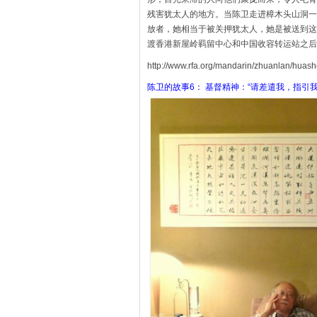
残害犹太人的地方。当陈卫走进樟木头山洞一
放者，她相当于被关押犹太人，她是被送到这
渡香港新屋岭羁留中心和中国收容转运站之后
http://www.rfa.org/mandarin/zhuanlan/hu
陈卫的故事6： 基督精神：“请差遣我，指引