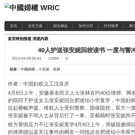
首頁
女性主義
婦女權益
加州分部
特別報導
圖
首页
特别报道
浏览内容
40人护送张安妮回校读书 一度与警
2013-04-09 00:41
13089
0
标签：
中國婦權
，
小安妮
，
张林
作者：中国妇权义工沈良庆
4月8日上午，安徽著名民主人士张林在约40位律师、
网
的陪同下护送女儿张安妮回合肥琥珀小学复学，
中国妇
拉起横幅声援。维权人士受到警察、
国保阻扰，双方一
张安妮被不明人士从背后打了一拳。至截稿时张安妮尚
校方畏惧压力不让张安妮复学4月8日上午，
突破阻挠得
的律师团以及关注事件的网友一同抵达
合肥琥珀小学翠