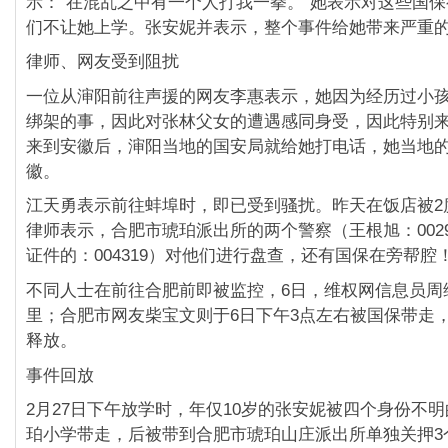
示：“在混乱之中有一个人打我一拳。”
她表示对这些国保
们不让她上学。张安妮并表示，
整个事件给她带来严重
律师、网友受到阻扰
一位从渖阳前往声援的网友李惠表示，
她因为经历过小
绑架的事，
因此对张林父女的遭遇感同身受，因此特别
来到安徽后，渖阳当地的国安局就给她打电话，
她当地
徽。
江天勇表示前往蚌埠时，即已受到骚扰。
昨天在饭店被2
律师表示，
合肥市琥珀派出所的两个警察（王根旭：0029
证件的：004319）对他们进行盘查，
还有国保在旁帮腔
不同人士在前往合肥前即被监控，6日，
维权网信息员周
里；
合肥市网友柴宝文则于6日下午3点左右被国保带走
释放。
事件回放
2月27日下午放学时，
年仅10岁的张安妮被四个身份不
珀小学带走，
后被带到合肥市琥珀山庄派出所单独关押3