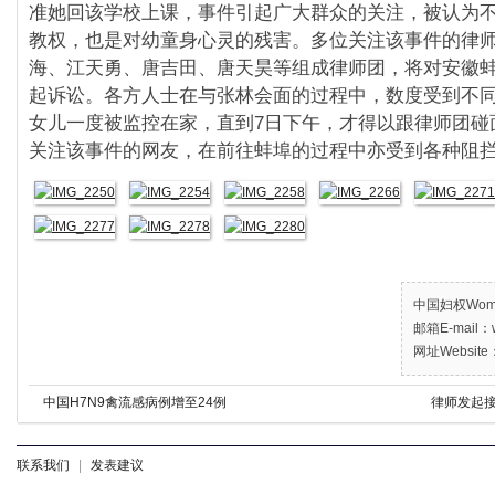
准她回该学校上课，事件引起广大群众的关注，
被认为
教权，也是对幼童身心灵的残害。
多位关注该事件的律
海、江天勇、唐吉田、
唐天昊等组成律师团，将对安徽
起诉讼。
各方人士在与张林会面的过程中，数度受到不
女儿一度被监控在家，直到7日下午，才得以跟律师团碰
关注该事件的网友，
在前往蚌埠的过程中亦受到各种阻
中国妇权Women’
邮箱E-mail：w
网址Website：
中国H7N9禽流感病例增至24例
律师发起接
联系我们
|
发表建议