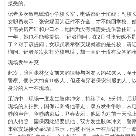
接受的。
记者多次致电琥珀小学校长室，电话都处于忙线；
副校
女职员表示：张安妮因为证件不齐全，
才不能回学校。她
下需要房产证和户口本，
她因为没有就需要提供暂住证
一年，
她也不能够提供。”记者询问，
在2月时张安妮不
了？对于该提问，
女职员表示张安妮就读的是分校，请
询问。
记者多次拨打分校电话，却一直处于没有应答的
现场发生冲突
此次，陪同张林父女前来的律师与网友大约40来人，
至
警察、便衣大约有10多人，
但还有穿着保安制服的人，
身分的人士在现场。
采访中，现场一度发生肢体冲突，持续了4、5分钟。
后
现场的人拍照，国保试图将他带走，
双方发生争吵，从
吵的声音。争吵结束后，
尹春表示，他因为对前一天晚
的人拍照，
国保因此想要抓他，双方发生肢体冲突，警
来张安妮接受采访时表示，他被不明人士在后背打了一