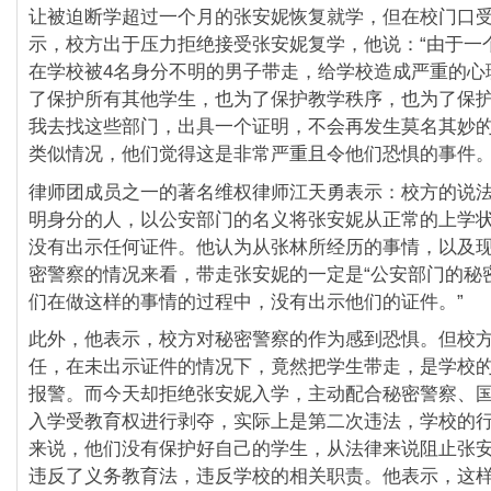
让被迫断学超过一个月的张安妮恢复就学，
但在校门口
示，
校方出于压力拒绝接受张安妮复学，他说：“
由于一
在学校被4名身分不明的男子带走，
给学校造成严重的心
了保护所有其他学生，
也为了保护教学秩序，也为了保
我去找这些部门，
出具一个证明，不会再发生莫名其妙
类似情况，
他们觉得这是非常严重且令他们恐惧的事件。
律师团成员之一的著名维权律师江天勇表示：
校方的说
明身分的人，
以公安部门的名义将张安妮从正常的上学
没有出示任何证件。他认为从张林所经历的事情，
以及
密警察的情况来看，带走张安妮的一定是“
公安部门的秘
们在做这样的事情的过程中，
没有出示他们的证件。”
此外，他表示，校方对秘密警察的作为感到恐惧。
但校
任，在未出示证件的情况下，
竟然把学生带走，是学校
报警。
而今天却拒绝张安妮入学，主动配合秘密警察、
入学受教育权进行剥夺，实际上是第二次违法，
学校的
来说，他们没有保护好自己的学生，
从法律来说阻止张
违反了义务教育法，
违反学校的相关职责。他表示，这