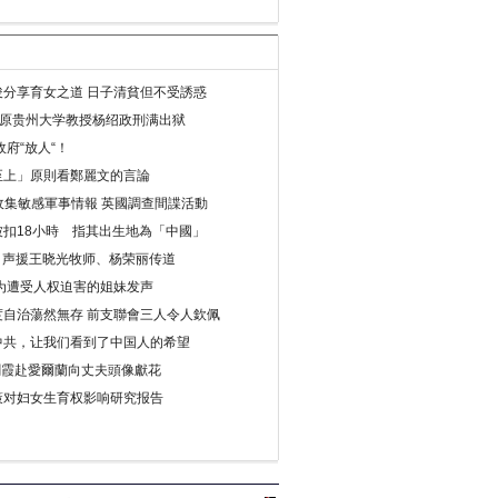
分享育女之道 日子清貧但不受誘惑
年 原贵州大学教授杨绍政刑满出狱
府“放人“！
至上」原則看鄭麗文的言論
收集敏感軍事情報 英國調查間諜活動
扣18小時 指其出生地為「中國」
) 声援王晓光牧师、杨荣丽传道
为遭受人权迫害的姐妹发声
度自治蕩然無存 前支聯會三人令人欽佩
中共，让我们看到了中国人的希望
劉霞赴愛爾蘭向丈夫頭像獻花
策对妇女生育权影响研究报告