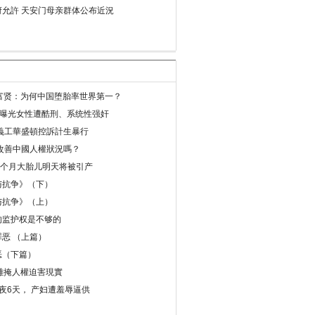
允許 天安门母亲群体公布近況
易富贤：为何中国堕胎率世界第一？
再曝光女性遭酷刑、系统性强奸
義工華盛頓控訴計生暴行
改善中國人權狀況嗎？
8个月大胎儿明天将被引产
与抗争》（下）
与抗争》（上）
的监护权是不够的
恶 （上篇）
恶（下篇）
 難掩人權迫害現實
夜6天， 产妇遭羞辱逼供