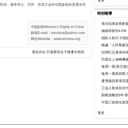
更多
民间，像李碧云、刘萍、苏昌兰这样试图参政的普通女性
特別報導
滑冰冠軍老爸劉俊
中国妇权Women’s Rights in China
煽颠罪获刑4.6
邮箱E-mail：wrichina@yahoo.com
国际人权日 中国政
网址Website：www.wrchina.org
根據「人性尊嚴
析
擅自外出 巴基斯坦女子慘遭夫燒死
以BBC記者身份
印度女上海轉機被
每周一展(第五期
每周一展第四期 
夏博義指香港高
江油人集体反抗
劉曉波離世8年 
中国三孩催生政
更多