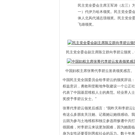
民主党全委会主席王军涛（左三）
一）代伊力哈木领奖。民主党全委
体人北风代浦志强领奖。民主党全
飞雄领奖。
民主党全委会副主席陈立群向李碧云颁奖，
中国妇权主席张菁代李碧云发表领奖感言。
中国民主党全国委员会给李碧云的颁奖辞说：
权益意识，勇敢和坚毅地争取建设一个公正社
代表了中国基层维权人士的典范。经业界人士
奖授予李碧云女士。”
张菁代李碧云领奖后感言：“我昨天和李碧云
有这么多朋友关注她、记着她让她很感动。我
云因为参与土地维权和独立参选而惨遭中共打
很困难，对李碧云来说更加困难，因为她面临
身为女性还要受到男权社会的压力。数十年来