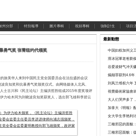
加州分部
特別報導
圖片專輯
視頻專輯
強制計生
項目
最新動態
暴勇气奖 张菁纽约代领奖
中国妇权加州义工
滑冰冠軍老爸劉俊
谷爱凌财气冲天赚
煽颠罪获刑4.6
进步的旅美华人来到中国民主党全国委员会在法拉盛的会议
刘凤兰维权六年 
刘晓波良知奖和抗暴勇气奖颁奖仪式。由网络媒体人北风、
人士古川和《民主论坛》主编洪哲胜组成2015年度奖项评
視覺藝術家協會
伊力哈木同为刘晓波良知奖获奖人，选出郭飞雄和李碧云
大人们哭声多了
加拿大《明報》配
女大学生李艳利
三種邪惡的面貌
三種邪惡面貌：