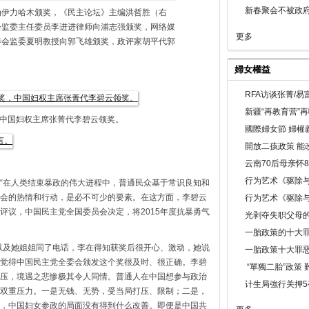
新春聚会不被政府
为伊力哈木颁奖，《民主论坛》主编洪哲胜（右
会监委主任委员李进进律师向浦志强颁奖，网络媒
更多
委会监委夏明教授向郭飞雄颁奖，政评家胡平代郭
婦女權益
RFA访谈张菁/
新疆“再教育营”
中国妇权主席张菁代李碧云领奖。
國際婦女節 婦權
開放二孩政策 能
云南70后母亲怀
行为艺术《驱除
“在人类结束暴政的伟大进程中，普通民众基于常识良知和
会的热情和行动，是必不可少的要素。在这方面，李碧云
行为艺术《驱除
评议，中国民主党全国委员会决定，将2015年度抗暴勇气
光剥夺失职父母
一胎政策的十大罪
以及她姐姐同了电话，李在得知获奖后很开心、激动，她说
一胎政策十大罪
觉得中国民主党全委会颁发这个奖很及时、很正确。李碧
“單獨二胎”政策
压，境遇之悲惨极其令人同情。普通人在中国想参与政治
计生局強行关押5
双重压力。一是无钱、无势，受当局打压、限制；二是，
，中国妇女参政的局面没有得到什么改善。即便是中国共