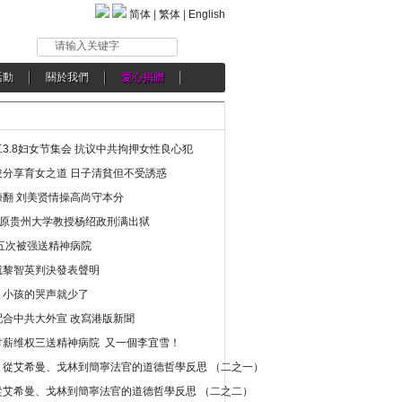
简体
|
繁体
|
English
请输入关键字
活動
關於我們
愛心捐贈
3.8妇女节集会 抗议中共拘押女性良心犯
分享育女之道 日子清貧但不受誘惑
翻 刘美贤情操高尚守本分
年 原贵州大学教授杨绍政刑满出狱
五次被强送精神病院
就黎智英判決發表聲明
，小孩的哭声就少了
合中共大外宣 改寫港版新聞
讨薪维权三送精神病院 又一個李宜雪！
：從艾希曼、戈林到簡寧法官的道德哲學反思 （二之一）
從艾希曼、戈林到簡寧法官的道德哲學反思 （二之二）