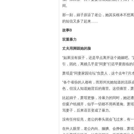
间。
那一刻，娟子原谅了老公，她其实根本不想离
的短信又多了起来……
故事B
双重暴力
丈夫用脚踩她的脸
“如果没有孩子，还是早点离开这个婚姻吧。
引，因此，离婚几乎是“同妻”们迟早要面临的
萧瑶是“同妻家园论坛”负责人，这个去年7月
“各个省份的人都有，而郑州光她知道的活跃
色，但没人知道她背后的痛苦。这些痛苦，萧
比起娟子，萧瑶更惨，冷暴力的同时，她还遭
但窗户纸捅开，似乎一切都不用再遮掩。萧瑶
骂妻子，后来语言变成了暴力。
没有任何征兆，老公的拳头就会飞过来，有一
在外人眼里，老公内向、腼腆、会挣钱，萧瑶