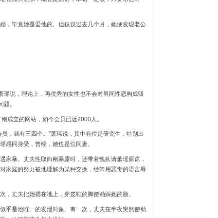
婚，毕竟她是爱他的。但仅仅过去几个月，她便发现老公
”萧瑶说，理论上，再优秀的女性也不会对男同性恋构成吸
问题。
才刚成立的网站，如今会员已近2000人。
会员，就有三四个。”萧瑶说，其中有位是研究生，特别出
瑶感同身受，曾经，她也是位同妻。
遇家暴。丈夫性取向刚暴露时，还带着愧疚请萧瑶原谅，
对家庭的努力被他理解为某种交换，经常用恶毒的语言辱
次，丈夫把她摁在地上，穿皮鞋的脚使劲踩她的脸。
似乎是他唯一的发泄对象。有一次，丈夫在半夜突然使劲