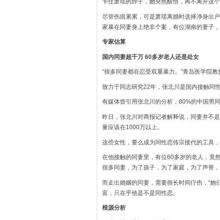
卡住萧瑶的脖子，她突然醒悟，再不离开这个
尽管伤痕累累，可是萧瑶离婚时选择净身出户
家暴在同妻身上绝非个案，有位湖南的妻子，
专家估算
国内同妻超千万 60多岁老人还是处女
“很多同妻都在忍受双重暴力。”青岛医学院教
致力于同志研究22年，张北川是国内接触同
有媒体曾引用张北川的分析，80%的中国男同
昨日，张北川对商报记者解释说，同妻并不是
量应该在1000万以上。
这些女性，要么成为同性恋传宗接代的工具，
在他接触的同妻里，有位60多岁的老人，竟
很多同妻，为了孩子，为了家庭，为了声誉，
而走出婚姻的同妻，需要很长时间疗伤，“她
富，只在乎他是不是同性恋。
根源分析