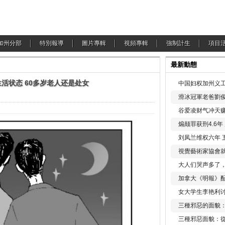
加州分部
特別報導
圖片專輯
視頻專輯
強制計生
項目
最新動態
生活状态 60多岁老人还是处女
中国妇权加州义工
滑冰冠軍老爸劉俊
谷爱凌财气冲天赚
煽颠罪获刑4.6
刘凤兰维权六年 
視覺藝術家協會
大人们哭声多了
加拿大《明報》配
女大学生李艳利
三種邪惡的面貌
三種邪惡面貌：