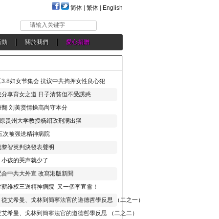
简体
|
繁体
|
English
请输入关键字
活動
關於我們
愛心捐贈
3.8妇女节集会 抗议中共拘押女性良心犯
分享育女之道 日子清貧但不受誘惑
翻 刘美贤情操高尚守本分
年 原贵州大学教授杨绍政刑满出狱
五次被强送精神病院
就黎智英判決發表聲明
，小孩的哭声就少了
合中共大外宣 改寫港版新聞
讨薪维权三送精神病院 又一個李宜雪！
：從艾希曼、戈林到簡寧法官的道德哲學反思 （二之一）
從艾希曼、戈林到簡寧法官的道德哲學反思 （二之二）