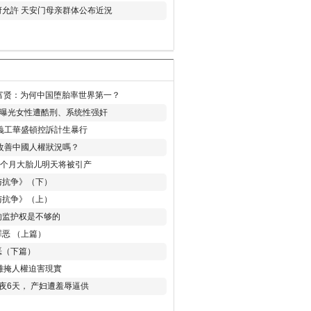
允許 天安门母亲群体公布近況
易富贤：为何中国堕胎率世界第一？
再曝光女性遭酷刑、系统性强奸
義工華盛頓控訴計生暴行
改善中國人權狀況嗎？
8个月大胎儿明天将被引产
与抗争》（下）
与抗争》（上）
的监护权是不够的
恶 （上篇）
恶（下篇）
 難掩人權迫害現實
夜6天， 产妇遭羞辱逼供