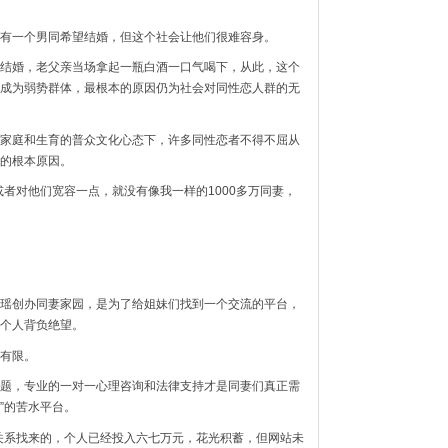
有一个男同希望结婚，但这个社会让他们很难容身。
结婚，老父亲当场拿起一瓶白酒一口气喝下，从此，这个
成为弱势群体，最根本的原因仍为社会对同性恋人群的无
家庭和生育的普众文化心态下，许多同性恋者不得不屈从
的根本原因。
者对他们宽容一点，就没有像我一样的1000多万同妻，
瑶创办同妻家园，是为了给姐妹们找到一个交流的平台，
个人背负绝望。
有限。
题，专业的一对一心理咨询和法律支持才是同妻们真正需
”的苦水平台。
关系找来的，个人已经投入六七万元，花光积蓄，但网站未