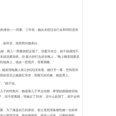
秘的身份——同妻。三年前，她从未想过自己会和同性恋有
，临毕业，他突然向她表白。
地催，两人一商量就把证领了。但蜜月未过，娟子就感觉不
末就说要加班。但 最大的打击还在晚上，“晚上睡觉我要是
到他身上，他会一把甩开，背着我睡。”
天，她发现电脑上老公的QQ没有退。她打开一看，空间里存
骨的语言让她面红耳赤，而聊天的对象，都是男人。
。”娟子说。
儿子的性取向，她逼着儿子早点结婚，希望姑娘能收回他
子，但不想离婚，等她过了50岁，没什么欲望了，就不会再
栗，为了掩盖自己的身份，老公竟然准备牺牲她一生的幸
老公痛哭流涕，跪在她面前，承诺一定改，只要给他时