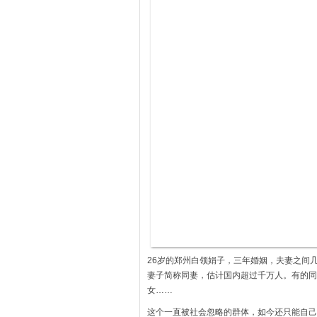
26岁的郑州白领娟子，三年婚姻，夫妻之间
妻子简称同妻，估计国内超过千万人。有的同
女……
这个一直被社会忽略的群体，如今还只能自己