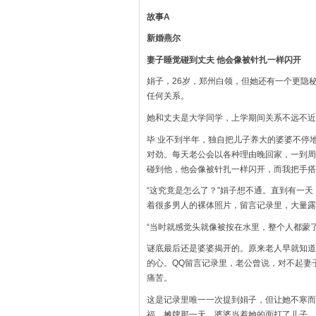
故事A
新婚燕尔
妻子睡觉碰到丈夫 他会像被针扎一样闪开
娟子，26岁，郑州白领，但她还有一个更隐
任何关系。
她和丈夫是大学同学，上学期间关系不远不近
毕 业不到半年，独自把儿子养大的婆婆不停
对劲。每天老公会以各种理由晚回家，一到周
碰到他，他会像被针扎一样闪开，而我把手搭
“这究竟是怎么了？”娟子想不通。直到有一
着很多男人的裸体照片，留言记录里，大量露
“当时就感觉头就像被按在水里，整个人都蒙了
谜底最后还是婆婆揭开的。原来老人早就知道
的心。QQ留言记录里，老公曾说，对不起妻
痛苦。
这是记录里唯一一次提到娟子，但让她不寒而
福。摊牌那一天，婆婆当着她的面打了儿子，