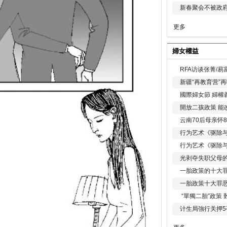
新春聚会不被政府
更多
婦女權益
RFA访谈张菁/
新疆“再教育营”
國際婦女節 婦權
開放二孩政策 能
云南70后母亲怀
行为艺术《驱除
行为艺术《驱除
光剥夺失职父母
一胎政策的十大罪
一胎政策十大罪
“單獨二胎”政策
计生局強行关押5