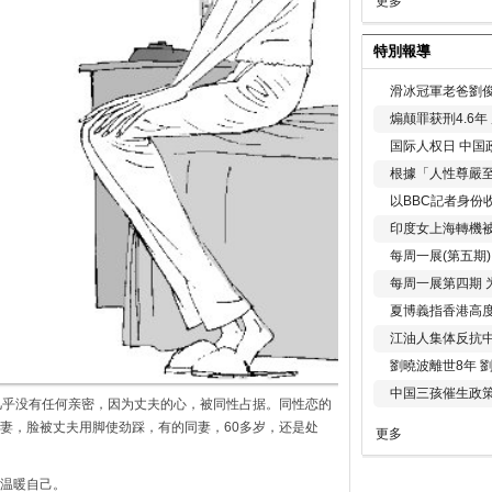
更多
特別報導
滑冰冠軍老爸劉俊
煽颠罪获刑4.6
国际人权日 中国政
根據「人性尊嚴
以BBC記者身份
印度女上海轉機被
每周一展(第五期
每周一展第四期 
夏博義指香港高
江油人集体反抗
劉曉波離世8年 
中国三孩催生政
几乎没有任何亲密，因为丈夫的心，被同性占据。同性恋的
妻，脸被丈夫用脚使劲踩，有的同妻，60多岁，还是处
更多
温暖自己。