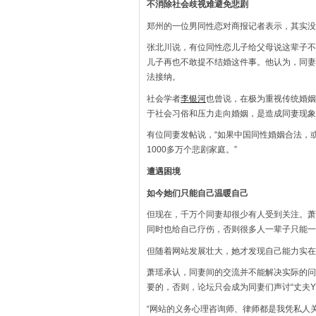
不消除社会歧视难避免悲剧
郑州的一位男同性恋对商报记者表示，其实没
张北川说，有位同性恋儿子给父母说这辈子不
儿子再也不敢提不结婚这件事。他认为，同妻
法接纳。
社会学者
李银河
也曾说，在极为重视传统婚姻
于社会习俗和压力走向婚姻，是造成同妻现象
有位同妻发帖说，“如果中国同性婚姻合法，或
1000多万个悲剧家庭。”
遭遇困境
如今她们只能自己温暖自己
但现在，千万个同妻却很少有人受到关注。萧
同时也给自己疗伤，否则很多人一辈子只能一
但随着网站发展壮大，她才发现自己能力实在
萧瑶承认，同妻间的交流并不能解决实际的问
要的，否则，论坛只会成为同妻们声讨“丈夫Y
“网站的义务心理咨询师、律师都是我凭私人