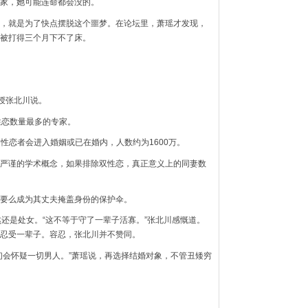
家，她可能连命都会没的。
，就是为了快点摆脱这个噩梦。在论坛里，萧瑶才发现，
被打得三个月下不了床。
授张北川说。
性恋数量最多的专家。
性恋者会进入婚姻或已在婚内，人数约为1600万。
严谨的学术概念，如果排除双性恋，真正意义上的同妻数
要么成为其丈夫掩盖身份的保护伞。
然还是处女。“这不等于守了一辈子活寡。”张北川感慨道。
忍受一辈子。容忍，张北川并不赞同。
们会怀疑一切男人。”萧瑶说，再选择结婚对象，不管丑矮穷