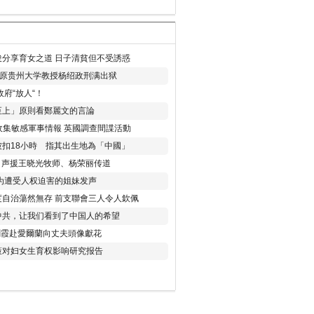
分享育女之道 日子清貧但不受誘惑
年 原贵州大学教授杨绍政刑满出狱
府“放人“！
至上」原則看鄭麗文的言論
收集敏感軍事情報 英國調查間諜活動
扣18小時 指其出生地為「中國」
) 声援王晓光牧师、杨荣丽传道
为遭受人权迫害的姐妹发声
度自治蕩然無存 前支聯會三人令人欽佩
中共，让我们看到了中国人的希望
劉霞赴愛爾蘭向丈夫頭像獻花
策对妇女生育权影响研究报告