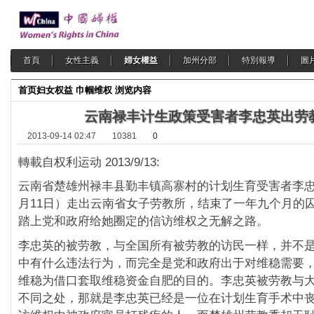
首頁
女性主義
婦女權益
加州分部
特別報導
圖
首页
妇女权益
巾帼维权
浏览内容
云南禄丰计生政策受害者李忠英出劳
2013-09-14 02:47
10381
0
轉載自权利运动 2013/9/13:
云南省楚雄州禄丰县勤丰镇高寨村的计划生育受害者李忠
月11日）走出云南省女子劳教所，结束了一年九个月的
踏上党和政府给她圈定的信访维权之无解之路。
李忠英的被劳教，与全国所有被劳教的访民一样，并不
中有什么违法行为，而完全是党和政府出于对维稳需要
维稳为借口套取维稳资金自肥的目的。李忠英被劳教与
不同之处，那就是李忠英已经是一位在计划生育手术中