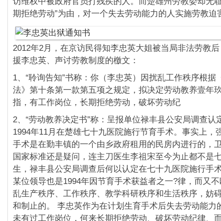
访维权中被政府官员打残疾的人。而楚雄州劳教委却无耻
期拒绝劳动”为由，对一个失去劳动能力的人实施劳教迫
2012年2月，在京访民得知李忠英大姐被当局非法劳教
援李忠英、声讨劳教制度的檄文：
1、“聆询告知”书称：你（李忠英）因扰乱工作秩序根据
法》第十条第一款第五项之规定，拟决定劳动教养壹年
指，有工作岗位，长期拒绝劳动，破坏劳动纪
2、“劳动教养决定书”称：呈报单位禄丰县公安局调查认
1994年11月在楚雄七十九医院施行节育手术。事实上，
手术是在勤丰镇的一个由乡政府租用的民房内进行的，
国家标准还是疑问，连主刀医生李祖宋至今为止都不是
生，禄丰县公安局调查后何以认定在七十九医院施行手
某位领导也是1994年因节育手术获益者之一?律，而又
乱生产秩序、工作秩序、教学科研秩序和生活秩序，妨
和制止的。 李忠英作为在计划生育手术后失去劳动能力
未有过工作岗位，何来长期拒绝劳动、破坏劳动纪律、