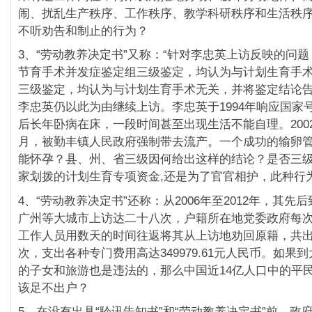
闹、扰乱生产秩序、工作秩序、教学科研秩序和生活秩
不听劝告和制止的行为？
3、“劳动教养决定书”又称：“针对李忠英上访反映的问
节育手术并发症鉴定组三级鉴定，均认为与计划生育手
三级鉴定，均认为与计划生育手术无关，并将鉴定结论
李忠英仍以此为由继续上访。李忠英于1994年响应国家
后长年卧病在床，一段时间甚至出现生活不能自理。200
月，被勤丰镇人民政府强制带去流产。一个成功的输卵
能怀孕？县、州、省三级因何给出这样的结论？是否三
家划拨的计划生育专项资金,还是为了官官相护，此种行
4、“劳动教养决定书”还称：从2006年至2012年，其先
广州等大城市上访达二十八次，户籍所在地党委政府每
工作人员用数天的时间往返将其从上访地劝回原籍，共出
次，支出各种专门费用高达349979.61元人民币。如果
的子女和旅游也是违法的，那么中国近14亿人口中的平
该足不出户？
5、在没有出具“聆讯告知书”和“劳动教养决定书”前，政