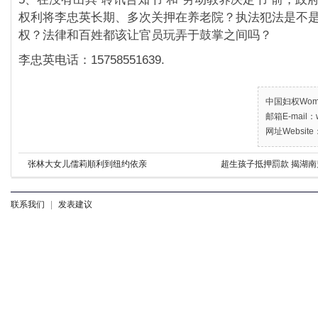
权利将李忠英长期、多次关押在养老院？执法犯法是不
权？法律和百姓都该让官员玩弄于鼓掌之间吗？
李忠英电话：15758551639.
中国妇权Women’
邮箱E-mail：w
网址Website：
张林大女儿儒莉順利到纽约依亲
超生孩子抵押罰款 揭湖南
联系我们
|
发表建议