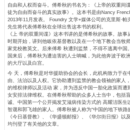
自由和人权而奋斗。傅希秋的书名为：《上帝的双重间
徒为自由而奋斗的真实故事》。这本书是由Nancy Frenc
2013年11月发表。 Foundry 文学+媒体公司的克里斯·帕克（
先生将代表傅希秋在全球出售这本书的权利。
《上 帝的双重间谍》这本书讲的是傅希秋的故事。故事
时期开始，讲到他皈依基督教以及在一个地下教会当牧
家党校教英文。后来傅希 秋遭到监禁，不得不逃离中国
国来后，傅希秋为遭迫害的人士呐喊，为此他奔波于欧
的大厅以及白宫。
今 天，傅希秋是对华援助协会的会长，此机构致力于在
由、法治以及人权。它协助遭到监禁的教会领袖的家人
的维权律师以及活动 家，并为违反中国一胎化政策而遭
女安排法律维权。在傅希秋帮助的众多人士当中，包括
诚、中国第一个公开揭发艾滋病传染方式的 高耀洁医生
智晟和郭飞雄的家人。傅希秋被人称为“中国的地下铁路
《今日基督教》、《华盛顿邮报》、《华尔街日报》以及
均刊登了有关他的文章。