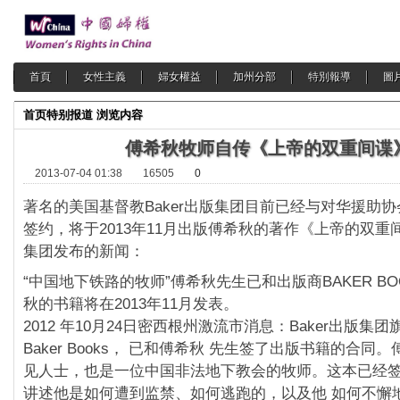
首頁
女性主義
婦女權益
加州分部
特別報導
圖
首页
特别报道
浏览内容
傅希秋牧师自传《上帝的双重间谍
2013-07-04 01:38
16505
0
著名的美国基督教Baker出版集团目前已经与对华援助
签约，将于2013年11月出版傅希秋的著作《上帝的双重
集团发布的新闻：
“中国地下铁路的牧师”傅希秋先生已和出版商BAKER BO
秋的书籍将在2013年11月发表。
2012 年10月24日密西根州激流市消息：Baker出版集
Baker Books， 已和傅希秋 先生签了出版书籍的合同
见人士，也是一位中国非法地下教会的牧师。这本已经
讲述他是如何遭到监禁、如何逃跑的，以及他 如何不懈