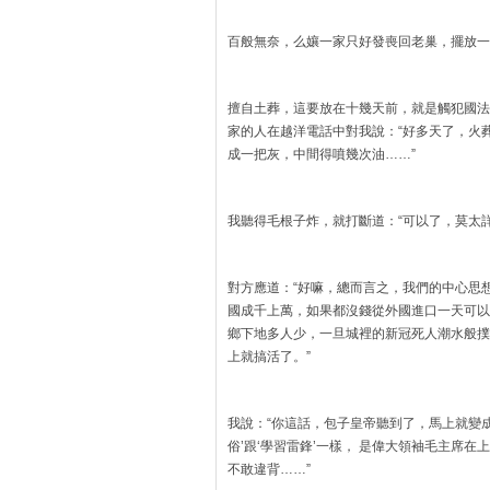
百般無奈，么孃一家只好發喪回老巢，擺放一
擅自土葬，這要放在十幾天前，就是觸犯國法
家的人在越洋電話中對我說：“好多天了，火
成一把灰，中間得噴幾次油……”
我聽得毛根子炸，就打斷道：“可以了，莫太詳
對方應道：“好嘛，總而言之，我們的中心思想
國成千上萬，如果都沒錢從外國進口一天可以
鄉下地多人少，一旦城裡的新冠死人潮水般撲
上就搞活了。”
我說：“你這話，包子皇帝聽到了，馬上就變成
俗’跟‘學習雷鋒’一樣， 是偉大領袖毛主席在
不敢違背……”