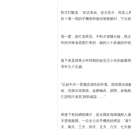
對方打斷道：“此言差矣。從古至今，死皇上
好？萬一我的手機號和微信號都被封，下次就
我一驚，急忙道再見。不料才過幾分鐘，我太
外的河南省老家打來的，她的八十多歲的外祖
接下來是我青少年時期的故交王小京的臉書簡訊
享年九十五歲。
“正如中共一貫撒謊成性的作風，我母親在核
統，先後出現發燒，血糖極高，尿閉，血氧飽
亡證明只准寫‘肺部感染’……”
再接下來的網路圖片，是全國各地殯儀館人滿
天焚燒屍體。一位女士在手機視頻裡說：“最
天、兩天、三天、四天、五天、六天、七天都