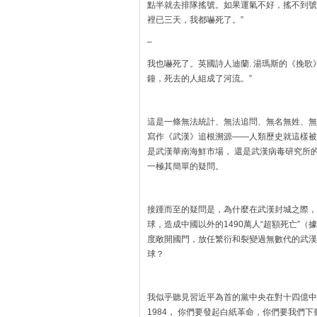
點半就去排隊搖號。如果運氣不好，搖不到號
裡已三天，我都嚇死了。”
–
我也嚇死了。英國詩人迪蘭. 湯瑪斯的《挽
鐘，死去的人組成了河流。”
這是一條無法統計、無法追問、無名無姓、無
寫作《武漢》追根溯源——人類歷史就這樣被武漢
是武漢華南海鮮市場， 還是武漢病毒研究所
一極其簡單的疑問。
接踵而至的疑問是，為什麼在武漢封城之際，
球，造成中國以外的1490萬人“超額死亡”
度敞開國門，放任繁衍和裂變過無數代的武漢
球？
我似乎聽見習近平為首的黨中央在對十四億中國
1984， 你們要發起白紙革命，你們要我們