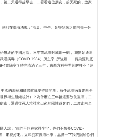
，第二天還得趕早去……看看這位朋友，前天死的，放家
歌》刹那在腦海湧現：“清晨、中午、黃昏到來之前的每一分
始無終的中國河流。三年前武漢封城那一刻， 我開始通過
病毒（COVID-1984）所主宰, 所強暴——傳染源到底
的P4實驗室？時光流淌了三年，東西方科學界卻解答不了這
 中國的海關和國際航班要持續開放，放任武漢病毒走向全
（據世界衛生組織統計）？為什麼在三年後還要故伎重演，二
病毒，通過從死人堆裡爬出來的陽性遊客們，二度走向全
人說：“你們不想在家裡坐牢，你們不想要COVID-
下臺，那麼好吧，立即從家裡滾出來，品嘗一下我們賜給你們