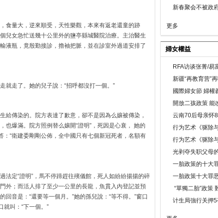
新春聚会不被政府
，食量大，逆來順受，天性樂觀，本來有返老還童的跡
更多
個兒女急忙送幾十公里外的鹽亭縣城醫院治療。主治醫生
輸液瓶，竟殷勤接診，擼袖把脈，並在診室外過道安排了
婦女權益
RFA访谈张菁/
新疆“再教育营”
走就走了。她的兒子說：“招呼都沒打一個。”
國際婦女節 婦權
開放二孩政策 能
云南70后母亲怀
生給傳染的。院方表達了歉意，卻不是因為么孃被傳染，
，也爆滿。院方照例替么孃開“證明”，死因是心衰， 她的
行为艺术《驱除
方回答：“衛建委剛剛公佈，全中國只有七個新冠死者，名額有
行为艺术《驱除
光剥夺失职父母
一胎政策的十大罪
過法定“證明”，馬不停蹄趕往殯儀館，死人如紛紛揚揚的碎
一胎政策十大罪
門外；而活人排了至少一公里的長龍，魚貫入內登記並預
“單獨二胎”政策
回音是：“還要等一個月。”她的孫兒說：“等不得。”窗口
计生局強行关押5
口就叫：“下一個。”