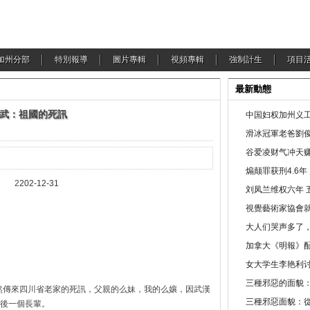
加州分部
特別報導
圖片專輯
視頻專輯
強制計生
項目
最新動態
武：祖國的死訊
中国妇权加州义工
滑冰冠軍老爸劉俊
谷爱凌财气冲天赚
煽颠罪获刑4.6
2
202-12-31
刘凤兰维权六年 
視覺藝術家協會
大人们哭声多了
加拿大《明報》配
女大学生李艳利
三種邪惡的面貌
然傳來四川省老家的死訊，父親的么妹，我的么孃，因武漢
三種邪惡面貌：
後一個長輩。