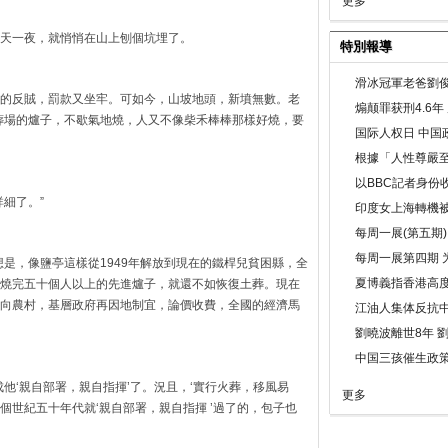
更多
天一夜，就悄悄在山上刨個坑埋了。
特別報導
滑冰冠軍老爸劉俊
的反賊，罰款又坐牢。可如今，山坡地頭，新墳無數。老
煽颠罪获刑4.6
葬場的爐子，不歇氣地燒，人又不像柴禾棒棒那樣好燒，要
国际人权日 中国政
根據「人性尊嚴
以BBC記者身份
細了。”
印度女上海轉機被
每周一展(第五期
每周一展第四期 
是，像鹽亭這樣從1949年解放到現在的鐵桿兒貧困縣，全
夏博義指香港高
燒完五十個人以上的先進爐子，就還不如恢復土葬。現在
向農村，基層政府再因地制宜，論價收費，全國的經濟馬
江油人集体反抗
劉曉波離世8年 
中国三孩催生政
他‘親自部署，親自指揮’了。況且，‘實行火葬，移風易
更多
上個世紀五十年代就‘親自部署，親自指揮 ’過了的，包子也