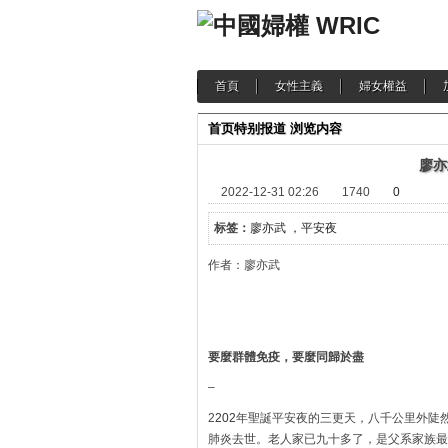
首頁
女性主義
婦女權益
首页
特别报道
浏览内容
廖亦
2022-12-31 02:26
1740
0
标签：
廖亦武 ，平安夜
作者：廖亦武 
要麼群體免疫，要麼同歸於盡
–
2
202
年聖誕平安夜的三更天，八千公里外陡
肺炎去世。老人家已九十多了，是父系家族最