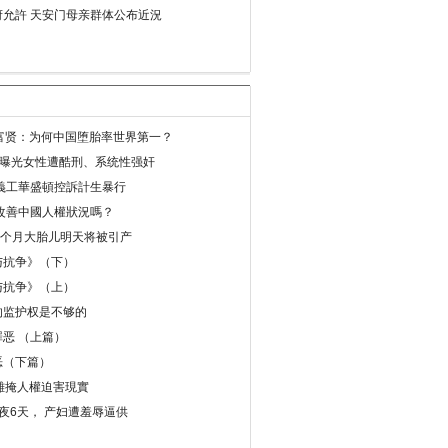
允許 天安门母亲群体公布近況
易富贤：为何中国堕胎率世界第一？
再曝光女性遭酷刑、系统性强奸
義工華盛頓控訴計生暴行
改善中國人權狀況嗎？
8个月大胎儿明天将被引产
与抗争》（下）
与抗争》（上）
的监护权是不够的
恶 （上篇）
恶（下篇）
 難掩人權迫害現實
夜6天， 产妇遭羞辱逼供