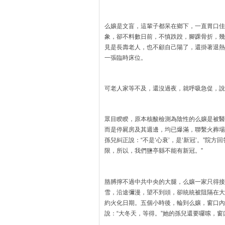
么孃是文盲，這輩子都呆在鄉下，一直胃口佳
象，卻不料數日前，不慎跌跤，腳踝骨折，幾
見是長壽老人，也不顧自己陽了，還掛著退熱
一張臨時床位。
可老人家等不及，還沒過夜，就呼吸急促，說
眾目睽睽，原本核酸檢測為陰性的么孃是被醫
而是停屍房及其週邊，均已爆滿，聯繫火葬場
孫兒糾正說：“不是‘心衰’，是‘新冠’。”院
限，所以，我們鹽亭縣不能有新冠。”
胳膊擰不過中共中央的大腿，么孃一家只得接
雪，沿途彌漫，望不到頭，卻統統被阻隔在大
約火化日期。五個小時後，輪到么孃，窗口內的
說：“大冬天，等得。”她的孫兒還要囉嗦，窗