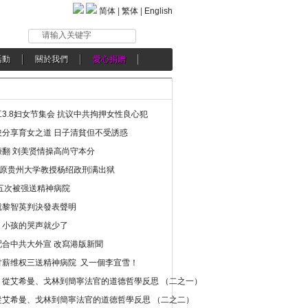
简体
|
繁体
|
English
请输入关键字
活動
關於我們
愛心捐贈
3.8妇女节集会 抗议中共拘押女性良心犯
分享育女之道 日子清貧但不受誘惑
翻 刘美贤情操高尚守本分
年 原贵州大学教授杨绍政刑满出狱
五次被强送精神病院
就黎智英判決發表聲明
，小孩的哭声就少了
合中共大外宣 改寫港版新聞
讨薪维权三送精神病院 又一個李宜雪！
：從艾希曼、戈林到簡寧法官的道德哲學反思 （二之一）
從艾希曼、戈林到簡寧法官的道德哲學反思 （二之二）