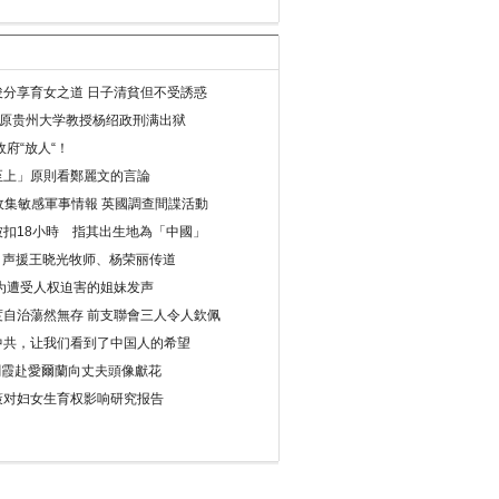
分享育女之道 日子清貧但不受誘惑
年 原贵州大学教授杨绍政刑满出狱
府“放人“！
至上」原則看鄭麗文的言論
收集敏感軍事情報 英國調查間諜活動
扣18小時 指其出生地為「中國」
) 声援王晓光牧师、杨荣丽传道
为遭受人权迫害的姐妹发声
度自治蕩然無存 前支聯會三人令人欽佩
中共，让我们看到了中国人的希望
劉霞赴愛爾蘭向丈夫頭像獻花
策对妇女生育权影响研究报告