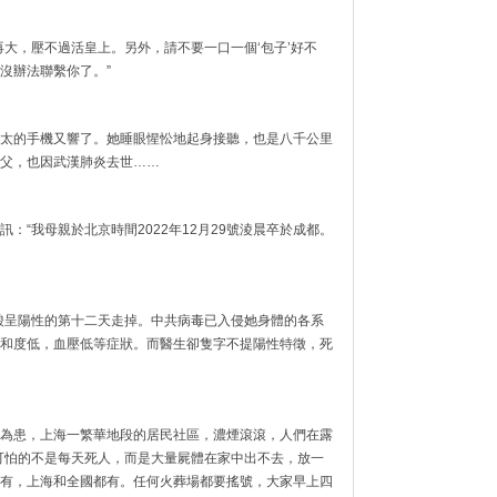
再大，壓不過活皇上。另外，請不要一口一個‘包子’好不
沒辦法聯繫你了。”
太的手機又響了。她睡眼惺忪地起身接聽，也是八千公里
父，也因武漢肺炎去世……
：“我母親於北京時間2022年12月29號淩晨卒於成都。
酸呈陽性的第十二天走掉。中共病毒已入侵她身體的各系
和度低，血壓低等症狀。而醫生卻隻字不提陽性特徵，死
為患，上海一繁華地段的居民社區，濃煙滾滾，人們在露
可怕的不是每天死人，而是大量屍體在家中出不去，放一
有，上海和全國都有。任何火葬場都要搖號，大家早上四