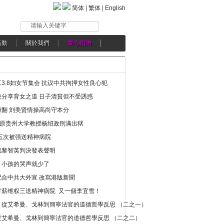
简体
|
繁体
|
English
请输入关键字
活動
關於我們
愛心捐贈
3.8妇女节集会 抗议中共拘押女性良心犯
分享育女之道 日子清貧但不受誘惑
翻 刘美贤情操高尚守本分
年 原贵州大学教授杨绍政刑满出狱
五次被强送精神病院
就黎智英判決發表聲明
，小孩的哭声就少了
合中共大外宣 改寫港版新聞
讨薪维权三送精神病院 又一個李宜雪！
：從艾希曼、戈林到簡寧法官的道德哲學反思 （二之一）
從艾希曼、戈林到簡寧法官的道德哲學反思 （二之二）