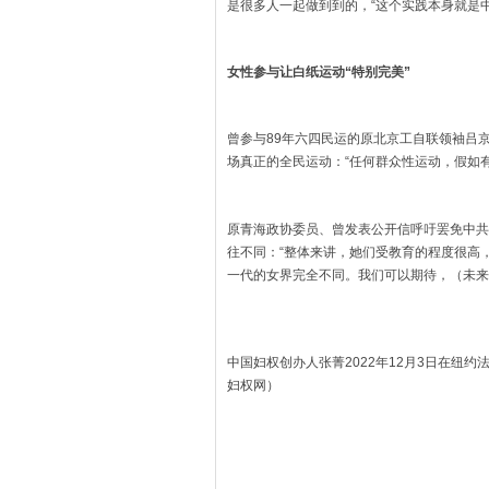
是很多人一起做到到的，“这个实践本身就是
女性参与让白纸运动“特别完美”
曾参与89年六四民运的原北京工自联领袖吕
场真正的全民运动：“任何群众性运动，假如
原青海政协委员、曾发表公开信呼吁罢免中共
往不同：“整体来讲，她们受教育的程度很高
一代的女界完全不同。我们可以期待，（未来
中国妇权创办人张菁2022年12月3日在纽
妇权网）