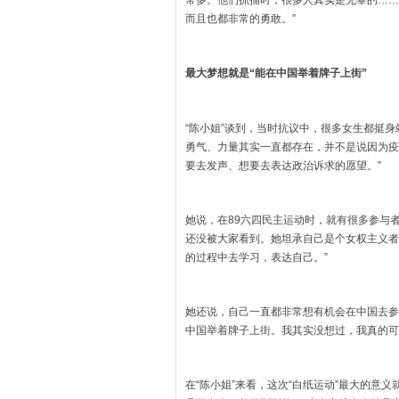
常多。他们抓捕时，很多人其实是无辜的……
而且也都非常的勇敢。”
最大梦想就是“能在中国举着牌子上街”
“陈小姐”谈到，当时抗议中，很多女生都挺
勇气、力量其实一直都存在，并不是说因为疫
要去发声、想要去表达政治诉求的愿望。”
她说，在89六四民主运动时，就有很多参与
还没被大家看到。她坦承自己是个女权主义者
的过程中去学习，表达自己。”
她还说，自己一直都非常想有机会在中国去参
中国举着牌子上街。我其实没想过，我真的可
在“陈小姐”来看，这次“白纸运动”最大的意