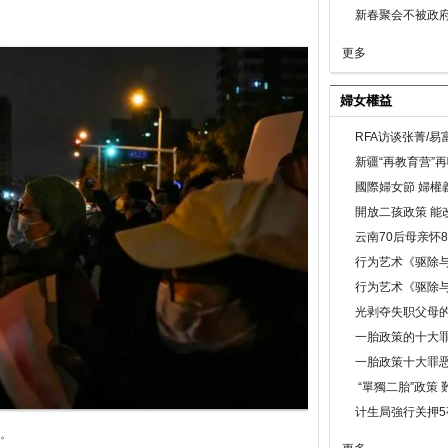
新春聚会不被政府
更多
婦女權益
RFA访谈张菁/
新疆“再教育营”
國際婦女節 婦權
開放二孩政策 能
云南70后母亲怀
行为艺术《驱除
行为艺术《驱除
光剥夺失职父母
一胎政策的十大罪
一胎政策十大罪
“單獨二胎”政策
计生局強行关押5
。