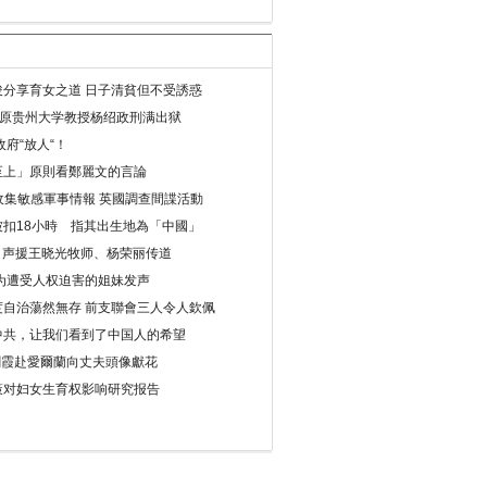
分享育女之道 日子清貧但不受誘惑
年 原贵州大学教授杨绍政刑满出狱
府“放人“！
至上」原則看鄭麗文的言論
收集敏感軍事情報 英國調查間諜活動
扣18小時 指其出生地為「中國」
) 声援王晓光牧师、杨荣丽传道
为遭受人权迫害的姐妹发声
度自治蕩然無存 前支聯會三人令人欽佩
中共，让我们看到了中国人的希望
劉霞赴愛爾蘭向丈夫頭像獻花
策对妇女生育权影响研究报告