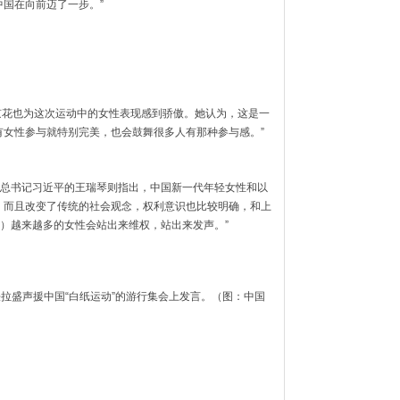
中国在向前迈了一步。”
京花也为这次运动中的女性表现感到骄傲。她认为，这是一
有女性参与就特别完美，也会鼓舞很多人有那种参与感。”
总书记习近平的王瑞琴则指出，中国新一代年轻女性和以
，而且改变了传统的社会观念，权利意识也比较明确，和上
）越来越多的女性会站出来维权，站出来发声。”
约法拉盛声援中国“白纸运动”的游行集会上发言。（图：中国