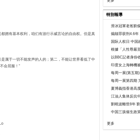
更多
特別報導
滑冰冠軍老爸劉俊
煽颠罪获刑4.6
民都拥有基本权利，咱们有游行示威言论的自由权。但是真
国际人权日 中国政
根據「人性尊嚴
以BBC記者身份
音是属于一切不能发声的人的；第二，不能让世界看低了中
印度女上海轉機被
不会屈服！”
每周一展(第五期
每周一展第四期 
夏博義指香港高
江油人集体反抗
劉曉波離世8年 
中国三孩催生政
Lo
更多
2