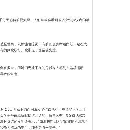
几乎每天热传的视频里，人们常常会看到很多女性抗议者的活
甚至警察，依然慷慨陈词；有的则孤身举着白纸，站在大
有的则被殴打、被带走，甚至被失踪。
例有多大，但她们无处不在的身影令人感到在这场运动
导者的角色。
1月２6日开始不约而同爆发了抗议活动。在清华大学上千
女学生举白纸沉默抗议开始的，后来又有4名女孩见状加
发起抗议的女生还表示，“如果我们因为害怕被捕所以就不
我作为清华的学生，我会后悔一辈子。”