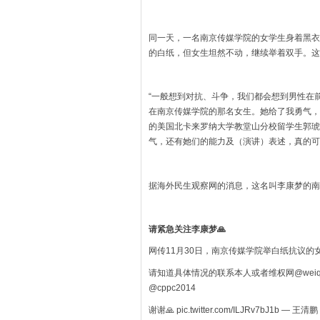
同一天，一名南京传媒学院的女学生身着黑衣
的白纸，但女生坦然不动，继续举着双手。这
“一般想到对抗、斗争，我们都会想到男性在
在南京传媒学院的那名女生。她给了我勇气，
的美国北卡来罗纳大学教堂山分校留学生郭琥
气，还有她们的能力及（演讲）表述，真的可以
据海外民生观察网的消息，这名叫李康梦的南
请紧急关注李康梦🙏
网传11月30日，南京传媒学院举白纸抗议的
请知道具体情况的联系本人或者维权网@weiquan
@cppc2014
谢谢🙏 pic.twitter.com/ILJRv7bJ1b — 王清鹏