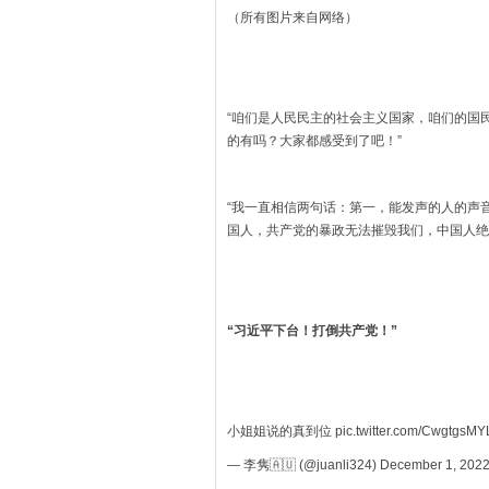
（所有图片来自网络）
“咱们是人民民主的社会主义国家，咱们的国
的有吗？大家都感受到了吧！”
“我一直相信两句话：第一，能发声的人的声
国人，共产党的暴政无法摧毁我们，中国人绝
“习近平下台！打倒共产党！”
小姐姐说的真到位 pic.twitter.com/CwgtgsMY
— 李隽🇦🇺 (@juanli324) December 1, 202