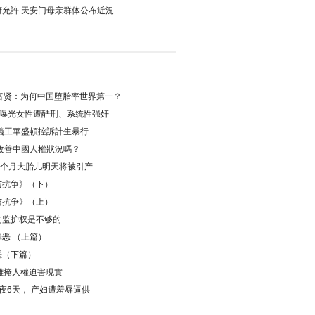
允許 天安门母亲群体公布近況
易富贤：为何中国堕胎率世界第一？
再曝光女性遭酷刑、系统性强奸
義工華盛頓控訴計生暴行
改善中國人權狀況嗎？
8个月大胎儿明天将被引产
与抗争》（下）
与抗争》（上）
的监护权是不够的
恶 （上篇）
恶（下篇）
 難掩人權迫害現實
夜6天， 产妇遭羞辱逼供