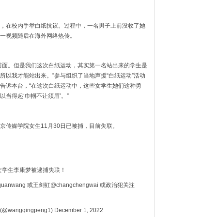
，在校内手举白纸抗议。过程中，一名男子上前没收了她
一视频随后在海外网络热传。
前面。但是我们这次白纸运动，其实第一名站出来的学生是
所以我才能站出来。”参与组织了当地声援“白纸运动”活动
告诉本台，“在这次白纸运动中，这些女学生她们这种勇
当得起‘巾帼不让须眉’。”
京传媒学院女生11月30日已被捕，目前失联。
女学生李康梦被逮捕失联！
wang 或王剑虹@changchengwai 或政治犯关注
 (@wangqingpeng1) December 1, 2022