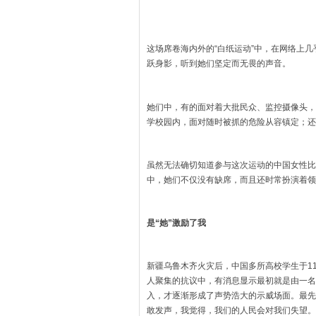
这场席卷海内外的“白纸运动”中，在网络上
跃身影，听到她们坚定而无畏的声音。
她们中，有的面对着大批民众、监控摄像头，
学校园内，面对随时被抓的危险从容镇定；还
虽然无法确切知道参与这次运动的中国女性比
中，她们不仅没有缺席，而且还时常扮演着领
是“她”激励了我
新疆乌鲁木齐火灾后，中国多所高校学生于1
人聚集的抗议中，有消息显示最初就是由一名
入，才逐渐形成了声势浩大的示威场面。最先
敢发声，我觉得，我们的人民会对我们失望。