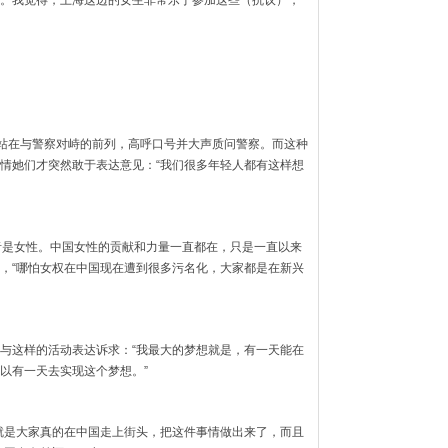
。我觉得，上海这边的女生非常乐于参加这些（抗议），
身站在与警察对峙的前列，高呼口号并大声质问警察。而这种
情她们才突然敢于表达意见：“我们很多年轻人都有这样想
者是女性。中国女性的贡献和力量一直都在，只是一直以来
，“哪怕女权在中国现在遭到很多污名化，大家都是在新兴
与这样的活动表达诉求：“我最大的梦想就是，有一天能在
以有一天去实现这个梦想。”
义就是大家真的在中国走上街头，把这件事情做出来了，而且