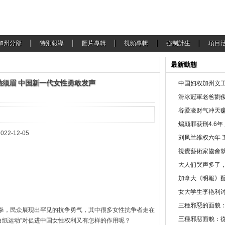
加州分部
特別報導
圖片專輯
視頻專輯
強制計生
項目
最新動態
励须眉 中国新一代女性勇敢发声
中国妇权加州义工
滑冰冠軍老爸劉俊
谷爱凌财气冲天赚
煽颠罪获刑4.6
2-05
刘凤兰维权六年 
視覺藝術家協會
大人们哭声多了
加拿大《明報》配
女大学生李艳利
三種邪惡的面貌
铁拳，民众展现出罕见的抗争勇气，其中很多女性抗争者走在
三種邪惡面貌：
白纸运动”对促进中国女性权利又有怎样的作用呢？