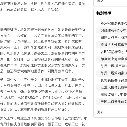
更多
没有电话联系之便，所以，周永贤和老伴都不知道。黄后
粥，黄后会的食物，就和大人一样粗劣。
特別報導
滑冰冠軍老爸劉俊
快的咿呀声，给她来特写镜头的时候，她更是高兴地抖动
煽颠罪获刑4.6
黄后会，一边登记，一边逗弄着黄后会发出咯咯的笑声。
国际人权日 中国政
塞进嘴里，弄得嘴上、脸上都是蛋糕碎末，看起来很有
根據「人性尊嚴
周永贤一上车，我和李焕然都闻到一股股浓厚的尿骚味。
以BBC記者身份
的。周永贤人老体衰，家务繁重，没有多余的时间和精力
印度女上海轉機被
冷，把车窗打开一点，使得钻进鼻孔的尿骚味少一些，而
着几件单薄、肮脏衣服的黄国的父亲黄华友回家来了。黄
每周一展(第五期
是，他还得摸索着到地里劳作，到野外割草喂牛。
每周一展第四期 
子，两个女儿。五个子女，全都外出打工去了。其他子女
夏博義指香港高
，只有黄国是小学毕业，因此得以进入工厂打工。但是，
江油人集体反抗
去了一万多元钱。黄华友今年69岁，他说，这个茅草房，
劉曉波離世8年 
，住到现在，已经整整51年，半个世纪还多。我问，他们家
中国三孩催生政
好。他们说，新农村建设项目要自己有大部分的建房款，
资金，所以，就没能享受到新农村建设的好处。
更多
大兴土木，将这些房子街面的部分装饰成什么“古建筑”。那
肯用来解决老百姓的实际困难。面子工程，政绩工程，花