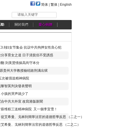
简体
|
繁体
|
English
请输入关键字
活動
關於我們
愛心捐贈
3.8妇女节集会 抗议中共拘押女性良心犯
分享育女之道 日子清貧但不受誘惑
翻 刘美贤情操高尚守本分
年 原贵州大学教授杨绍政刑满出狱
五次被强送精神病院
就黎智英判決發表聲明
，小孩的哭声就少了
合中共大外宣 改寫港版新聞
讨薪维权三送精神病院 又一個李宜雪！
：從艾希曼、戈林到簡寧法官的道德哲學反思 （二之一）
從艾希曼、戈林到簡寧法官的道德哲學反思 （二之二）