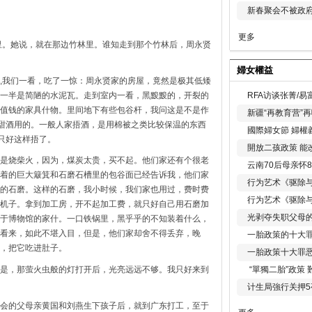
新春聚会不被政府
更多
里。她说，就在那边竹林里。谁知走到那个竹林后，周永贤
婦女權益
,我们一看，吃了一惊：周永贤家的房屋，竟然是极其低矮
一半是简陋的水泥瓦。走到室内一看，黑黢黢的，开裂的
RFA访谈张菁/
值钱的家具什物。里间地下有些包谷杆，我问这是不是作
新疆“再教育营”
做甜酒用的。一般人家捂酒，是用棉被之类比较保温的东西
國際婦女節 婦權
只好这样捂了。
開放二孩政策 能
是烧柴火，因为，煤炭太贵，买不起。他们家还有个很老
云南70后母亲怀
着的巨大簸箕和石磨石槽里的包谷面已经告诉我，他们家
行为艺术《驱除
的石磨。这样的石磨，我小时候，我们家也用过，费时费
行为艺术《驱除
机子。拿到加工房，开不起加工费，就只好自己用石磨加
光剥夺失职父母
于博物馆的家什。一口铁锅里，黑乎乎的不知装着什么，
看来，如此不堪入目，但是，他们家却舍不得丢弃，晚
一胎政策的十大罪
，把它吃进肚子。
一胎政策十大罪
是，那萤火虫般的灯打开后，光亮远远不够。我只好来到
“單獨二胎”政策
计生局強行关押5
会的父母亲黄国和刘燕生下孩子后，就到广东打工，至于