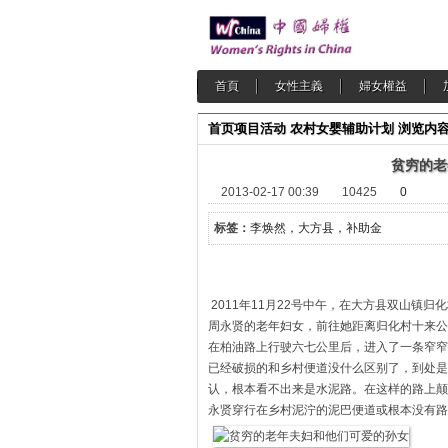
首頁
女性主義
婦女權益
首页
项目活动
农村女婴辅助计划
浏览内
贫穷的老
2013-02-17 00:39
10425
0
标签：
李焕然，大方县，补助金
2011年11月22号中午，在大方县双山镇
周永贤的老年妇女，前往她距离归化村十来公
在柏油路上行驶六七公里后，进入了一条窄窄
已经破损的和乡村便道没什么区别了，到处是
认，根本看不出来是水泥路。在这样的路上颠
永贤穿行在乡村泥泞的泥巴便道或根本没有路