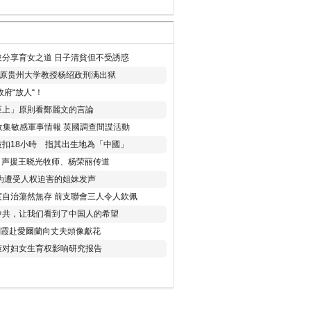
分享育女之道 日子清貧但不受誘惑
年 原贵州大学教授杨绍政刑满出狱
府“放人“！
至上」原則看鄭麗文的言論
收集敏感軍事情報 英國調查間諜活動
扣18小時 指其出生地為「中國」
) 声援王晓光牧师、杨荣丽传道
为遭受人权迫害的姐妹发声
度自治蕩然無存 前支聯會三人令人欽佩
中共，让我们看到了中国人的希望
劉霞赴愛爾蘭向丈夫頭像獻花
策对妇女生育权影响研究报告