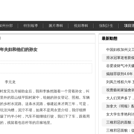
加州分部
特別報導
圖片專輯
視頻專輯
強制計生
項目
容
最新動態
年夫妇和他们的孙女
中国妇权加州义工
滑冰冠軍老爸劉俊
谷爱凌财气冲天赚
煽颠罪获刑4.6
刘凤兰维权六年 
李元龙
視覺藝術家協會
归化村发完当月辅助金后，我和李焕然随着一个背着孙女，叫
里外的双山镇平阳村家中，给她的孙女登记、照相。车辆
大人们哭声多了
的乡村水泥路。这条水泥路，修建起来才两三年，可是，
加拿大《明報》配
坑洼沟槽，泥泞不堪，如果不是周永贤介绍，我仔细辨
女大学生李艳利
簸了约半小时，汽车不能继续行驶，我们下了车，跟着周
三種邪惡的面貌
的，残留着包谷杆等的庄稼地里。
三種邪惡面貌：