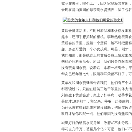
究竟在哪里，哪个工厂，因为家庭极其贫困，
会现在是由黄国的母亲周永贤抚养，除了包谷
黄后会健康活泼，不时对着我和李焕然发出欢
起来，还用手想抓我的相机。李焕然也很喜欢
黄后会的手里，捏着一个蛋糕，她不时把蛋糕
趣。多么可爱的一个小女孩啊。可是，刚才，
我们知道，那是她背上的黄后会身上散发出来
来精心照料黄后会。所以，我们只是忍耐着寒
没有责备周永贤。说着话，拿着一根绳子，穿
华友已经年近七旬，眼睛和耳朵都不好了，可
黄华友和周永贤继续告诉我们，他们有三个儿
都没读过书，只能在建筑工地干笨重的体力活
刘燕生下黄后会后，患上了妇科病，动手术花
是他才18岁那年，和父亲、爷爷一起修建的
为什么没有得到新农村建设帮助，把房屋改造
政府才给你匹配一点。他们家因为没有垫底的
城里好好的钢筋水泥房屋，政府却不由分说，
得花去几千万，甚至几个亿？可是，他们却不