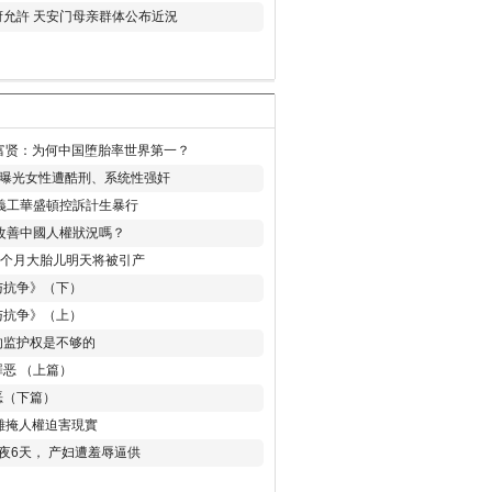
允許 天安门母亲群体公布近況
易富贤：为何中国堕胎率世界第一？
再曝光女性遭酷刑、系统性强奸
義工華盛頓控訴計生暴行
改善中國人權狀況嗎？
8个月大胎儿明天将被引产
与抗争》（下）
与抗争》（上）
的监护权是不够的
恶 （上篇）
恶（下篇）
 難掩人權迫害現實
夜6天， 产妇遭羞辱逼供