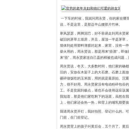
一下车的时候，我就问周永贤，你的家在哪
说，不是这里，是那边半山腰那片竹林。
寒风瑟瑟，两脚泥巴，好不容易走到周永贤家
破旧的茅草土墙房，并且，屋顶一半是茅草，
墙体到处用塑料薄膜封起来，家里，没有一件
柴火用的，周永贤说，那是用来“捂酒”，即
来“捂”，周永贤家连自己盖的棉被也成问题，
周永贤说，冬天，大多数时间，他们家的确都
旧的，安放在木架子上的大石磨。石磨上面放
碾碎做饭吃的玉米面，用的就是最原始、沉重
力，很不好用。周永贤家没有电动粉碎包谷的
工。不是贫困到极点，谁也不会使用这应该属
我知道，那是他们家吃剩下的汤菜，虽然在我
上，他们家还会热一热，和背上的哺乳期婴孩
我请周永贤开灯，我好拍照、登记什么的。可
门前，在门前登记。
周永贤背上的孩子叫黄后会，五个月了。黄后