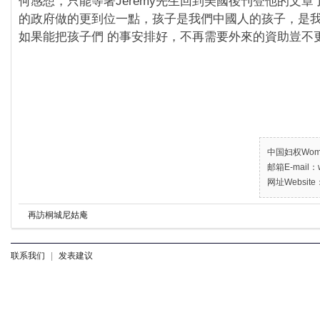
何感想，只能等著Jeremy先生回到美國後刊登他的文
的政府做的更到位一點，孩子是我們中國人的孩子，是
如果能把孩子們 的事安排好，不再需要外來的資助豈不
中国妇权Women’
邮箱E-mail：w
网址Website：
再訪桐城尼姑庵
联系我们
|
发表建议