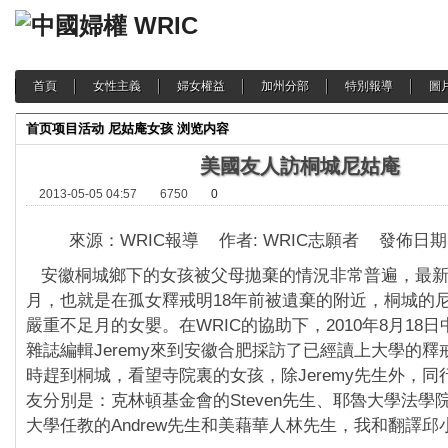
首頁
女性主義
婦女權益
加州分部
特別報導
圖
首页
项目活动
尼姑庵女孩
浏览内容
美國友人訪桐城尼姑庵
2013-05-05 04:57
6750
0
來源：WRIC報導 作者: WRIC志願者 發佈日期: 20
安徽桐城鄉下的女孩被父母拋棄的情況非常普遍，最新
月，也就是在孤女釋戒明18年前被遺棄的附近，桐城的
嚴重不足月的女嬰。在WRIC的協助下，2010年8月18
雜誌編輯Jeremy來到安徽合肥採訪了已經讀上大學的釋
時趕到桐城，看望寺院裏的女孩，除Jeremy先生外，
友分別是：克林頓基金會的Steven先生、耶魯大學法學
大學任教的Andrew先生和美藉華人林先生，我和翻譯