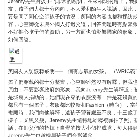
Jeremy先生對孩子們非常的親切，在來桐城的路上，我
友，孩子們大都十分內向，不太愛和陌生人說話，因此，J
要是問了問心空師孩子的情況，所問的內容也都和採訪
容，心空師從未與外國人打過交道，回答問題時有點緊
不好擔心孩子們的資助，另一方面也怕影響國家的形象
如何回答。
美國友人訪談釋戒明—–一個有志氣的女孩。 （WRIC義
孩子們穿戴的都十分整齊，心空師雖然沒有解釋，但我
原由：不要影響政府的形象。我向Jeremy先生解釋道
是城裏人捐助的，她們現在穿的衣服沒有一件是花錢買
都只有一個孩子，衣服都比較新和Fashion（時尚），
複願時，我們向他解釋，這孩子營養嚴重不良，十三歲
樣子，又黑又瘦。Jeremy先生還特地給釋複願拍了照。
話，在師父們的指揮下自覺的按大小個排成隊，每人得
Jeremy先生也趁機與孩子們合影留念。