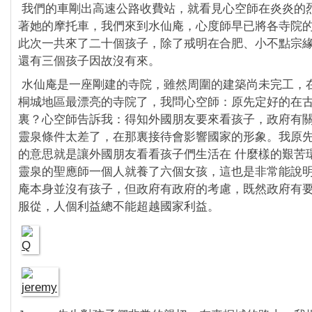
我們的車剛出高速公路收費站，就看見心空師在炎炎的
著她的摩托車，我們來到水仙庵，心度師早已將各寺院
此次一共來了二十個孩子，除了戒明在合肥、小不點宗
還有三個孩子因故沒有來。
水仙庵是一座剛建的寺院，雖然周圍的建築尚未完工，
桐城地區最漂亮的寺院了，我問心空師：原先定好的在
裏？心空師告訴我：得知外國朋友要來看孩子，政府有
靈泉條件太差了，在那裏接待會影響國家的形象。我原
的意思就是讓外國朋友看看孩子們生活在 什麼樣的艱苦
靈泉的聖應師一個人就養了六個女孩，這也是非常能說
庵本身並沒有孩子，但政府有政府的考慮，既然政府有要
服從，人個利益總不能超越國家利益。