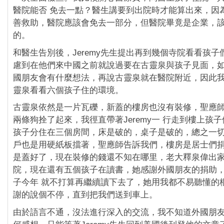
醫院能否 免去一點？醫生講要到出院時才能算出來，因
善救助，醫院應該會免去一部分，但醫院畢竟是企業，
的。
和醫生告別後，Jeremy先生提出再到幾個寺院看看孩
慮到在他們來中國之前就說過要在古靈泉與孩子見面，
國朋友會有什麼想法，再說古靈泉就在醫院附近，因此
靈泉看看六個孩子住的環境。
古靈泉依然是一片瓦礫，新蓋的樓房也沒有裝修，聖應
兩條狗拴了起來，我徑直帶著Jeremy一 行走到樓上孩
孩子分住在三個房間，床是破的，桌子是破的，總之一
戶也是用硬紙板擋著，聖應師告訴我們，樓房是居士們捐
是蓋好了，現在裝修的錢還不知在哪里，老大釋泉偉出
院，現在還有五個孩子在讀書，她感謝外國朋友的捐助
子今年 就不打算再繼續讀下去了，她用我都不易聽懂的
謝的說個不停，直到把我們送到車上。
由於語言不通，沒法進行深入的交流，我不知道外國朋