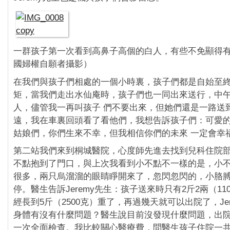
一群孩子第一次看到高鼻子高個的白人，有些不免顯得有
國婦權自願者攝影）
在我們與孩子們相處的一個小時裏，孩子們都是自始至
矩，當我們走出水仙庵時，孩子們也一同出來送行，中
人，儘管我一再叫孩子 們不要出來，但她們還是一路送
遠，我在車裏回頭看了看他們，我想告訴孩子們：可愛
姑娘們，你們生來不幸，但我相信你們的未來 一定會幸
第二站我們來到桐城醫院，心度師先進去找到兒科住院
不點抱到了門口，與上次我看到小不點不一樣的是，小
很多，兩只烏溜溜的眼睛睜開來了，忽閃忽閃的，小胳
停。醫生告訴Jeremy先生：孩子送來時只有2斤2兩（11
經長到5斤（2500克）重了，再過幾天就可以出院了，Jer
身體有沒有什麼問題？醫生說目前沒發現什麼問題，出
一次全面檢查。我比較關心醫療費，問醫生孩子住院一