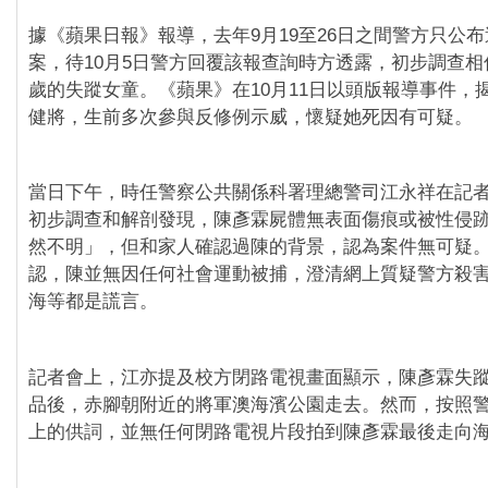
據《蘋果日報》報導，去年9月19至26日之間警方只公
案，待10月5日警方回覆該報查詢時方透露，初步調查相
歲的失蹤女童。《蘋果》在10月11日以頭版報導事件，
健將，生前多次參與反修例示威，懷疑她死因有可疑。
當日下午，時任警察公共關係科署理總警司江永祥在記
初步調查和解剖發現，陳彥霖屍體無表面傷痕或被性侵
然不明」，但和家人確認過陳的背景，認為案件無可疑
認，陳並無因任何社會運動被捕，澄清網上質疑警方殺
海等都是謊言。
記者會上，江亦提及校方閉路電視畫面顯示，陳彥霖失
品後，赤腳朝附近的將軍澳海濱公園走去。然而，按照
上的供詞，並無任何閉路電視片段拍到陳彥霖最後走向