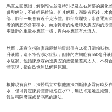
馬宣立回應指，解剖報告並沒特別提及左右肺部的腐化
參與解剖，不能輕易推論。但其解釋，溺斃者死後，水
部，肺部一般會有近千克液體。肺部腐爛後，水會逐漸
者的胸腔亦會有積水。而溺斃者的兩邊肺及胸腔內的液
兩邊肺的重量亦應該一樣，胃內亦應該有水流入。
然而，馬宣立指陳彥霖屍體的胃部僅有10毫升澱粉狀物、
升液體，這不符合溺水症狀；但陳的左胸腔有550毫升
水症狀。他指陳彥霖兩邊胸腔的液體量差異太大，不符
體表現，指自己也無法解釋原因。
根據現有資料，法醫馬宣立指他無法判斷陳彥霖何時及
水，僅可肯定陳屍體曾經泡在水中，無法肯定她是溺斃
報告稱陳彥霖或是溺斃的說法。