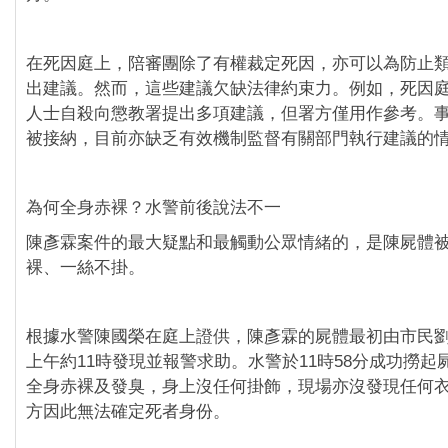
在死因庭上，陪審團除了有權裁定死因，亦可以為防止
出建議。然而，這些建議欠缺法律約束力。例如，死因
人士自殺向懲教署提出多項建議，但署方僅用作參考。
被接納，目前亦缺乏有效機制監督有關部門執行建議的
為何全身赤裸？水警前後說法不一
陳彥霖案件的最大疑點和最觸動公眾情緒的，是陳屍體
裸、一絲不掛。
根據水警陳國榮在庭上證供，陳彥霖的屍體最初由市民劉
上午約11時發現並報警求助。水警於11時58分成功撈起
全身赤裸及發臭，身上沒任何掛飾，現場亦沒發現任何
方因此無法確定死者身份。