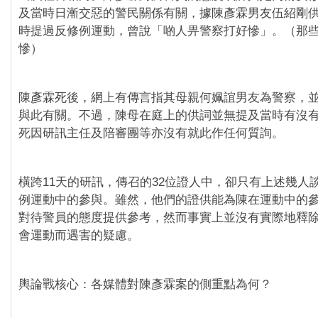
及當時日漸交惡的警民關係有關，據陳彥霖男友伍紹剛
時提過反修例運動，曾說「啲人畀警察打好慘」。（那
慘）
陳彥霖死後，網上有傳言指其母親何姵誼男友為警察，
與此有關。不過，陳母在庭上的供詞並無提及當時有沒
死因研訊主任及陪審團等亦沒有就此作任何質詢。
橫跨11天的研訊，傳召的32位證人中，卻只有上述幾人
例運動中的參與。雖然，他們的證供能為陳在運動中的
對待警員的態度提供參考，然而事實上並沒有實際地釋
會運動而遇害的疑慮。
輿論戰核心：各媒體對陳彥霖案的側重點為何？