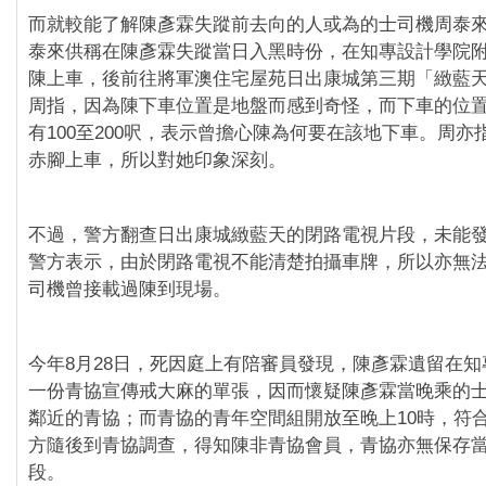
而就較能了解陳彥霖失蹤前去向的人或為的士司機周泰來
泰來供稱在陳彥霖失蹤當日入黑時份，在知專設計學院
陳上車，後前往將軍澳住宅屋苑日出康城第三期「緻藍
周指，因為陳下車位置是地盤而感到奇怪，而下車的位
有100至200呎，表示曾擔心陳為何要在該地下車。周亦
赤腳上車，所以對她印象深刻。
不過，警方翻查日出康城緻藍天的閉路電視片段，未能
警方表示，由於閉路電視不能清楚拍攝車牌，所以亦無
司機曾接載過陳到現場。
今年8月28日，死因庭上有陪審員發現，陳彥霖遺留在
一份青協宣傳戒大麻的單張，因而懷疑陳彥霖當晚乘的
鄰近的青協；而青協的青年空間組開放至晚上10時，符
方隨後到青協調查，得知陳非青協會員，青協亦無保存
段。