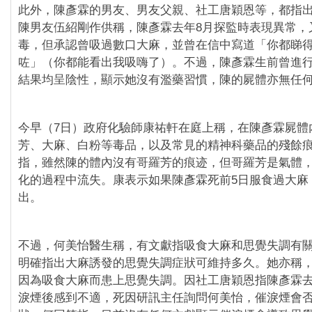
此外，陳彥霖的男友、男友父親、社工唐穎恩等，都指
陳男友伍紹剛作供稱，陳彥霖去年8月探監時表現異常，
毒，但承認曾吸過數口大麻，並曾在信中寫道「你都睇得出
咗」（你都能看出我吸嗨了）。不過，陳彥霖生前曾進
結果均呈陰性，顯示她沒有濫藥習慣，陳的屍體亦無任
今早（7日）政府化驗師康祐軒在庭上稱，在陳彥霖屍體
芳、大麻、白粉等毒品，以及常見的精神科藥品的殘餘
指，雖然陳的體內沒有哥羅芳的痕迹，但哥羅芳是氣體
化的過程中流失。康表示如果陳彥霖死前5日服食過大麻
出。
不過，何美怡醫生稱，有文獻指吸食大麻和思覺失調有
明確指出大麻誘發的思覺失調症狀可維持多久。她亦稱
因為吸食大麻而患上思覺失調。因社工唐穎恩指陳彥霖去
淚煙後感到不適，死因研訊主任詢問何美怡，催淚煙會