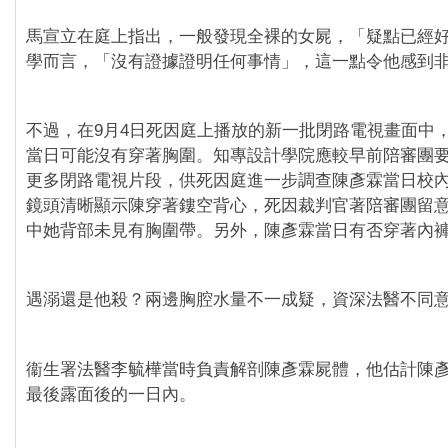
馬宣立在庭上指出，一般發現全裸的女屍，「疑點已經
學而言，「沒有證據證明任何事情」，這一點令他感到
不過，在9月4日死因庭上播放的新一批閉路電視畫面中
當日可能沒有穿著胸圍。知專設計學院應較早前陪審團
更多閉路電視片段，供死因庭進一步調查陳彥霖當日校
鏡頭清晰顯示陳穿著鏤空背心，死因裁判官著陪審團留
中她背部未見有胸圍帶。另外，陳彥霖當日有否穿著內
遇溺還是他殺？兩邊胸腔水量不一成疑，資深法醫不同
衞生署法醫李毓樺當時負責解剖陳彥霖屍體，他估計陳
最後露面後的一日內。