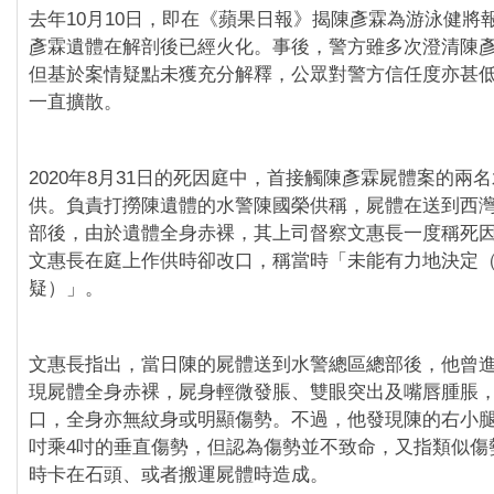
去年10月10日，即在《蘋果日報》揭陳彥霖為游泳健將
彥霖遺體在解剖後已經火化。事後，警方雖多次澄清陳
但基於案情疑點未獲充分解釋，公眾對警方信任度亦甚
一直擴散。
2020年8月31日的死因庭中，首接觸陳彥霖屍體案的兩
供。負責打撈陳遺體的水警陳國榮供稱，屍體在送到西
部後，由於遺體全身赤裸，其上司督察文惠長一度稱死
文惠長在庭上作供時卻改口，稱當時「未能有力地決定
疑）」。
文惠長指出，當日陳的屍體送到水警總區總部後，他曾
現屍體全身赤裸，屍身輕微發脹、雙眼突出及嘴唇腫脹
口，全身亦無紋身或明顯傷勢。不過，他發現陳的右小腿
吋乘4吋的垂直傷勢，但認為傷勢並不致命，又指類似傷
時卡在石頭、或者搬運屍體時造成。