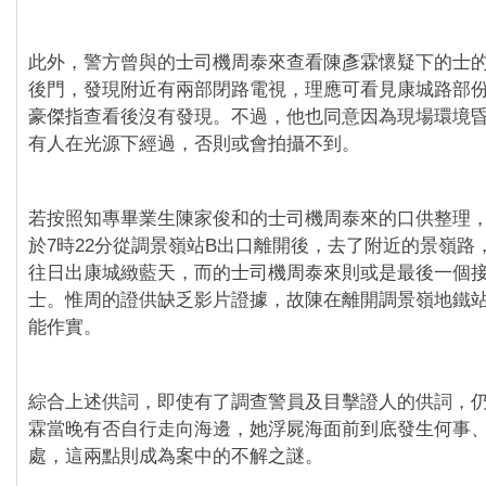
此外，警方曾與的士司機周泰來查看陳彥霖懷疑下的士
後門，發現附近有兩部閉路電視，理應可看見康城路部
豪傑指查看後沒有發現。不過，他也同意因為現場環境
有人在光源下經過，否則或會拍攝不到。
若按照知專畢業生陳家俊和的士司機周泰來的口供整理
於7時22分從調景嶺站B出口離開後，去了附近的景嶺路
往日出康城緻藍天，而的士司機周泰來則或是最後一個
士。惟周的證供缺乏影片證據，故陳在離開調景嶺地鐵
能作實。
綜合上述供詞，即使有了調查警員及目擊證人的供詞，
霖當晚有否自行走向海邊，她浮屍海面前到底發生何事
處，這兩點則成為案中的不解之謎。