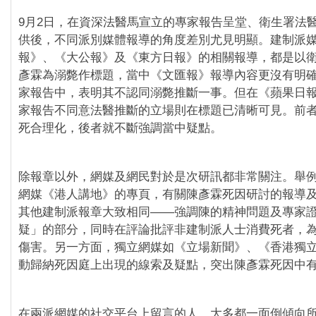
9月2日，在資深法醫馬宣立的專家報告呈堂、衛生署法
供後，不同派別媒體報導的角度差別尤見明顯。建制派
報》、《大公報》及《東方日報》的相關報導，都是以
彥霖為溺斃作標題，當中《文匯報》報導內容更沒有明
家報告中，表明其不認同溺斃推斷一事。但在《蘋果日
家報告不同意法醫推斷的立場則在標題已清晰可見。前
死合理化，後者就不斷強調當中疑點。
除報章以外，網媒及網民對於是次研訊都非常關注。舉
網媒《港人講地》的專頁，有關陳彥霖死因研討的報導
其他建制派報章大致相同——強調陳的精神問題及專家
疑」的部分，同時在評論批評非建制派人士消費死者，
傷害。另一方面，獨立網媒如《立場新聞》、《香港獨
動歸納死因庭上出現的線索及疑點，突出陳彥霖死因中
在兩派網媒的社交平台上留言的人，大多都一面倒傾向