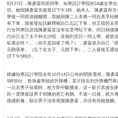
8月27日，陳彥霖同班同學、知專設計學院的18歲女學
供。她指陳彥霖失蹤當日下午1時，她本人、陳彥霖和另
學後一同搭港鐵離開，而她與陳二人本應一同在美孚站
有下車，隨後發短訊解釋稱自己忘記下車，但又指想去
行女同學訊息指陳彥霖並沒有在荃灣站下車。同日稍後
代自己去了太子和尖沙咀，並相約翌日一同上學。趙曾
咗屋企咩？」（你不是回家了嗎？），彥霖表示自己「
元朗落車」（忘了在太子、元朗下車）。二人最後互通短
日下午5時許。
根據知專設計學院去年10月14日公布的閉路電視，陳彥
5時50分，曾身處學校的升降機，當片段去到升降機門
一白衣男子站着時，校方即中斷播放。這一影片其後在
民一度懷疑該男子和陳的死亡有關。不過一日後，校方
後續影像，顯示男子沒有尾隨陳彥霖，亦沒有與她接觸