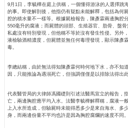
9月1日，李毓樺在庭上供稱，一個懂得游泳的人選擇跳
的事。即使解剖後，他指仍有疑點未能解釋，包括為何
腔的積水量不一樣等。根據屍檢報告，陳彥霖兩邊胸腔分
550毫升的腐液；而屍體的頭部、生殖器官、肋骨、盤
私處沒有特別發現，但他稱不等於沒有發生性侵。另外
液檢驗酒精濃度，但屍體並無任何毒理發現，顯示陳彥
毒。
李總結稱，由於無法得知陳彥霖何時何地下水，亦不知
因，只能推論為遇溺死亡，但強調僅僅是以排除法得出
代表醫管局的大律師馮國礎則引述法醫馬宣立的報告，
亡，兩邊胸腔應平均入水。法醫李毓樺解釋稱，腐液一
上入水所造成，但驗屍時未能得悉多少是來自海水、多
身，而兩邊份量不平均也許是因為胸腔腐爛的速度不同