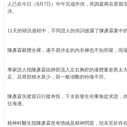
人已在今日（9月7日）中午完成作供，死因庭將在星期五
決。
11天的研訊過程中，不同證人的供詞披露了陳彥霖案中的
陳彥霖屍體全裸，連不易沖走的內衣褲也不知所蹤，現
專家證人指陳彥霖由肺部流入左右胸腔的液體量差異太
足、且胃部積水甚少，與一般溺斃的特徵不符。
陳彥霖失蹤當日行蹤奇怪，下水前發生何事無從求證，
往海邊。
精神科醫生指陳彥霖患有情緒及精神問題，但未至於存