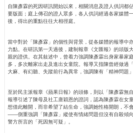
自陳彥霖的死因研訊開始以來，相關消息及證人供詞都
要版面；庭上傳召的證人眾多，各人供詞經過各家媒體
後，得出的重點往往大相徑庭。
當中對於「陳彥霖」的個性與背景，從各媒體的報導中
力點。在研訊第一天過後，建制報章《文匯報》的頭版
親的證供。在其敍述中，曾着力強調陳彥霖出身家暴家
多，多次離家出走及進出女童院。報導又指陳曾經做過
大麻、有幻聽、失蹤前行為異常，強調陳有「精神問題
至於民主派報章《蘋果日報》的頭條，則以「陳彥霖無
報導引述了陳母及社工唐穎恩的證詞，認為陳彥霖在女
想借此離開，而非希望了結生命，強調她性格開朗，不
——側重強調「陳彥霖」縱使有情緒問題但沒有自殺傾
警方所言的「死因無可疑」。