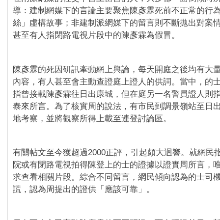
導：建制網媒下的言論主要聚焦陳彥霖死前不正常的行
絲」虛構故事；非建制派網媒下的留言則不斷拋出對案
甚至有人指閉路電視片段中的陳彥霖為假冒。
陳彥霖的死因研訊牽動網上輿論，每天開庭之後均有大
內容，有人甚至會主動查證庭上證人的供詞。當中，的
指曾接載陳彥霖往日出康城，但在庭另一名警員證人則
泰來所言。為了核實周的說法，有市民到調景嶺站至日
地考察，並將觀察所得上載至連登討論區。
有關帖文至今獲超過2000正評，引起頗大迴響。就網民
院或有閉路電視拍得陳登上的士的證據以證實周所言，
求查看相關片段。綜合不同留言，網民傾向認為的士司
謊，認為周提出的證供「應該可靠」。