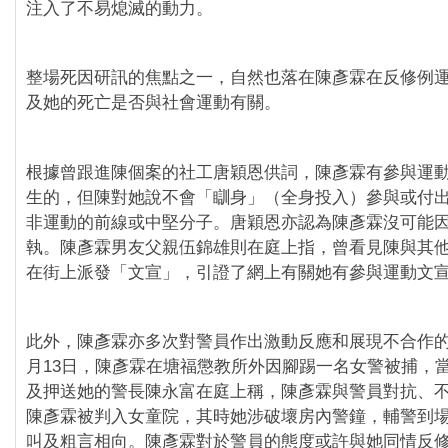
注入了不易熄滅的動力。
整場死因研訊的焦點之一，自然也落在陳彥霖在反修例
及她的死亡是否與社會運動有關。
根據曾跟進陳個案的社工唐穎恩供詞，陳彥霖有參與運
生的，但陳對她說不會「瞓身」（全身投入）參與或付
非運動的前線或中堅分子。唐穎恩亦認為陳彥霖沒可能
執。陳彥霖男友父親伍錦雄則在庭上指，曾看見陳與其
在街上派發「文宣」，引證了網上有關她有參與運動文
此外，陳彥霖亦多次對警員作出激動反應和展現不合作的態
月13日，陳彥霖在塘福懲教所外因腳踢一名女警被捕，
及押送她的警長陳永富在庭上稱，陳彥霖與警員對抗、
陳彥霖被判入女童院，其時她涉破壞房內警鐘，輔警到
叫及粗言相向。陳彥霖對於警員的態度或許與她同情反