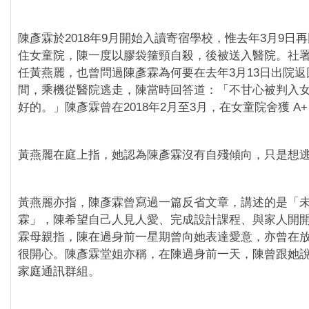
陳彥霖於2018年9月開始入讀寄宿學校，惟去年3月9日
住女童院，陳一度以膠袋箍頸自殺，後被送入醫院。社
任黃燕麗，也曾問過陳彥霖為何要在去年3月13日出院
間，乘機從醫院逃走，陳當時回答道：「不甘心被判入
好的。」陳彥霖曾在2018年2月至3月，在女童院舍獲 A
黃燕麗在庭上指，她認為陳彥霖沒有自殘傾向，只是想
黃燕麗亦指，陳彥霖曾寫過一篇反省文章，講述的是「
霖」，陳希望自己人見人愛、完成設計課程、與家人開
霖母親指，陳在過身前一星期曾向她表達愛意，亦曾在
很開心。陳彥霖堂姐亦稱，在陳過身前一天，陳曾跟她
家庭通訊群組。