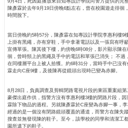
9月4日，死因庭播放來自知專設計學院向警方提供的完
陳彥霖於去年9月19日傍晚6點左右，曾在校園遊走徘徊
時間脫下。
當日傍晚約5時57分，陳彥霖在知專設計學院李惠利樓9
上掛有黑繩，亦有穿鞋，手中拿著電話以及一張寫有呼
宣傳單張。陳其後下樓，約傍晚6時08分，影片顯示陳在
徊，曾時頸上的黑繩及手中的電話和單張已消失； 不過
在同樓層平台上被人拾獲。約6時31分，當時手中已沒
霖走向C座9樓，及後陳再從鏡頭出現時已變為赤腳。
8月28日，負責調查及剪輯閉路電視片段的東區重案組
豪傑出庭作供，指警方沒有李惠利樓3樓的閉路片段，因
霖除下物品的過程。另就陳彥霖於C座變為赤腳一事，李
經過的是一個沒有閉路鏡頭覆蓋的通道，而警方在陳失
搜查並無發現陳的鞋子。至今，該學校的同學和清潔工
園所遺下的鞋子。