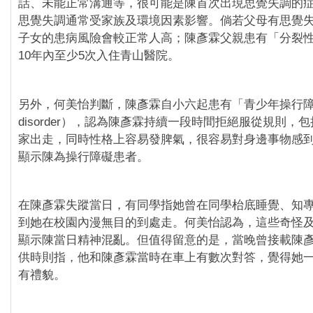
話、未能正常溝通等，很可能是陳首次出現思覺失調的
思覺失調通常受家族及環境因素影響。倘若父母有思覺
子女的患病風險會較正常人高；陳彥霖父親患有「分裂
10年內至少5次入住青山醫院。
另外，何美怡判斷，陳彥霖自小六起患有「青少年操行障礙」
disorder），認為陳彥霖持續一段時間拒絕服從規則，
家出走，同時性格上容易發脾氣，很容易對身邊事物感
顯示陳為操行障礙患者。
在陳彥霖失蹤當日，有同學指她曾在同學枱底睡覺、知
到她在校園內漫無目的到處走。何美怡認為，這些奇怪
顯示陳當日精神混亂。但值得留意的是，當晚曾接載陳
供時則指，他和陳彥霖當時在車上有數次對答，覺得她
有禮貌。