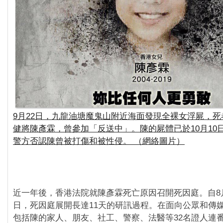
9月22日，九龍油塘魔鬼山附近海面發現全裸女浮屍，死
健將陳彥霖，曾參加「反送中」。陳的屍體已於10月10
警方否認陳曾被打傷和被性侵。 （網絡圖片）
近一年後，香港法院就陳彥霖死亡原因召開死因庭。自8月
日，死因庭展開長達11天的研訊過程。在面向公眾和傳
包括陳的家人、朋友、社工、警察、法醫等32名證人連