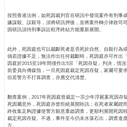
按照香港法例，如死因裁判官在研訊中發現案件有刑事
嫌謀殺、誤殺等，須將研訊押後，並將案件轉介律政司
因研訊須待刑事訴訟程序終結方能重新展開。
此外，死因庭也可以裁斷死者是否死於自然、自殺行為
倘若證據不足，無法作出任何裁斷時，死因庭亦可作出
因庭於2015至19年間僅作出5宗「死因存疑」判決，情
前委員向傳媒指，一旦死因庭裁定死因存疑，家屬可要
但若警方不打算調查，亦應交代清楚。
翻查案例，2017年死因庭曾裁定一宗少年浮屍案死因存
死因屬意外，死因庭亦曾拒絕展開聆訊；在死者家屬鍥
終收集足夠證據使警方願意重啟調查，更順利展開死因
裁定死因存疑。不過，事件至今仍未水落石出，調查進
方。