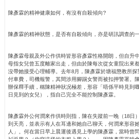
陳彥霖的精神健康如何，有沒有自殺傾向?
陳彥霖的精神狀態，是否有自殺傾向，亦是研訊調查的
陳彥霖母親及外公作供時皆形容彥霖性格開朗，但自升
母指女兒曾五度離家出走，但由於陳每次從女童院出來
沒帶她接受心理輔導。去年8月，陳彥霖於塘福懲教所探
付車費，司機報警，其間涉用腳踢女警而被扣押警署。
辦保釋手續，稱陳精神狀况極差，形容「唔係平時見到
日見到的女兒），指自己完全不能控制陳彥霖。
陳彥霖外公何潤來作供時則指，陳在失蹤前一晚（18日
到天亮，並表示有人在耳邊和她自己聊天，何潤來形容
人」。何在當日早上晨運後遇見上學的陳彥霖，當時曾