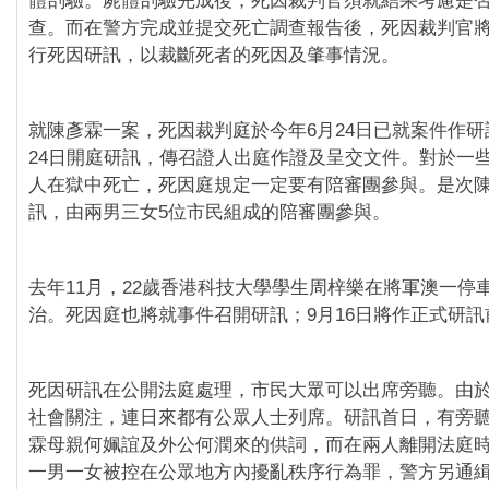
體剖驗。屍體剖驗完成後，死因裁判官須就結果考慮是
查。而在警方完成並提交死亡調查報告後，死因裁判官
行死因研訊，以裁斷死者的死因及肇事情況。
就陳彥霖一案，死因裁判庭於今年6月24日已就案件作研
24日開庭研訊，傳召證人出庭作證及呈交文件。對於一
人在獄中死亡，死因庭規定一定要有陪審團參與。是次
訊，由兩男三女5位市民組成的陪審團參與。
去年11月，22歲香港科技大學學生周梓樂在將軍澳一停
治。死因庭也將就事件召開研訊；9月16日將作正式研訊
死因研訊在公開法庭處理，市民大眾可以出席旁聽。由
社會關注，連日來都有公眾人士列席。研訊首日，有旁
霖母親何姵誼及外公何潤來的供詞，而在兩人離開法庭
一男一女被控在公眾地方內擾亂秩序行為罪，警方另通緝