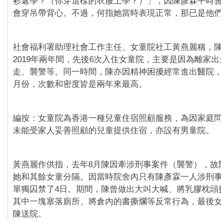
衫返學？（你穿這樣的衣服上學？）」，因陳彥霖平時會
會穿吊帶背心。不過，何指她當時表現正常，那已是他
社會福利署助理社會工作主任、女童院社工黃燕麗稱，陳彥
2019年兩年間，先後6次入住女童院，主要是因為離家
走、襲警等。同一時間，陳亦因精神困擾經常進出醫院，
月份，次數和密度皆是兩年來最高。
編按：女童院為香港一種兒童住宿照顧服務，為因家庭
未能受家人妥善照顧的兒童提供住宿，亦設有男童院。
黃燕麗作供指，去年8月陳因牽涉刑事案件（襲警），故
她和其餘女童分隔。因當時院舍內只有陳彥霖一人涉刑
單獨囚禁了4日。期間，陳曾做出大叫大喊、將乳膠枕頭
其中一塊塞落廁所、將倉內的書撕爛等反常行為，最後
陳送院。