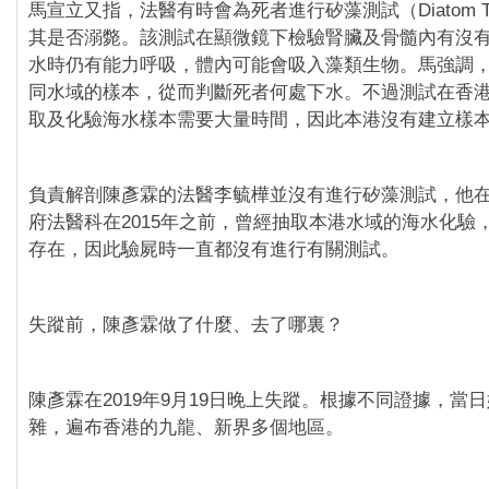
馬宣立又指，法醫有時會為死者進行矽藻測試（Diatom T
其是否溺斃。該測試在顯微鏡下檢驗腎臟及骨髓內有沒
水時仍有能力呼吸，體內可能會吸入藻類生物。馬強調
同水域的樣本，從而判斷死者何處下水。不過測試在香
取及化驗海水樣本需要大量時間，因此本港沒有建立樣
負責解剖陳彥霖的法醫李毓樺並沒有進行矽藻測試，他
府法醫科在2015年之前，曾經抽取本港水域的海水化驗
存在，因此驗屍時一直都沒有進行有關測試。
失蹤前，陳彥霖做了什麼、去了哪裏？
陳彥霖在2019年9月19日晚上失蹤。根據不同證據，當
雜，遍布香港的九龍、新界多個地區。