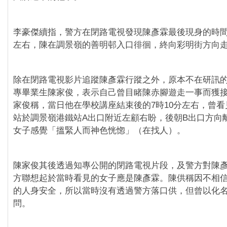
李豪傑續指，警方在閉路電視發現陳彥霖最後現身的時間
左右，陳在調景嶺的善明邨入口徘徊，終向彩明街方向
除在閉路電視影片追蹤陳彥霖行蹤之外，原本不在研訊
專畢業生陳家俊，表示自己曾目睹陳赤腳遊走一事而獲
家俊稱，當日他在學校講座結束後的7時10分左右，曾
站於調景嶺港鐵站A出口附近左顧右盼，後朝B出口方向
女子感覺「搵緊人而神色恍惚」（在找人）。
陳家俊其後透過知專公開的閉路電視片段，及警方對陳
方聯想起於當時看見的女子應是陳彥霖。陳供稱因不相
的人身安全，所以當時沒有透過警方落口供，但曾以化
問。