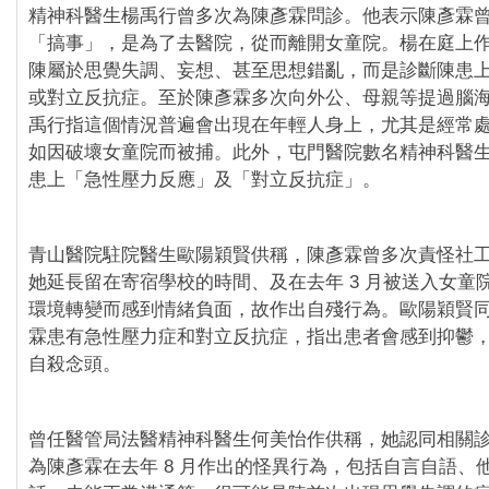
精神科醫生楊禹行曾多次為陳彥霖問診。他表示陳彥霖
「搞事」，是為了去醫院，從而離開女童院。楊在庭上
陳屬於思覺失調、妄想、甚至思想錯亂，而是診斷陳患
或對立反抗症。至於陳彥霖多次向外公、母親等提過腦
禹行指這個情況普遍會出現在年輕人身上，尤其是經常
如因破壞女童院而被捕。此外，屯門醫院數名精神科醫
患上「急性壓力反應」及「對立反抗症」。
青山醫院駐院醫生歐陽穎賢供稱，陳彥霖曾多次責怪社
她延長留在寄宿學校的時間、及在去年 3 月被送入女童
環境轉變而感到情緒負面，故作出自殘行為。歐陽穎賢
霖患有急性壓力症和對立反抗症，指出患者會感到抑鬱
自殺念頭。
曾任醫管局法醫精神科醫生何美怡作供稱，她認同相關
為陳彥霖在去年 8 月作出的怪異行為，包括自言自語、