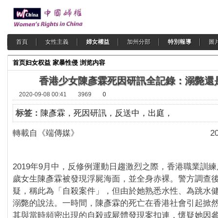
首頁
女性主義
婦女權益
加州分部
特別報導
圖
首页
妇女权益
家暴性侵
浏览内容
香港少女陳彥霖死因研訊全記錄：溺斃還
2020-09-08 00:41
3969
0
标签：
陳彥霖，死因研訊，反送中，出庭，
轉載自《端傳媒》 2020年
2019年9月中，反修例運動日趨激烈之際，香港職業訓練
歲女生陳彥霖被發現浮屍海面，並全身赤裸。警方調查
疑，稱此為「自殺案件」，但由於她熟悉水性、為跳水
溺斃的說法。一時間，陳彥霖的死亡在香港社會引起掀
其與當時頻密出現的自殺或屍體發現案扣連，懷疑她因