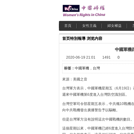
首頁
女性主義
婦女權益
首页
特別報導
浏览内容
中國軍機
2020-06-19 21:01
1491
0
标签：
中國軍機
，
台灣
來源：美國之音
台灣軍方表示，中國軍機星期五（6月19日
週來中國軍機第6度進入台灣防空識別區。
台灣空軍司令部星期五表示，中共殲10戰機
向中共戰機發出廣播警告予以驅離。
但是台灣軍方沒有說明這次中國戰機的數目。
這個星期以來，中國軍機已經6度進入台灣防