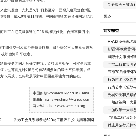
展示中國防衛其主權的決心。
新春聚会不被政府
來密集擾台，尤其是6月9日起至今，已經六度飛進台灣防
更多
用偵察機，殲-10和殲11戰機。中國軍機頻繁在台海的活動給
婦女權益
且正在把美國製造的F-16 戰機現代化。台灣軍機例行在
RFA访谈张菁/
引來中國外交部和國台辦連番抨擊。國台辦發言人朱鳳蓮曾怒
新疆“再教育营”
，破壞台海和平穩定。”
國際婦女節 婦權
穎佑接受美國之音採訪時說，背後因素很多，可能是共軍
開放二孩政策 能
權，也可能是針對8月份有25國參加的環太平洋軍演，或
云南70后母亲怀
方下馬威，也藉此展示對中國國產軍機實力的信心。
行为艺术《驱除
行为艺术《驱除
中国妇权Women’s Rights in China
光剥夺失职父母
邮箱E-mail：wrichina@yahoo.com
一胎政策的十大罪
网址Website：www.wrchina.org
一胎政策十大罪
“單獨二胎”政策
美眾院共和黨公佈首份新冠病毒調查報告 詳述中共隱匿疫情
香港工會及學界發起620罷工罷課公投 抗議港版國安法
计生局強行关押5