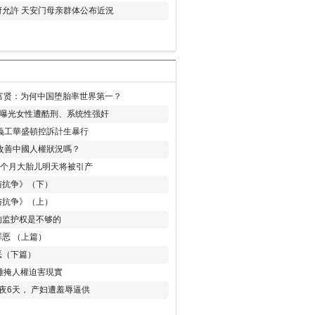
允許 天安门母亲群体公布近況
易富贤：为何中国堕胎率世界第一？
再曝光女性遭酷刑、系统性强奸
義工華盛頓控訴計生暴行
改善中國人權狀況嗎？
8个月大胎儿明天将被引产
与抗争》（下）
与抗争》（上）
的监护权是不够的
恶 （上篇）
恶（下篇）
 難掩人權迫害現實
夜6天， 产妇遭羞辱逼供