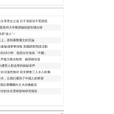
分享育女之道 日子清貧但不受誘惑
年 原贵州大学教授杨绍政刑满出狱
府“放人“！
至上」原則看鄭麗文的言論
收集敏感軍事情報 英國調查間諜活動
扣18小時 指其出生地為「中國」
) 声援王晓光牧师、杨荣丽传道
为遭受人权迫害的姐妹发声
度自治蕩然無存 前支聯會三人令人欽佩
中共，让我们看到了中国人的希望
劉霞赴愛爾蘭向丈夫頭像獻花
策对妇女生育权影响研究报告