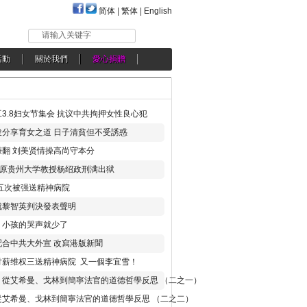
简体
|
繁体
|
English
请输入关键字
活動
關於我們
愛心捐贈
3.8妇女节集会 抗议中共拘押女性良心犯
分享育女之道 日子清貧但不受誘惑
翻 刘美贤情操高尚守本分
年 原贵州大学教授杨绍政刑满出狱
五次被强送精神病院
就黎智英判決發表聲明
，小孩的哭声就少了
合中共大外宣 改寫港版新聞
讨薪维权三送精神病院 又一個李宜雪！
：從艾希曼、戈林到簡寧法官的道德哲學反思 （二之一）
從艾希曼、戈林到簡寧法官的道德哲學反思 （二之二）