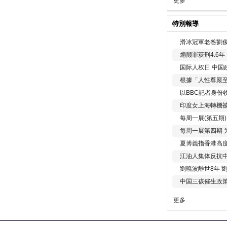
更多
特別報導
滑冰冠軍老爸劉俊
煽颠罪获刑4.6
国际人权日 中国政
根據「人性尊嚴
以BBC記者身份
印度女上海轉機被
每周一展(第五期
每周一展第四期 
夏博義指香港高
江油人集体反抗
劉曉波離世8年 
中国三孩催生政
更多