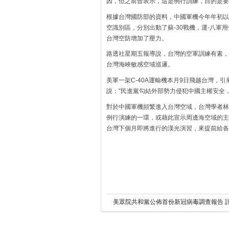
因，但之前曾表示，這是例行訓練，目的是要
根據台灣國防部的資料，中國軍機今年年初以
空識別區，分別出動了蘇-30戰機，運-八軍
台灣空防增加了壓力。
路透社星期五報導說，台灣的空軍訓練有素，而
台灣海峽敏感空域巡邏。
美軍一架C-40A運輸機本月9日飛越台灣，
說：“民進黨勾結外部勢力侵犯中國主權安全
對於中國軍機頻繁進入台灣空域，台灣學者林
例行演練的一環，或藉此宣示周邊海空域的主
台灣下個月即將進行的漢光演習，來提前給各