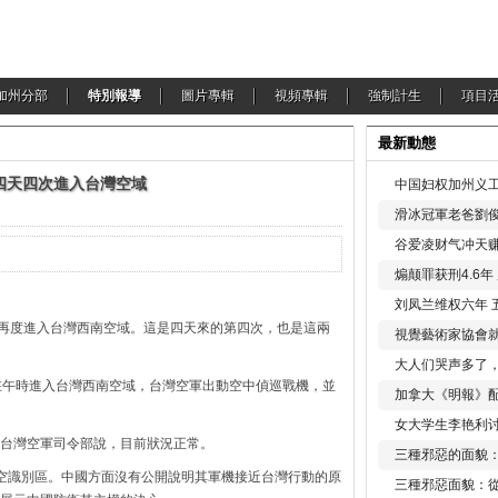
加州分部
特別報導
圖片專輯
視頻專輯
強制計生
項目
最新動態
四天四次進入台灣空域
中国妇权加州义工
滑冰冠軍老爸劉俊
谷爱凌财气冲天赚
煽颠罪获刑4.6
刘凤兰维权六年 
）再度進入台灣西南空域。這是四天來的第四次，也是這兩
視覺藝術家協會
大人们哭声多了
在午時進入台灣西南空域，台灣空軍出動空中偵巡戰機，並
加拿大《明報》配
女大学生李艳利
台灣空軍司令部說，目前狀況正常。
三種邪惡的面貌
空識別區。中國方面沒有公開說明其軍機接近台灣行動的原
三種邪惡面貌：