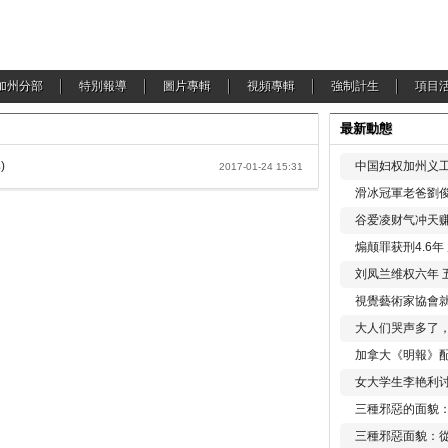
加州分部
特別報導
圖片專輯
視頻專輯
強制計生
項目
最新動態
)
中国妇权加州义工
2017-01-24 15:31
滑冰冠軍老爸劉俊
谷爱凌财气冲天赚
煽颠罪获刑4.6
刘凤兰维权六年 
視覺藝術家協會
大人们哭声多了
加拿大《明報》配
女大学生李艳利
三種邪惡的面貌
三種邪惡面貌：