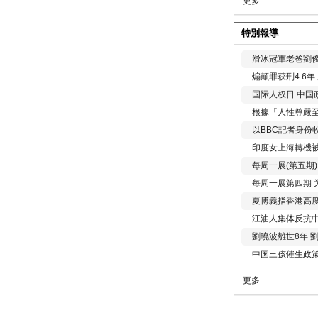
更多
特別報導
滑冰冠軍老爸劉俊
煽颠罪获刑4.6
国际人权日 中国政
根據「人性尊嚴
以BBC記者身份
印度女上海轉機被
每周一展(第五期
每周一展第四期 
夏博義指香港高
江油人集体反抗
劉曉波離世8年 
中国三孩催生政
更多