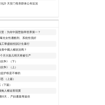
允許 天安门母亲群体公布近況
易富贤：为何中国堕胎率世界第一？
再曝光女性遭酷刑、系统性强奸
義工華盛頓控訴計生暴行
改善中國人權狀況嗎？
8个月大胎儿明天将被引产
与抗争》（下）
与抗争》（上）
的监护权是不够的
恶 （上篇）
恶（下篇）
 難掩人權迫害現實
夜6天， 产妇遭羞辱逼供