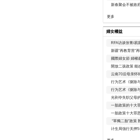
新春聚会不被政府
更多
婦女權益
RFA访谈张菁/
新疆“再教育营”
國際婦女節 婦權
開放二孩政策 能
云南70后母亲怀
行为艺术《驱除
行为艺术《驱除
光剥夺失职父母
一胎政策的十大罪
一胎政策十大罪
“單獨二胎”政策
计生局強行关押5