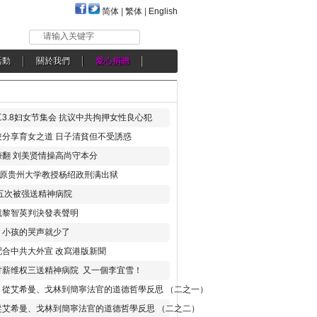
简体
|
繁体
|
English
请输入关键字
活動
關於我們
愛心捐贈
3.8妇女节集会 抗议中共拘押女性良心犯
分享育女之道 日子清貧但不受誘惑
翻 刘美贤情操高尚守本分
年 原贵州大学教授杨绍政刑满出狱
五次被强送精神病院
就黎智英判決發表聲明
，小孩的哭声就少了
合中共大外宣 改寫港版新聞
讨薪维权三送精神病院 又一個李宜雪！
：從艾希曼、戈林到簡寧法官的道德哲學反思 （二之一）
從艾希曼、戈林到簡寧法官的道德哲學反思 （二之二）