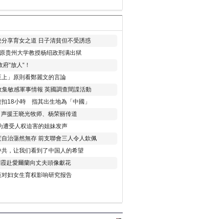
分享育女之道 日子清貧但不受誘惑
年 原贵州大学教授杨绍政刑满出狱
府“放人“！
至上」原則看鄭麗文的言論
收集敏感軍事情報 英國調查間諜活動
扣18小時 指其出生地為「中國」
) 声援王晓光牧师、杨荣丽传道
为遭受人权迫害的姐妹发声
度自治蕩然無存 前支聯會三人令人欽佩
中共，让我们看到了中国人的希望
劉霞赴愛爾蘭向丈夫頭像獻花
策对妇女生育权影响研究报告