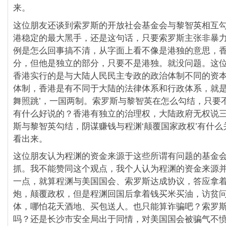
来。
这位朋友还谈到索罗斯的开放社会基金会与黎智英相互
港稳定的最大黑手，还是这句话，只要索罗斯主张非暴
例是怎么回事搞不清，从字面上看不像是港独的意思，
分，但他是独立的部分，只要不是港独。就没问题。这
香港实行的是与大陆人民民主专政的政治体制不同的资
体制，香港是有不同于大陆的法律体系和行政体系，就是
舞照跳’，一国两制。索罗斯与黎智英在怎么勾结，只要
有什么好说的？香港有独立的治理权，大陆政府无权说
斯与黎智英勾结，阴谋赚钱与程渊‘颠覆国家政权’有什么
看出来。
这位朋友认为程渊的资金来源于这些所谓有问题的基金
抓。我不能赞同这个观点，我个人认为程渊的资金来源
一点，就算程渊与美国国会、索罗斯达成协议，答应拿
炮，颠覆政权，但是程渊回国后拿着钱买米买油，访贫
体，哪怕花天酒地、买包送人。也只能算诈骗吧？索罗
吗？还是长沙市安全局出于同情，对美国国会被骗气不