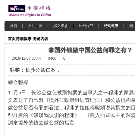
首頁
女性主義
婦女權益
加州分部
特別報導
圖
首页
特別報導
浏览内容
拿国外钱做中国公益何罪之有？
2019-11-07 07:44
3466
0
标签：
长沙公益仨案，
綜合報導
11月5日，长沙公益仨被刑拘案的当事人之一程渊的家
文表达了自己对《境外非政府组织管理法》和公益机构
做公益是否有罪的看法，程渊的姐姐程晓娟说其撰文的
些群发的《谈谈我认识的程渊》、《跌入西式民主的深
渊拿境外的钱去做公益的指责。