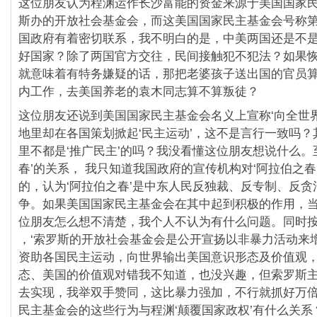
这位朋友认为程渊运作长沙富能的资金来源于美国国家
斯办的开放社会基金会，而这美国国家民主基金会号称第
国政府有着密切联系，我不明白的是，中美两国还是不
好国家？除了两国官方交往，民间接触犯不犯法？如果
就意味着有特务嫌疑的话，那把老婆孩子送出国的官员
内工作，去美国养老的袁木同志算不算叛徒？
这位朋友还说到美国国家民主基金会名义上宣称‘向全世界
地里却在各国策划掀起‘民主运动’，这不是言行一致吗？
里不都是‘推广民主’的吗？我没看懂这位朋友想说什么。
春’的关系， 我只知道我国政府的宣传机构对‘阿拉伯之春
的，认为‘阿拉伯之春’是中东人民反独裁、反专制、反贪
争。如果美国国家民主基金会在其中起到积极的作用，
位朋友怎么想不清楚，我个人不认为有什么问题。同时
，‘索罗斯的开放社会基金会是公开宣扬以非暴力活动来
资助各国民主运动，向世界输出美国意识形态及价值观，
态、美国的价值观对错我不知道，也没兴趣，但索罗斯
去实现，我举双手赞同，这比暴力强加，不行就抓好万
民主基金会的这些行为与程渊‘颠覆国家政权’有什么关系