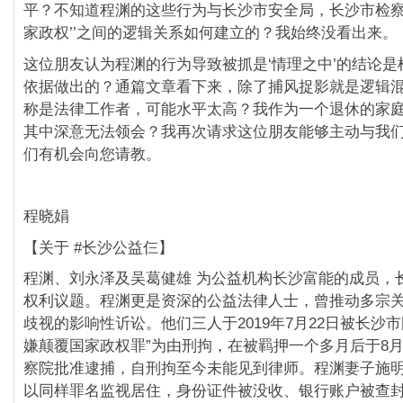
平？不知道程渊的这些行为与长沙市安全局，长沙市检察
家政权’’之间的逻辑关系如何建立的？我始终没看出来。
这位朋友认为程渊的行为导致被抓是‘情理之中’的结论是
依据做出的？通篇文章看下来，除了捕风捉影就是逻辑
称是法律工作者，可能水平太高？我作为一个退休的家
其中深意无法领会？我再次请求这位朋友能够主动与我
们有机会向您请教。
程晓娟
【关于 #长沙公益仨】
程渊、刘永泽及吴葛健雄 为公益机构长沙富能的成员，
权利议题。程渊更是资深的公益法律人士，曾推动多宗
歧视的影响性䜣讼。他们三人于2019年7月22日被长沙
嫌颠覆国家政权罪”为由刑拘，在被羁押一个多月后于8月
察院批准逮捕，自刑拘至今未能见到律师。程渊妻子施
以同样罪名监视居住，身份证件被没收、银行账户被查