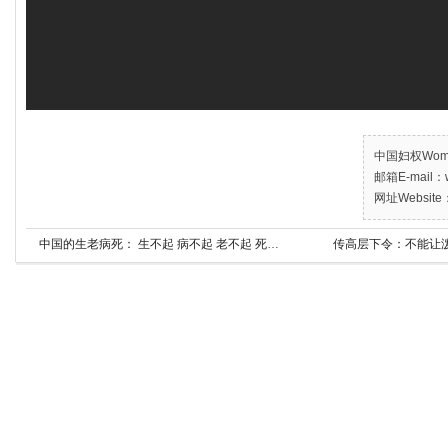
中国妇权Women’
邮箱E-mail：w
网址Website：
中国的生老病死： 生不起 病不起 老不起 死得起？（下）
传高层下令：不能让