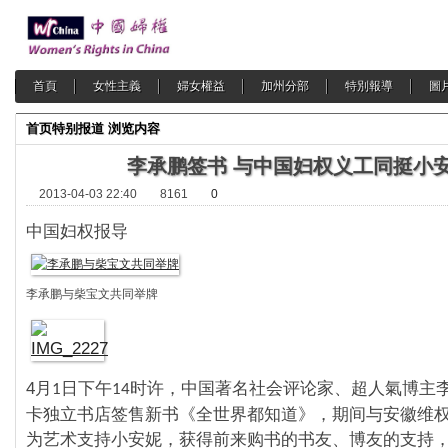
首頁
女性主義
婦女權益
加州分部
特別報導
圖
首页
特别报道
浏览内容
李承鹏签书 与中国妇权义工同挺小
2013-04-03 22:40
8161
0
中国妇权报导
李承鹏与柴宝文共同举牌
4
月
日下午
时许，中国著名社会评论家、超人氣博主
1
14
卡独立书店签售新书《全世界都知道》，期间与安徽维
为艺术支持小安妮，获得前来购书的书友、博友的支持