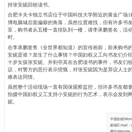
持张安妮回校读书。
合肥卡夫卡独立书店位于中国科技大学附近的黄金广场
1
博电脑城后面偏僻的角落，虽然位置难找，但有许多书
至，购书者从五楼一直排队到一楼，请李承鹏签名，活
时。
在李承鹏签售《全世界都知道》的宣传画前，前来购书
安妮是谁？发生了什么事情？中国妇权义工向书友们介
十岁女孩张安妮、并剥夺其在合肥读书的事件，书友们
议，对警方的恶行表示愤慨，对张安妮因为是异议人士
难表达同情。
虽然整个活动现场一直有国保观察监控，但许多书友都
拍摄中国妇权义工支持小安妮的行为艺术，表示会发到
妮。
中国妇权Women’
邮箱E-mail：w
网址Website：