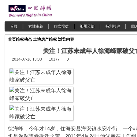
首頁
女性主義
婦女權益
加州分部
特別報導
圖
首页
维权动态
土地房产维权
浏览内容
关注！江苏未成年人徐海峰家破父
2014-07-16 13:03
10177
0
徐海峰，今年才14岁，住海安县海安镇永安小街，一个
也是深深遭受拆迁之苦。2011年4月24日他父亲在工作