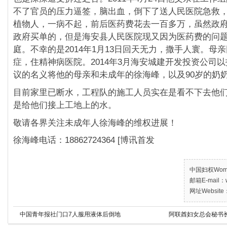
不了官员的压力逼签，脑出血，倒下了送人民医院急救
植物人，一病不起，前后医药费花去一百多万，虽然政
政府买单的，但是海安县人民医院现又因为医药费的问
庭。不幸的是2014年1月13日回天无力，撒手人寰。母
症，住精神病医院。2014年3月海安城建开发投资公司
议的名义将他的母亲和未成年的徐海峰，以及90岁的奶
目前家里已断水，工程队的施工人员实在是看不下去他
是给他们接上工地上的水。
敬请各界关注未成年人徐海峰的维权进展！
徐海峰电话：18862724364 [博讯首发
中国妇权Women’
邮箱E-mail：w
网址Website：
中国青年报社门口7人服用液体后倒地
阿联酋妇女总会秘书