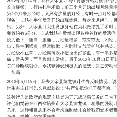
2012年4月10日，我在大余县计划生育服务站处被行结
贫血症状），行结扎手术后，前三个月开始出现月经量
第4个月来月经时，又只有少量的月经，有时一点月经都
现象），结扎半年后又开始出现倒经。每次来月经时，
出。另外，大余县计划生育服务站在为我做结扎手术时
卵管约有6公分。自从我结扎后就出现各种各样的后遗症
疫力低下，腰痛，腹痛，月经量增多，或有或无，闭经
出，慢性咽喉炎，经常咳嗽，右肺叶支气管扩张并感染
月经极不正常，月经期每次小便拉出好多血，有一半多
痛，舌头硬，而且腹部非常痛。后于2012年10月11日
院门诊断续就诊。令我精神受到极大的摧残，失去劳动能
上加霜。
2013年5月15日，我去大余县黄龙镇计生办反映情况，
计生办主任肖先长竟威胁说：“共产党把你埋了都有余。
这种行为是政府的规定？还是为了完成所谓任务的口号
许他们觉得在江西省赣州市大余县黄龙镇，粗暴的强制
关系，这种粗暴从来不会考虑强制结扎会给我们受术者
身体、精神上的双重伤害。