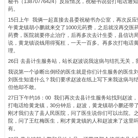
秘书（13870776424）反应情况，祝秘书说会打电话通
药。
15日上午 我俩一起直接去县委祝秘书办公室，再次反
午黄龙镇胡小鹏就来交了1000元药费，之后就没再交医
药费，医院就要停止治疗，后再多次去计生委，县信访
说，黄龙镇说钱用得冤枉，一天一百多。再多次打电话
理。
26日 去县计生服务站，站长赵波说我这病与结扎无关，
我说第一个诊断出倒经的医生就是你们计生服务的医生
刘医生知道什么？我们要求赵波在纸上写下来我这病与
但他却不敢。
27日下午约16：00 我们再次去县计生服务站找到赵波
打电话给黄龙镇，30分钟后，赵波，黄龙镇胡小鹏还带
刚才我们去了县人民医院，问了医生说你们可以出院。
院，问了王红梅医生，刚才黄龙镇的人和赵波来了这里
有。