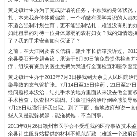
黄龙镇计生办为了完成所谓的任务，不顾我的身体状况
扎，本来我身体体质偏差，一个稍微有医学常识的人都
不适合强制计划生育，更不能强制结扎，难道没有别的
如此粗暴的对待一位身体孱弱的农村妇女？我的知情选
了？我的手术安全如何保证了？
之前，在大江网及省长信箱，赣州市长信箱投诉过。2013
余县委召开专题会议，承诺于6月30日前免费提供检查
疗，组织有资质的医生免费为我进行全面检查和医学鉴
黄龙镇计生办于2013年7月3日接我到大余县人民医院治
染导致的支气管扩张。7月14日至15日停药，21日至27
经问题根本没治，结扎手术的地方里面从来没去做全面
手术检查，以查根本病因。只象征性的治疗倒经感染导
7月28日就强行赶我出院。到了下面，当地政府却说一
些人又是能躲就躲，能拖就拖，不当回事。
2013年8月26日赣州市医学会不受理我的医疗事故技术
余县计生服务站提供的材料不规范所致（难道一个政府