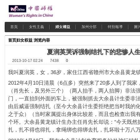
首頁
女性主義
婦女權益
加州分部
特別報導
圖
首页
妇女权益
浏览内容
夏润英哭诉强制结扎下的悲惨人
2013-10-17 02:24
7438
0
我叫夏润英，女，36岁，家住江西省赣州市大余县黄龙
2012年4月10日清晨（6点多）突然来了20多人到了我
（肖先长，及另外三个）（两人抬手，两人抬脚）非法
门，一直抬到外面的车上，被强制抓去大余县计生委非
由后威逼强制结扎（至今大余县计生委拒绝把当时我的
之于众）（当时家属提出身体比较差，而且也检查出我
个环。大余县黄龙镇计生办主任肖先长却说：“今天既然
扎，扎不得也得扎，拿绳绑也得绑去扎，扎坏啦十万八万