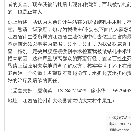
者的安全。现在我被结扎后出现各种病痛，而我被结扎
的，也是正常人。
综上所述，我认为大余县计生站在为我做结扎手术时，
意。恳请上级政府，领导为我做主(不要被下面的人蒙蔽
江西省计生委所属的江西省生殖保健中心去做江西省内
鉴定前必须以事实为依据，公平，公正，为我做权威真
查，特别一定要用腹腔镜微创手术检查我被做结扎手术
根本病因。这种严重脱离群众的野蛮行径，置老百姓生
恳请上级政府去实地调查了解双方，核实实情！还正在
老百姓一个公道！希望政府鼓起勇气，承担起该承担的
好的治疗及后续的责任。
（受害夫妇：夏润英，13134027429; 廖小华，15579463
地址：江西省赣州市大余县黄龙镇大龙村牛尾组）
中国妇权Women’
邮箱E-mail：w
网址Website：