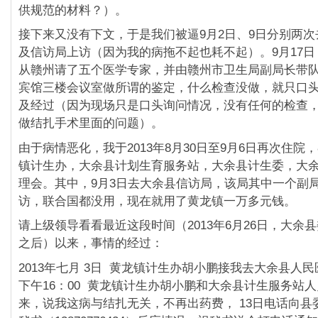
供规范的材料？）。
接下来又没有下文，于是我们被逼9月2日、9日分别两
及信访局上访（因为我的病拖不起也耗不起）。9月17
从赣州请了五个医学专家，并由赣州市卫生局副局长带
宾馆三楼会议室做所谓的鉴定，什么检查没做，就只口
及经过（因为现场只是口头询问情况，没有任何的检查
做结扎手术里面的问题）。
由于病情恶化，我于2013年8月30日至9月6日再次住院，
镇计生办，大余县计划生育服务站，大余县计生委，大
理会。其中，9月3日去大余县信访局，该局其中一个副
访，联合国都没用，现在就用了黄龙镇一万多元钱。
请上级领导看看最近这段时间（2013年6月26日，大余
之后）以来，事情的经过：
2013年七月 3日 黄龙镇计生办胡小鹏接我去大余县人民
下午16：00 黄龙镇计生办胡小鹏和大余县计生服务站
来，说我这病与结扎无关，不再出药费， 13日电话向县