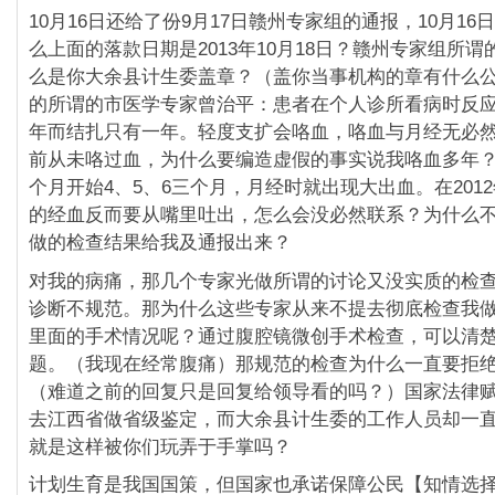
10月16日还给了份9月17日赣州专家组的通报，10月1
么上面的落款日期是2013年10月18日？赣州专家组所
么是你大余县计生委盖章？（盖你当事机构的章有什么
的所谓的市医学专家曾治平：患者在个人诊所看病时反
年而结扎只有一年。轻度支扩会咯血，咯血与月经无必
前从未咯过血，为什么要编造虚假的事实说我咯血多年
个月开始4、5、6三个月，月经时就出现大出血。在201
的经血反而要从嘴里吐出，怎么会没必然联系？为什么
做的检查结果给我及通报出来？
对我的病痛，那几个专家光做所谓的讨论又没实质的检
诊断不规范。那为什么这些专家从来不提去彻底检查我
里面的手术情况呢？通过腹腔镜微创手术检查，可以清
题。（我现在经常腹痛）那规范的检查为什么一直要拒
（难道之前的回复只是回复给领导看的吗？）国家法律
去江西省做省级鉴定，而大余县计生委的工作人员却一
就是这样被你们玩弄于手掌吗？
计划生育是我国国策，但国家也承诺保障公民【知情选