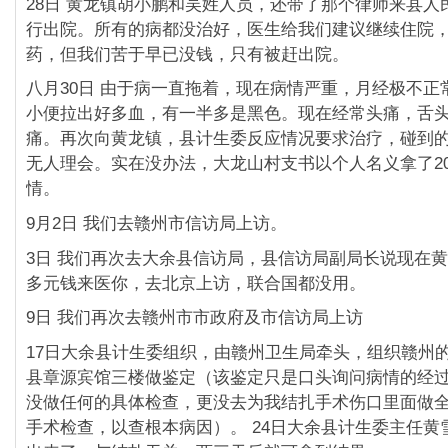
28日 黄龙镇胡小鹏和吴姓人员，还带了那个律师来县人
行出院。所有的病都没治好，医生给我们建议继续住院，
药，但我们苦于早已没钱，只有被赶出院。
八月30日 由于病一直拖着，现在病情严重，月经极不正
小便拉出好多血，有一半多是黑色。现在经常头痛，舌
痛。再次向黄龙镇，县计生委反应情况要求治疗，碰到
无人理会。实在没办法，大龙山村支书以个人名义拿了20
情。
9月2日 我们去赣州市信访局上访。
3日 我们再次去大余县信访局，县信访局副局长说现在
多元钱来医你，去北京上访，联合国都没用。
9日 我们再次去赣州市市政府及市信访局上访
17日大余县计生委组织，由赣州卫生局牵头，组织赣州的
县章源宾馆三楼做鉴定（该鉴定只是口头询问病情的经过
没做任何的具体检查，更没去为我结扎手术伤口里面做
手术检查，以查根本病因）。 24日大余县计生委主任黄