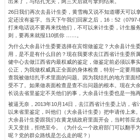
出来了，与结扎无关，两三天后就可拿到结果。
26日我们再次去县计生委，黄雪梅又说不知道哪天可以拿
定还没有鉴字。当天下午我们回家之后，16：52（0797-8
打来电话说不要再来找他们，不可以来计生委，计生服
则，要再来就报110抓你 ……。
为什么大余县计生委要选择在宾馆做鉴定？大余县计生
用，是不是有什么目的？现在我要求去江西省计生委所
健中心去做江西省内最权威的鉴定，做鉴定前必须以事
公正，为我做权威真正全面的身体检查，特别一定要用
查我被做结扎手术里面的问题。因为我结扎的地方里面
受不了。如果做表面检查是查不出问题的根本。现在大
长说去省里鉴定不关他们的事，大余县计生委也是一拖
被逼无奈，2013年10月14日，去江西省计生委上访，
以来省里鉴定，叫他们（大余县计生委）把申请传上来。1
大余县计生委跟我们在黄龙镇政府里面开会，当时答应
天又变挂，拒绝至今。（为什么一个政府部门可以翻手
呢？党的群众路线是怎么走的呢？）