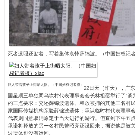
死者遗照还贴着，写着集体哀悼薛锦波。（中国妇权记
妇人带着孩子上街晒太阳。（中国妇权记者摄）
22日天（昨天），广
国星期三单独同乌坎村代表理事会会长林祖銮举行了“谈
的三点要求：交还薛锦波遗体、释放被捕的其他三名村
家国际传媒机构亲验薛锦波遗体；承认临时村代表理事
代表则同意取消原定于当天进行的游行。但直到下午五
承诺将释放的另一名村民曾昭亮还没回来，据说他是被
波遗体也没有运回。