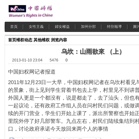
首頁
女性主義
婦女權益
加州分部
特別報導
圖
首页
维权动态
其他维权
浏览内容
乌坎：山雨欲來 （上）
2013-01-10 23:04
5476
0
中国妇权网记者报道
2011年12月23日一大早，中国妇权网记者在乌坎村看
的景象，街上见到学生背着书包去上学，村里见不到讲
外国人更是一个都没有，说是都走了，去了汕头，但也
一起议论，还有政府工作组人员在问村民们问题，或做
续的开门营业，学生们开始上课了，派出所警察也开始
里院外停了好几部警车。九点左右，村民们陆续集结到
口，讨论政府承诺今天放回来两个人的事情