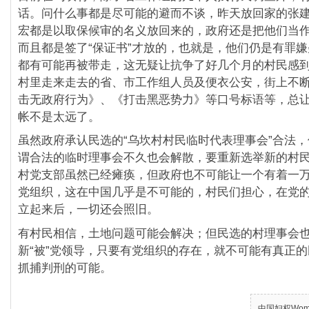
话。问什么事都是尽可能的避而不谈，昨天放回家的张
宏都是以取保候审的名义放回来的，政府还是把他们当
而且都是签了“保证书”才放的，也就是，他们仍是有罪
都有可能再被带走，这无疑让抗争了好几个月的村民感
村里走来走去的省、市工作组人员及便衣公安，街上不
击无政府行为》、《打击黑恶势力》等口号标语等，总
帐不是太远了。
虽然政府承认民选的“乌坎村村民临时代表理事会”合法
谓合法的临时理事会不久也会解散，要重新选举新的村
村党支部虽然已经瘫痪，但政府也不可能让一个有着一
党组织，这在中国几乎是不可能的，村民们担心，在党
立起来后，一切还会照旧。
有村民相信，土地问题可能会解决；但民选的村理事会
新“被”党领导，只要有党组织的存在，就不可能有真正
抓捕判刑的可能。
中国妇权Women’