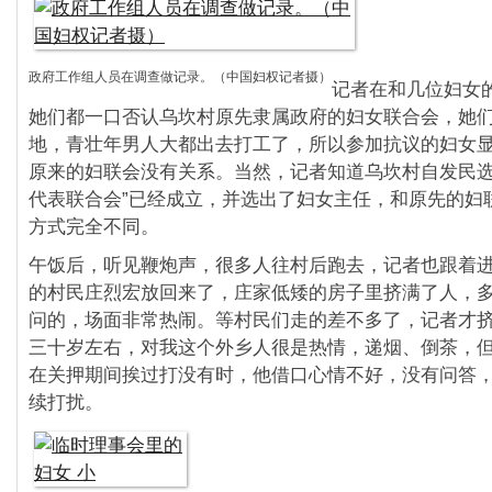
政府工作组人员在调查做记录。（中国妇权记者摄）
记者在和几位妇女
她们都一口否认乌坎村原先隶属政府的妇女联合会，她
地，青壮年男人大都出去打工了，所以参加抗议的妇女
原来的妇联会没有关系。当然，记者知道乌坎村自发民选
代表联合会”已经成立，并选出了妇女主任，和原先的妇
方式完全不同。
午饭后，听见鞭炮声，很多人往村后跑去，记者也跟着
的村民庄烈宏放回来了，庄家低矮的房子里挤满了人，
问的，场面非常热闹。等村民们走的差不多了，记者才
三十岁左右，对我这个外乡人很是热情，递烟、倒茶，
在关押期间挨过打没有时，他借口心情不好，没有问答
续打扰。