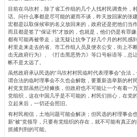
目前在乌坎村，除了省工作组的几个人找村民调查外，
话。问什么事都是尽可能的避而不谈，昨天放回家的张
宏都是以取保候审的名义放回来的，政府还是把他们当
而且都是签了“保证书”才放的，也就是，他们仍是有罪
都有可能再被带走，这无疑让抗争了好几个月的村民感
村里走来走去的省、市工作组人员及便衣公安，街上不
击无政府行为》、《打击黑恶势力》等口号标语等，总
帐不是太远了。
虽然政府承认民选的“乌坎村村民临时代表理事会”合法
谓合法的临时理事会不久也会解散，要重新选举新的村
村党支部虽然已经瘫痪，但政府也不可能让一个有着一
党组织，这在中国几乎是不可能的，村民们担心，在党
立起来后，一切还会照旧。
有村民相信，土地问题可能会解决；但民选的村理事会
新“被”党领导，只要有党组织的存在，就不可能有真正
抓捕判刑的可能。