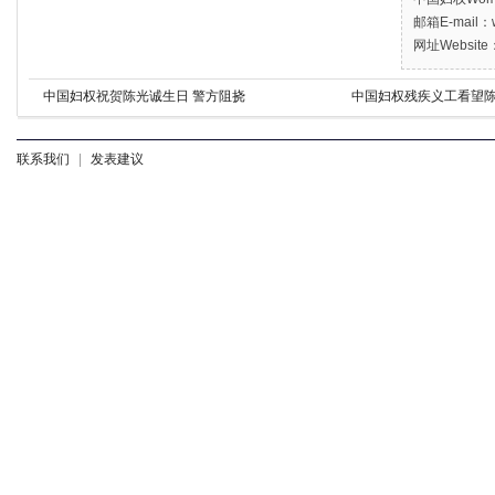
邮箱E-mail：w
网址Website：
中国妇权祝贺陈光诚生日 警方阻挠
中国妇权残疾义工看望陈
联系我们
|
发表建议