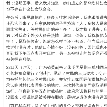
我：没那回事。后来我才知道，她们成立的是乌坎村妇
也不存在什么妇女联合会。
午饭后，听见鞭炮声，很多人往村后跑去，我也跟着进
庄烈宏回来了，庄家低矮的房子里挤满了人，多数人是
面非常热闹。等村民们走的差不多了，我才挤了进去，
右，对我这个外乡人很是热情，递烟、倒茶，我祝贺他
字了，是取保候审，以后怎么样也还不知道。但当我开
挨过打没有时，他借口心情不好，没有问答，因此我也
直到我下午五点离开村庄时，另一名被抓走的曾昭亮还
被关押在顺德。
22日天（昨天），广东省委副书记朱明国星期三单独同
会长林祖銮举行了“谈判”。承诺了村民的三点要求：交
放被捕的其他三名村民代表，并安排五家国际传媒机构
承认临时村代表理事会的地位。乌坎村代表则同意取消
游行。但直到下午五点时截稿时，政府承诺将释放的另
没回来，据说他是被关押在顺德，薛锦波遗体也没有运
目前在乌坎村，除了省工作组的几个人找村民调查外，