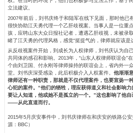
权。在当时的环境下，他们也积极参与立法工作，基于
立法建议。
2007年前后，刘书庆终于和陆军在线下见面，那时他已
很快协助江天勇代理一个乙肝歧视案。当事人是一位重
孩，应聘山东大众日报社记者，遭遇乙肝歧视，未被录
睹了江天勇的代理风格，感觉“挺提气的，律师就应该是
从反歧视案件开始，到成长为人权律师，刘书庆认为自
共同体的感召和影响。2013年，“山东人权律师联谊会”
个由刘卫国、付永刚等律师操持的联谊会上，省内外一
堂。刘书庆深受感染，此后积极介入人权案件。
他渐渐
律师还有一种职责，那就是不仅代理案件，也要宣扬一
心犯的案件。
“
他们的牺牲，理应获得道义和社会影响力
要让人知道，他或她不是孤立的一个。”
这也影响了他自
——
从此直道而行。
2015年5月庆安事件中，刘书庆律师在和庆安的铁路公
源：BBC）