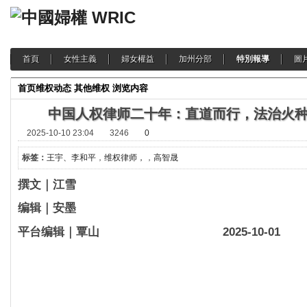
首頁
女性主義
婦女權益
加州分部
特別報導
圖
首页
维权动态
其他维权
浏览内容
中国人权律师二十年：直道而行，法治火
2025-10-10 23:04
3246
0
标签：
王宇、李和平
，
维权律师，
，
高智晟
撰文｜江雪
编辑｜安墨
平台编辑｜覃山 2025-10-01