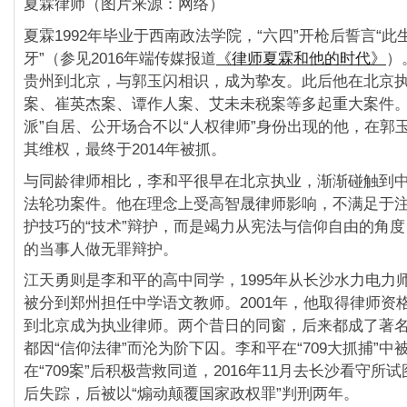
夏霖律师（图片来源：网络）
夏霖1992年毕业于西南政法学院，“六四”开枪后誓言“
牙”（参见2016年端传媒报道
《律师夏霖和他的时代》
）
贵州到北京，与郭玉闪相识，成为挚友。此后他在北京
案、崔英杰案、谭作人案、艾未未税案等多起重大案件。
派”自居、公开场合不以“人权律师”身份出现的他，在郭
其维权，最终于2014年被抓。
与同龄律师相比，李和平很早在北京执业，渐渐碰触到
法轮功案件。他在理念上受高智晟律师影响，不满足于
护技巧的“技术”辩护，而是竭力从宪法与信仰自由的角
的当事人做无罪辩护。
江天勇则是李和平的高中同学，1995年从长沙水力电力
被分到郑州担任中学语文教师。2001年，他取得律师资
到北京成为执业律师。两个昔日的同窗，后来都成了著
都因“信仰法律”而沦为阶下囚。李和平在“709大抓捕”中
在“709案”后积极营救同道，2016年11月去长沙看守所
后失踪，后被以“煽动颠覆国家政权罪”判刑两年。