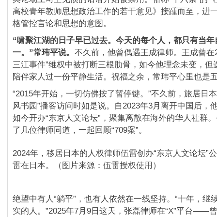
高校青年教师思想政治工作的若干意见》接踵而至，进
格管控言论和思想的意图。
“
啸聚江湖的日子早已过去。今天的每个人，都只有当年
一。”
常玮平说。
不久前，他曾偶遇王成律师。王成曾在20
三江事件”维权中被打断三根肋骨，如今他理念未变，但
陪伴家人过一份平静生活。祝福之余，常玮平心里也是
“2015年开始，一切仿佛按了暂停键。”不久前，旅居日
风书园”播客访问时如是说。自2023年3月离开中国后，
如今开办“东京人文论坛”，聚集离散在海外的华人社群。
了几位律师同道，一起回顾“709案”。
2024年，移居日本的人权律师伍雷创办“东京人文论坛”
雷在日本。（图片来源：伍雷授权使用）
绝望中有人“躺平”，也有人依然在一线坚持。“十年，继
实的人。”2025年7月9日这天，张磊律师在“X”平台—