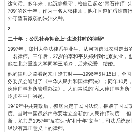
这句话。多年来，他沉静坚守，给自己起名“青石律师”以
709”的这十年，作为一名人权律师，他和同道们艰难前
外守望着微弱的法治火种。
2
二十年
：公民社会舞台上“
生逢其时的律师”
1997年，郑州大学法律系毕业生、从河南信阳农村走出
一名律师。三年后，27岁的李和平从郑州到北京执业，
他在北京重逢大学同学王峭岭，后来恋爱、结婚。
他的律师之路看起来正逢其时——1996年5月15日，全
务委员会通过了《中华人民共和国律师法》；同年10月
伙律师事务所管理办法》。人们常说的“私人律师事务所
逐步在中国兴起。
1949年中共建政后，彻底否定了民国法统，摧毁了国民
度。当时中国虽然声称要建立全新的“人民律师制度”，
断，尤其是1957年“反右运动”和十年“文革”，司法系统
经没有真正意义上的律师。