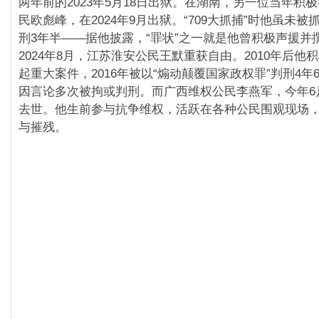
两年前的2023年5月18日出狱。在湖南，另一位当年积极
民欧彪峰，在2024年9月出狱。“709大抓捕”时他虽未被抓
刑3年半——据他披露，“罪状”之一就是他曾积极声援并撰文
2024年8月，江苏淮安公民王默重获自由。2010年后他积
起重大案件，2016年被以“煽动颠覆国家政权罪”判刑4年
因言论多次被拘或判刑。而广西维权公民李燕军，今年6
去世。他生前参与抗争维权，活跃在各种公民围观现场
与摧残。