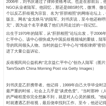
2006年，刘书庆通过了律师资格考试。也是在那前后，
NGO从业者陆军。他回忆，那还是BBS时代，微博、微
个以反乙肝歧视为宗旨、名为“肝胆相照”的网络论坛上
版主、网名“金戈铁马”的陆军。刘书庆说，至今他还称呼
兄”，因为这个名字承载了他们共同走过的一段记忆。
出生于1970年的陆军，从“肝胆相照”论坛出发，于2006
仁平中心。该中心很快成为中国反歧视领域的重镇，陆
导的民间领头人物。当时的益仁平中心与“维权律师”密
进了大量公益诉讼。
反歧视民间公益机构“北京益仁平中心”创办人陆军（图片来源
Tam/South China Morning Post via Getty Images）
刘书庆是乙肝携带者。他记得，1999年自己大学毕业时
最严重的时候，社会上几乎是“谈虎色变”。“当时那种（
的严峻程度你完全想象不到，就是对人心灵的摧残。”他
时就遭遇乙肝歧视，最后侥幸找到工作。至今，他还记