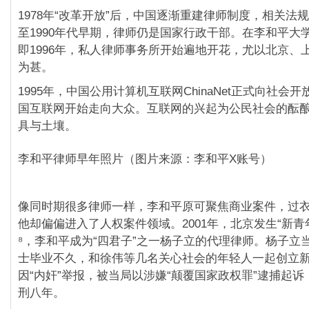
1978年“改革开放”后，中国逐渐重建律师制度，相关法
至1990年代早期，律师仍是国家行政干部。在李和平大
即1996年，私人律师事务所开始遍地开花，尤以北京、
为甚。
1995年，中国公用计算机互联网ChinaNet正式向社会
国互联网开始走向大众。互联网的兴起为公民社会的酝
具与土壤。
李和平律师早年照片（图片来源：李和平X账号）
像同时期很多律师一样，李和平原可聚焦商业案件，过
他却偏偏进入了人权案件领域。2001年，北京发生“新青
⁸，李和平成为“四君子”之一杨子立的代理律师。杨子立
士毕业不久，和徐伟等几名关心社会的年轻人一起创立
因“内奸”举报，被当局以涉嫌“颠覆国家政权罪”逮捕起
刑八年。