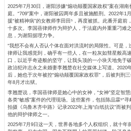
2025年7月30日，谢阳涉嫌“煽动颠覆国家政权”案在湖
庭。“709”案中，谢阳被囚两年多且被施酷刑。2022年
援“被精神病”的女教师李田田⁵，再度被抓。此番开庭前
十多次。李国蓓律师作为辩护人，于法庭内外重重刁难
息，为谢阳据理力争。
“我想不会有人否认个体在面对洪流时的局限性。可是，
律师让我感觉到，确乎有一些人，在一粒灰如彗星般高
口，以近乎奇迹般的坚守，让我头顶的一小块天地免于破碎
政治犯许志永之未婚妻李翘楚在社交媒体上写道。2020
后，她也于次年被控“煽动颠覆国家政权罪”，后被判刑三年
年8月才出狱。
李翘楚说，李国蓓律师是她心中的女神，“女神”坚定智
各类“敏感”案件的代理现场。这些案件，包括陈品霖⁶“寻
拍摄《乌鲁木齐中路》记录2022年上海“白纸抗议”而被
他的辩护律师之一。
2025年7月9日这一天，世界各地多个人权组织，就十年前的