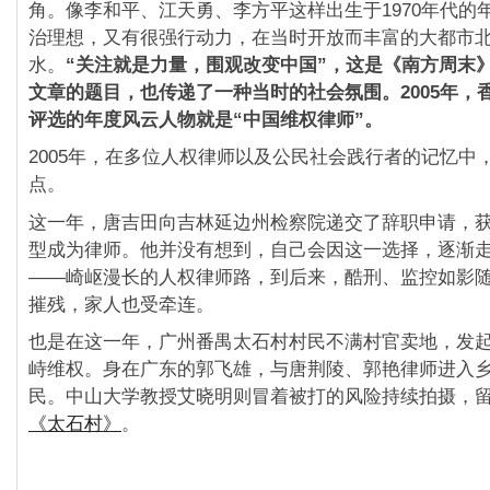
角。像李和平、江天勇、李方平这样出生于1970年代的
治理想，又有很强行动力，在当时开放而丰富的大都市
水。
“
关注就是力量，围观改变中国”
，这是《南方周末
文章的题目，也传递了一种当时的社会氛围。2005
年，
评选的年度风云人物就是“
中国维权律师”
。
2005年，在多位人权律师以及公民社会践行者的记忆中
点。
这一年，唐吉田向吉林延边州检察院递交了辞职申请，
型成为律师。他并没有想到，自己会因这一选择，逐渐
——崎岖漫长的人权律师路，到后来，酷刑、监控如影
摧残，家人也受牵连。
也是在这一年，广州番禺太石村村民不满村官卖地，发
峙维权。身在广东的郭飞雄，与唐荆陵、郭艳律师进入
民。中山大学教授艾晓明则冒着被打的风险持续拍摄，
《太石村》
。