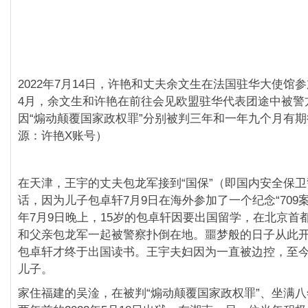
2022年7月14日，许艳和丈夫余文生在法国驻华大使馆参
4月，余文生和许艳在前往会见欧盟驻华代表团途中被警
因“煽动颠覆国家政权罪”分别被判三年和一年九个月有
源：许艳X账号）
在天津，王宇的丈夫包龙军接到“国保”（即国内安全保
话，因为儿子包卓轩7月9日在海外参加了一个纪念“709案”
年7月9日晚上，15岁的包卓轩因要出国留学，在北京首
和父亲包龙军一起被警察扑倒在地。噩梦般的日子从此开启
包卓轩才终于出国读书。王宇夫妇因为一直被边控，至
儿子。
家住福建的吴淦，在被判“煽动颠覆国家政权罪”、坐满