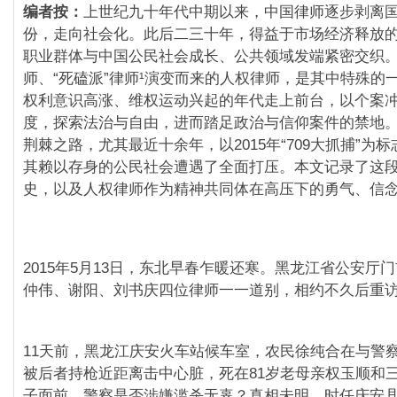
编者按：
上世纪九十年代中期以来，中国律师逐步剥离
份，走向社会化。此后二三十年，得益于市场经济释放
职业群体与中国公民社会成长、公共领域发端紧密交织
师、“死磕派”律师¹演变而来的人权律师，是其中特殊的
权利意识高涨、维权运动兴起的年代走上前台，以个案
度，探索法治与自由，进而踏足政治与信仰案件的禁地
荆棘之路，尤其最近十余年，以2015年“709大抓捕”为
其赖以存身的公民社会遭遇了全面打压。本文记录了这
史，以及人权律师作为精神共同体在高压下的勇气、信
2015年5月13日，东北早春乍暖还寒。黑龙江省公安厅
仲伟、谢阳、刘书庆四位律师一一道别，相约不久后重
11天前，黑龙江庆安火车站候车室，农民徐纯合在与警
被后者持枪近距离击中心脏，死在81岁老母亲权玉顺和三
子面前。警察是否涉嫌滥杀无辜？真相未明，时任庆安