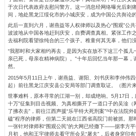
于次日代表政府去慰问警方。这一消息经网络曝光后刺
间，地处黑龙江绥化市的小城庆安，成为中国公共舆论
此后一直到六月，谢燕益等人权律师以及热心“围观”公
波波地从中国各地赶到庆安，自费调查真相。紧张工作
去福利院看望徐纯合的三个孩子。稚童何其无辜，他们
“我那时和大家相约再去，是因为实在放不下这三个孤儿
亲已死，母亲在精神病院）。”十年后回忆当年那一幕，
然。
2015年5月11日上午，谢燕益、谢阳、刘书庆和李仲伟
起）前往黑龙江庆安县公安局等部门调查取证。（图片
世事难料，原本寻常的江湖一别，却成绝响。5月17日，
十万”征集到目击视频、为真相撕开了一道口子的吴淦（网
了拂衣去”，前往江西声援“乐平特大死刑案”²中在法院外
磕”程序的律师，但第二天就在江西省高院门前被抓。那
一张针对律师和“围观公民”的大网已经撒下——据李方平
月初，他和王宇律师去看守所会见“屠夫”，后者身穿印有“