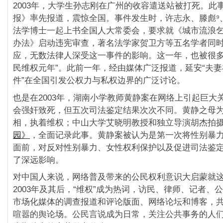
2003年，大学生孙志刚在广州的收容遣送站被打死。此
报》率先报道，震惊全国。事件发生时，许志永、滕彪⁹
法学博士一起上书全国人大常委会，要求就《城市流浪
办法》启动违宪审查，著名法学家贺卫方等五名学者同
应，无数法律人深受这一事件的影响。这一年，也被很多
民维权元年”。此前一年，经由媒体广泛报道，延安“夫
件”在全国引发公权力与私权边界的广泛讨论。
也是在2003年，湖南小学教师黄静案在网络上引起巨大
会强奸致死，但五次司法鉴定结果次次不同。黄静之母
相，执着维权；中山大学艾晓明教授和独立导演胡杰拍
园》
，全面记录此事。黄静案被认为是第一次将性别暴
面前，对反对性别暴力、女性权利保护以及促进司法鉴
了深远影响。
对中国人来说，网络普及带来的公民权利意识大启蒙就
2003年及其后，“维权”成为热词，访民、律师、记者、
市场化媒体的调查报道和评论版面、网络论坛和博客，
喧嚣的舆论场。公民言说成为日常，关注公共事务的人