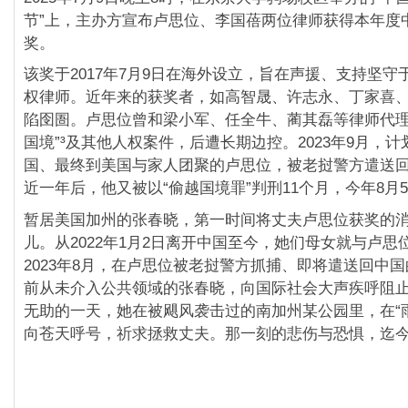
节”上，主办方宣布卢思位、李国蓓两位律师获得本年度
奖。
该奖于2017年7月9日在海外设立，旨在声援、支持坚守
权律师。近年来的获奖者，如高智晟、许志永、丁家喜
陷囹圄。卢思位曾和梁小军、任全牛、蔺其磊等律师代理
国境”³及其他人权案件，后遭长期边控。2023年9月，
国、最终到美国与家人团聚的卢思位，被老挝警方遣送
近一年后，他又被以“偷越国境罪”判刑11个月，今年8月
暂居美国加州的张春晓，第一时间将丈夫卢思位获奖的消
儿。从2022年1月2日离开中国至今，她们母女就与卢思
2023年8月，在卢思位被老挝警方抓捕、即将遣送回中
前从未介入公共领域的张春晓，向国际社会大声疾呼阻
无助的一天，她在被飓风袭击过的南加州某公园里，在“
向苍天呼号，祈求拯救丈夫。那一刻的悲伤与恐惧，迄