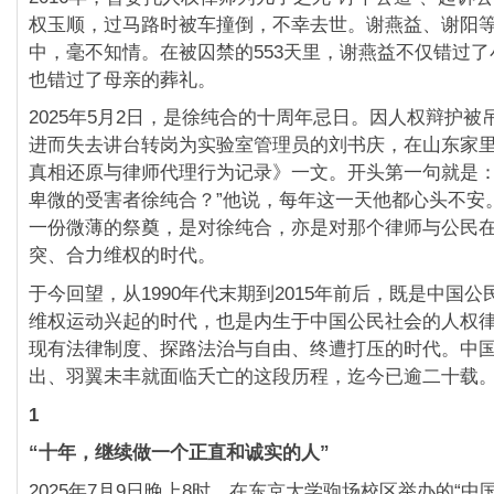
权玉顺，过马路时被车撞倒，不幸去世。谢燕益、谢阳
中，毫不知情。在被囚禁的553天里，谢燕益不仅错过
也错过了母亲的葬礼。
2025年5月2日，是徐纯合的十周年忌日。因人权辩护被
进而失去讲台转岗为实验室管理员的刘书庆，在山东家
真相还原与律师代理行为记录》一文。开头第一句就是：
卑微的受害者徐纯合？”他说，每年这一天他都心头不安
一份微薄的祭奠，是对徐纯合，亦是对那个律师与公民
突、合力维权的时代。
于今回望，从1990年代末期到2015年前后，既是中国
维权运动兴起的时代，也是内生于中国公民社会的人权
现有法律制度、探路法治与自由、终遭打压的时代。中
出、羽翼未丰就面临夭亡的这段历程，迄今已逾二十载
1
“
十年，继续做一个正直和诚实的人”
2025年7月9日晚上8时，在东京大学驹场校区举办的“中