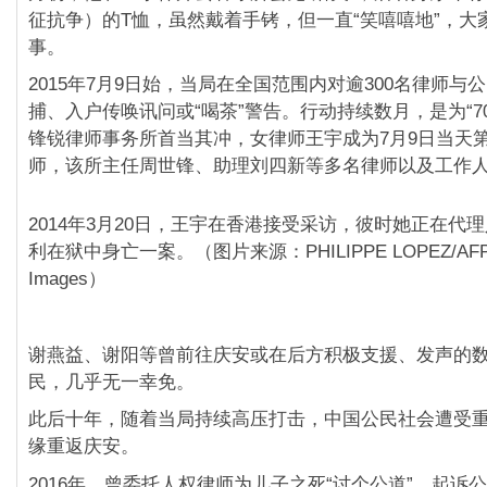
征抗争）的T恤，虽然戴着手铐，但一直“笑嘻嘻地”，大
事。
2015年7月9日始，当局在全国范围内对逾300名律师与
捕、入户传唤讯问或“喝茶”警告。行动持续数月，是为“7
锋锐律师事务所首当其冲，女律师王宇成为7月9日当天
师，该所主任周世锋、助理刘四新等多名律师以及工作
2014年3月20日，王宇在香港接受采访，彼时她正在代
利在狱中身亡一案。（图片来源：PHILIPPE LOPEZ/AFP vi
Images）
谢燕益、谢阳等曾前往庆安或在后方积极支援、发声的
民，几乎无一幸免。
此后十年，随着当局持续高压打击，中国公民社会遭受
缘重返庆安。
2016年，曾委托人权律师为儿子之死“讨个公道”、起诉