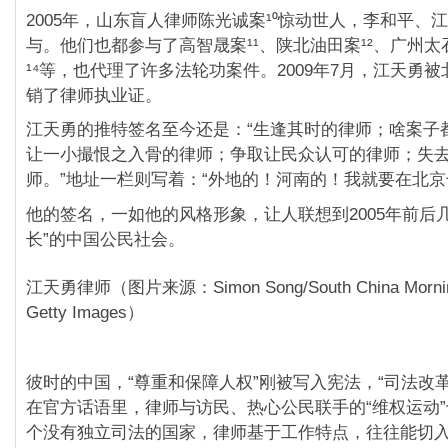
2005年，山东盲人律师陈光诚案¹⁰惊动世人，李和平、
与。他们也都参与了高智晟案¹¹、陕北油田案¹²、广州太
¹⁴等，也代理了许多法轮功案件。2009年7月，江天勇
销了律师执业证。
江天勇的推特签名至今还是：“生逢其时的律师；啥案子
让一小撮恨之入骨的律师；争取让民众认可的律师；失
师。”地址一栏则写着：“外地的！河南的！我就要在北京
他的签名，一如他的风格形象，让人联想到2005年前后
长”的中国公民社会。
江天勇律师（图片来源：Simon Song/South China Morning
Getty Images）
彼时的中国，“尊重和保障人权”刚被写入宪法，“司法改
在官方话语里，律师与访民、热心公民联手的“维权运动
个没有独立司法的国家，律师基于工作特点，往往能切