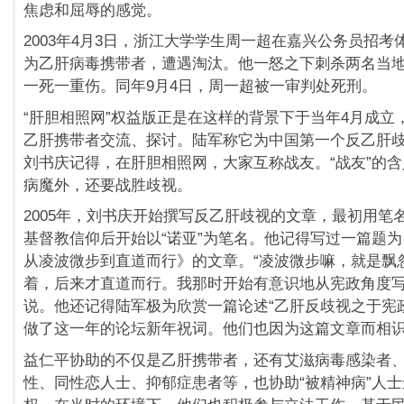
焦虑和屈辱的感觉。
2003年4月3日，浙江大学学生周一超在嘉兴公务员招考
为乙肝病毒携带者，遭遇淘汰。他一怒之下刺杀两名当
一死一重伤。同年9月4日，周一超被一审判处死刑。
“肝胆相照网”权益版正是在这样的背景下于当年4月成立
乙肝携带者交流、探讨。陆军称它为中国第一个反乙肝歧
刘书庆记得，在肝胆相照网，大家互称战友。“战友”的
病魔外，还要战胜歧视。
2005年，刘书庆开始撰写反乙肝歧视的文章，最初用笔名
基督教信仰后开始以“诺亚”为笔名。他记得写过一篇题
从凌波微步到直道而行》的文章。“凌波微步嘛，就是飘
着，后来才直道而行。我那时开始有意识地从宪政角度写
说。他还记得陆军极为欣赏一篇论述“乙肝反歧视之于宪
做了这一年的论坛新年祝词。他们也因为这篇文章而相
益仁平协助的不仅是乙肝携带者，还有艾滋病毒感染者
性、同性恋人士、抑郁症患者等，也协助“被精神病”人