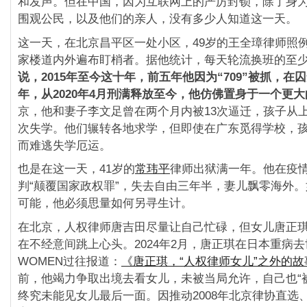
和发声。但在中国，因为互联网上的严厉封锁，除了身
围观公民，以及他们的亲人，没有多少人知道这一天。
这一天，在北京昌平区一处小区，49岁的王全璋律师照
家楼道内外遍布盯梢者。据他统计，每天轮流换班的至
说，
2015
年至今这十年，前五年他因为“709”
被抓，在囚
年，从2020
年4
月刑满释放至今，他仿佛置身于一个更大
京，他和妻子李文足曾在两个月内被13次逼迁，孩子从
次失学。他们辗转各地求学，但即使在广东觅得学校，
而难逃失学厄运。
也是在这一天，41岁的
常玮平
律师出狱满一年。他在疫
判“颠覆国家政权罪”，失去自由三年半，妻儿飘零海外
可能，他必须思量如何另寻生计。
在北京，人权律师唐吉田尽量让自己忙碌，但女儿唐正
在不经意间跳上心头。2024年2月，唐正琪在日本重病
WOMEN过往报道：
《唐正琪，“人权律师女儿”之外的故
前，他竭力争取出境去看女儿，未被当局允许，自己也“
终究未能见女儿最后一面。因推动2008年北京律协直选