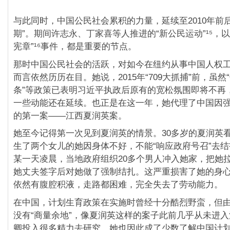
与此同时，中国公民社会累积的力量，延续至2010年前
期”。期间许志永、丁家喜等人推进的“新公民运动”¹⁵，
宪章”¹⁶事件，都是重要的节点。
那时中国公民社会的活跃，对如今在纽约从事中国人权
而言依然历历在目。她说，2015年“709大抓捕”前，虽然“
条”等政策已表明习近平执政后原有的宽松氛围即将不再
一些动能还在延续。也正是在这一年，她代理了中国因
的第一案——江西夏润英案。
她至今记得第一次见到夏润英的情景。30多岁的夏润英
生了两个女儿的她因身体不好，不能“响应政府号召”去结扎
某一天凌晨，当地政府组织20多个男人冲入她家，把她
她丈夫签字后对她做了强制结扎。这严重损害了她的身
依然有腹腔积液，走路都困难，完全失去了劳动能力。
在中国，计划生育政策在实施时曾经十分酷烈野蛮，但由
没有“商量余地”，像夏润英这样的案子此前几乎从未进
卿投入很多精力去研究，她也因此成了少数了解中国计