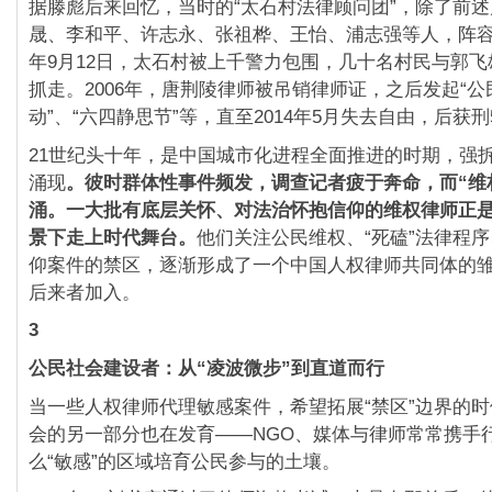
据滕彪后来回忆，当时的“太石村法律顾问团”，除了前
晟、李和平、许志永、张祖桦、王怡、浦志强等人，阵容可
年9月12日，太石村被上千警力包围，几十名村民与郭
抓走。2006年，唐荆陵律师被吊销律师证，之后发起“
动”、“六四静思节”等，直至2014年5月失去自由，后获刑
21世纪头十年，是中国城市化进程全面推进的时期，强
涌现
。彼时群体性事件频发，调查记者疲于奔命，而
“
维
涌。一大批有底层关怀、对法治怀抱信仰的维权律师正
景下走上时代舞台。
他们关注公民维权、“死磕”法律程
仰案件的禁区，逐渐形成了一个中国人权律师共同体的
后来者加入。
3
公民社会建设者：从“
凌波微步”
到直道而行
当一些人权律师代理敏感案件，希望拓展“禁区”边界的
会的另一部分也在发育——NGO、媒体与律师常常携手
么“敏感”的区域培育公民参与的土壤。