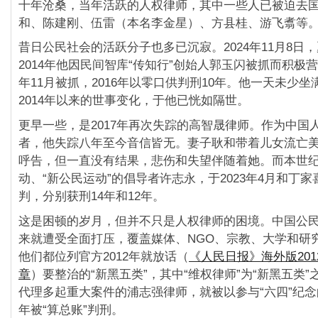
十年沧桑，当年活跃的人权律师，其中一些人已被迫去
和、陈建刚、伍雷（本名李金星）、方县桂、游飞翥等
昔日公民社会的活跃分子也多已沉寂。2024年11月8日
2014年他因民间智库“传知行”创始人郭玉闪被抓而积极
年11月被抓，2016年以零口供判刑10年。他一天未少
2014年以来的世事变化，于他已恍如隔世。
更早一些，是2017年再次失踪的高智晟律师。作为中国
者，他失踪八年至今音信皆无。妻子耿和带着儿女流亡
呼告，但一直没有结果，悲伤和失望伴随着她。而本世
动、“新公民运动”的倡导者许志永，于2023年4月和丁
判，分别获刑14年和12年。
这是困顿的岁月，但并不只是人权律师的困境。中国公民社
来就遭受全面打压，覆盖媒体、NGO、宗教、大学和研
他们都位列官方2012年就放话（
《人民日报》海外版201
章
）要整治的“新黑五类”，其中“维权律师”为“新黑五类”之
代理多起重大案件的浦志强律师，就被以参与“六四”纪
年被“算总账”判刑。