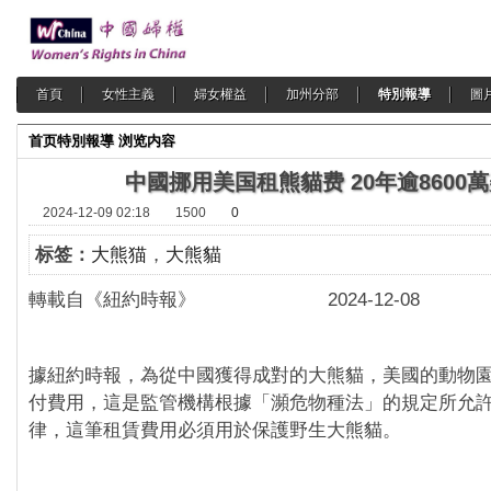
首頁
女性主義
婦女權益
加州分部
特別報導
圖
首页
特別報導
浏览内容
中國挪用美国租熊貓费 20年逾8600
2024-12-09 02:18
1500
0
标签：
大熊猫
，
大熊貓
轉載自《紐約時報》 2024-12-08
據紐約時報，為從中國獲得成對的大熊貓，美國的動物
付費用，這是監管機構根據「瀕危物種法」的規定所允
律，這筆租賃費用必須用於保護野生大熊貓。