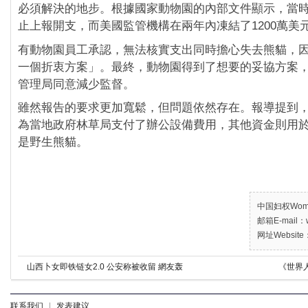
必須解決的地步。根據國家動物園的內部文件顯示，當
止上報開支，而美國監管機構在兩年內凍結了1200萬美
有動物園員工承認，無法核實支出同時擔心失去熊貓，
一個折衷方案」。最終，動物園得到了想要的妥協方案
管理局同意減少監督。
雖然報告的要求更加寬鬆，但問題依然存在。報導提到
為當地政府林草局支付了辦公設備費用，其他資金則用
是野生熊貓。
中国妇权Women’
邮箱E-mail：w
网址Website：
山西卜女即铁链女2.0 公安称被收留 網友轰
《世界
联系我们
|
发表建议