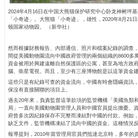
2024年4月16日在中国大熊猫保护研究中心卧龙神树坪
「小奇迹」。大熊猫「小奇迹」，雄性，2020年8月21
顿国家动物园。 （新华社）
然而根據財務報告、內部通信、照片和檔案紀錄的調查，
間從美國動物園流向中國政府管理的兩個組織的8600多
資金被用於興建遠離自然保護區的公寓，甚至為地方政
腦、衛星電視。而且，至少有三座博物館是以這筆資金
這些只是有紀錄可查的資金流向，中國有時會隱瞞資訊
保沒有直接關聯的項目上。
過去20年來，負責監督這筆款項的監管機構「美國魚類
局」一直向美國動物園管理人員和中國官員提出擔憂。
府曾多次因紀錄保存不完整而凍結對中國的付款。例如，在
缺乏文件，監管機構凍結了流向中國的資金。這種情況
報導提到，2010年當管理局官員們抵達北京時，多年的