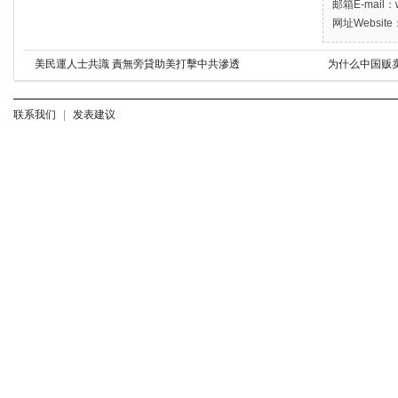
邮箱E-mail：w
网址Website：
美民運人士共識 責無旁貸助美打擊中共滲透
为什么中国贩
联系我们
|
发表建议