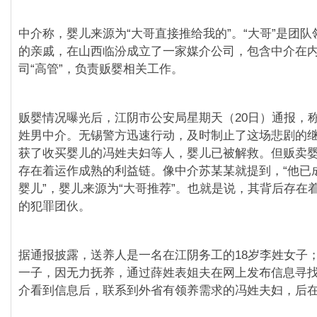
中介称，婴儿来源为“大哥直接推给我的”。“大哥”是团
的亲戚，在山西临汾成立了一家媒介公司，包含中介在
司“高管”，负责贩婴相关工作。
贩婴情况曝光后，江阴市公安局星期天（20日）通报，称
姓男中介。无锡警方迅速行动，及时制止了这场悲剧的
获了收买婴儿的冯姓夫妇等人，婴儿已被解救。但贩卖
存在着运作成熟的利益链。像中介苏某某就提到，“他已
婴儿”，婴儿来源为“大哥推荐”。也就是说，其背后存在
的犯罪团伙。
据通报披露，送养人是一名在江阴务工的18岁李姓女子；
一子，因无力抚养，通过薛姓表姐夫在网上发布信息寻
介看到信息后，联系到外省有领养需求的冯姓夫妇，后