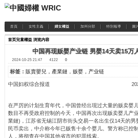
首頁
女性主義
婦女權益
加州分部
特別報導
圖
首页
兒童權益
浏览内容
中国再现贩婴产业链 男婴14天卖15万
2024-10-25 21:47
4122
0
标签：
販賣嬰兒，產業鏈
，
贩婴，产业链
中国妇权综合报道 2024-10
在严厉的计划生育年代，中国曾经出现过大量的贩卖婴
数目不再受政府控制的今天，中国再次出现贩卖婴儿产业
業鏈)，江苏省无锡江阴市街头交易一名出生仅14天的男婴
民币卖出，中介称今年已贩售十余个婴儿。警方称已控
人，将彻查在中国其他省市的犯罪线索。