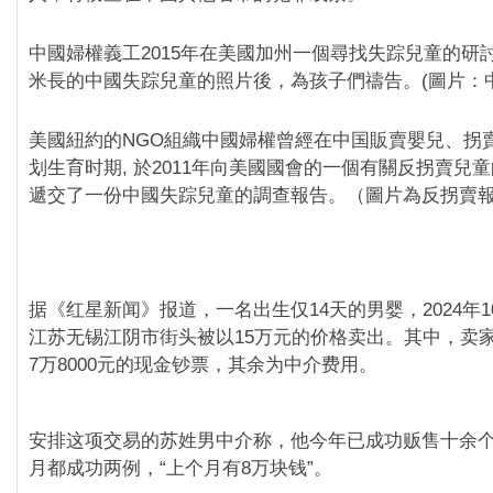
中國婦權義工2015年在美國加州一個尋找失踪兒童的研討
米長的中國失踪兒童的照片後，為孩子們禱告。(圖片：
美國紐約的NGO組織中國婦權曾經在中国販賣嬰兒、拐
划生育时期, 於2011年向美國國會的一個有關反拐賣兒
遞交了一份中國失踪兒童的調查報告。（圖片為反拐賣
据《红星新闻》报道，一名出生仅14天的男婴，2024年1
江苏无锡江阴市街头被以15万元的价格卖出。其中，卖
7万8000元的现金钞票，其余为中介费用。
安排这项交易的苏姓男中介称，他今年已成功贩售十余
月都成功两例，“上个月有8万块钱”。