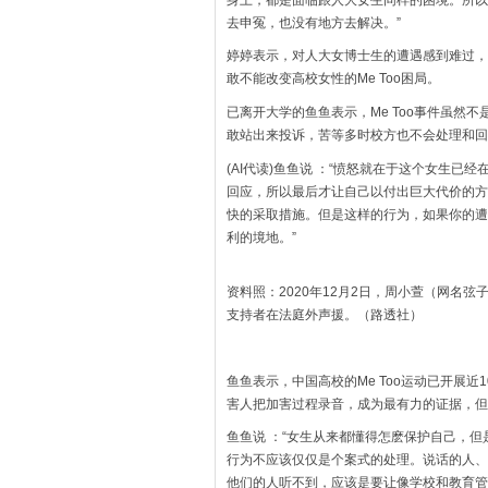
去申冤，也没有地方去解决。”
婷婷表示，对人大女博士生的遭遇感到难过，
敢不能改变高校女性的Me Too困局。
已离开大学的鱼鱼表示，Me Too事件虽然
敢站出来投诉，苦等多时校方也不会处理和回
(AI代读)鱼鱼说 ：“愤怒就在于这个女生已
回应，所以最后才让自己以付出巨大代价的方
快的采取措施。但是这样的行为，如果你的遭
利的境地。”
资料照：2020年12月2日，周小萱（网名
支持者在法庭外声援。（路透社）
鱼鱼表示，中国高校的Me Too运动已开展
害人把加害过程录音，成为最有力的证据，但批
鱼鱼说 ：“女生从来都懂得怎麽保护自己，
行为不应该仅仅是个案式的处理。说话的人、
他们的人听不到，应该是要让像学校和教育管