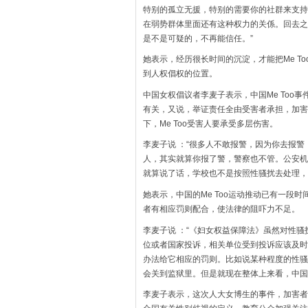
特别的孤立无援，特别的需要你的社群来支持
在弱势群体里面还有这种权力的关係。回去之
是不是可疑的，不再能信任。”
她表示，经历很长时间的沉淀，才能把Me T
到人权倡权的位置。
中国女权倡议者李麦子表示，中国Me Too
有关，又说，举证责任全由受害者承担，加害
下，Me Too受害人要承受多层伤害。
李麦子说 ：“很多人不敢报警，因为你去报警
人，其实就算你报了警，警察也不管。公安机
就算说了话，学校也不是按照性骚扰去处理，
她表示，中国的Me Too运动推动已有一段
者有相应罚则配合，使法律的阻吓力不足。
李麦子说 ：“《妇女权益保障法》虽然对性
位或者国家投诉，相关单位受到投诉应该及时
办法给它相应的罚则。比如说某种程度的性骚
会关到监狱里。但是就现在整体上来看，中国
李麦子表示，这次人大女博生的事件，加害者