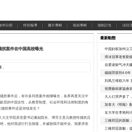
加州分部
特別報導
圖片專輯
視頻專輯
強制計生
項目
最新動態
骚扰案件在中国高校曝光
中国妇权加州义工
滑冰冠軍老爸劉俊
谷爱凌财气冲天赚
擾，
煽颠罪获刑4.6
刘凤兰维权六年 
視覺藝術家協會
骚扰事件后，有许多同类案件相继曝光，各界再度关注中
大人们哭声多了
龄层的中国女性，从教育制度、社会环境和法律制度的角
加拿大《明報》配
何性骚扰事件还是持续发生？
女大学生李艳利
，人大文学院原党委书记兼副院长、博导王贵元教授性骚扰且
三種邪惡的面貌
绝，他对我进行打击报復，并威胁我不能毕业。我要求依
三種邪惡面貌：