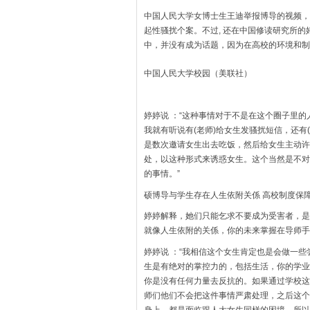
中国人民大学女博士生王迪举报博导的视频，
起性骚扰个案。不过, 还在中国修读研究所的
中，并没有成为话题，因为在高校的环境和制
中国人民大学校园（美联社）
婷婷说 ：“这种事情对于不是在这个圈子里
我就有听说有(老师)给女生发骚扰短信，还有(
是数次邀请女生出去吃饭，然后给女生主动许
处，以这种形式来诱惑女生。这个当然是不对
的事情。”
硕博导与学生存在人生依附关係 高校制度保
婷婷解释，她们只能乞求不要成为受害者，是
就像人生依附的关係，你的未来掌握在导师手
婷婷说 ：“我相信这个女生肯定也是会做一
生是有绝对的掌控力的，包括生活，你的学业
你是没有任何力量去反抗的。如果通过学校这
师们他们不会把这件事情严肃处理，之后这个
身上，都是面临跟人大女生同样的困境。所以