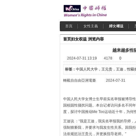
首頁
女性主義
婦女權益
首页
妇女权益
浏览内容
越来越多性
2024-07-31 13:19
4178
0
标签：
中国人民大学，王元贵，王迪，性騷
轉載自自由亞洲電臺 2024-07-31
中国人民大学女博士生早前实名举报被博导性
国校园性骚扰问题。本台记者访问多名不同年
度，探讨中国推动Me Too运动近十年，为
王迪说 ：“我是王迪，我实名举报我的导师
强制猥亵我，并要求与我发生性关系。因我拒
法依规惩治王贵元，并更换指导老师。”