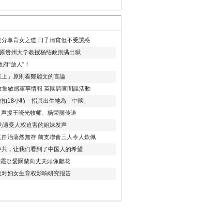
分享育女之道 日子清貧但不受誘惑
年 原贵州大学教授杨绍政刑满出狱
府“放人“！
至上」原則看鄭麗文的言論
收集敏感軍事情報 英國調查間諜活動
扣18小時 指其出生地為「中國」
) 声援王晓光牧师、杨荣丽传道
为遭受人权迫害的姐妹发声
度自治蕩然無存 前支聯會三人令人欽佩
中共，让我们看到了中国人的希望
劉霞赴愛爾蘭向丈夫頭像獻花
策对妇女生育权影响研究报告