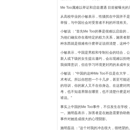
Me Too属难以举证和启齿遭遇 目前被曝光
从高校毕业的小敏表示，性骚扰在中国并不是
举报，与中国社会对受害者不利的环境有关。
小敏说 ：“首先Me Too的事是很难以启
为他们确实存在着特定的权力关系，施害者那
种东西就是很难有什麽举证说得清楚，这种个
小敏表示，中国是男权和专制社会的结合，公
新人或下级的女生提出邀约，会出现难以拒绝
我保障意识，但在学习环境更封闭的未成年女性
小敏说 ：“中国的这种Me Too不仅是在
术考试。所以你想想一个十几岁，甚至可能还
的培训，你的家人又不在你身边。在这麽封闭
考，也不知道界限在哪里，也不清楚什麽是对和错
谁说。”
事实上中国的Me Too事件，不仅发生在学校
一。施明磊表示，加害者是在她急需要协助救
事件对她造成很大的心理阴影。
施明磊说 ：“这个对我的冲击很大，很绝望