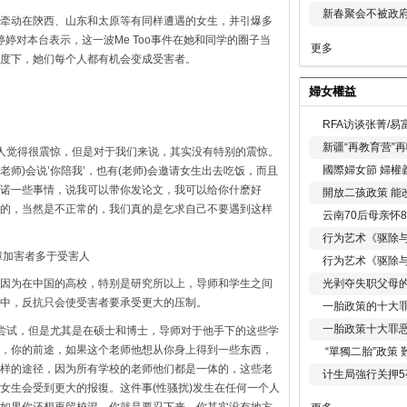
新春聚会不被政府
牵动在陝西、山东和太原等有同样遭遇的女生，并引爆多
婷婷对本台表示，这一波Me Too事件在她和同学的圈子当
更多
度下，她们每个人都有机会变成受害者。
婦女權益
RFA访谈张菁/
新疆“再教育营”
的人觉得很震惊，但是对于我们来说，其实没有特别的震惊。
國際婦女節 婦權
老师)会说’你陪我’，也有(老师)会邀请女生出去吃饭，而且
诺一些事情，说我可以带你发论文，我可以给你什麽好
開放二孩政策 能
的，当然是不正常的，我们真的是乞求自己不要遇到这样
云南70后母亲怀
行为艺术《驱除
障加害者多于受害人
行为艺术《驱除
光剥夺失职父母
因为在中国的高校，特别是研究所以上，导师和学生之间
中，反抗只会使受害者要承受更大的压制。
一胎政策的十大罪
一胎政策十大罪
些尝试，但是尤其是在硕士和博士，导师对于他手下的这些学
，你的前途，如果这个老师他想从你身上得到一些东西，
“單獨二胎”政策
样的途径，因为所有学校的老师他们都是一体的，这些老
计生局強行关押5
女生会受到更大的报復。这件事(性骚扰)发生在任何一个人
如果你还想再留校混，你就是要忍下来。你其实没有地方