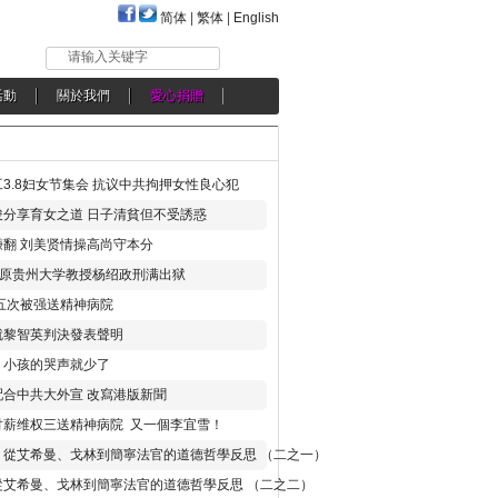
简体
|
繁体
|
English
请输入关键字
活動
關於我們
愛心捐贈
3.8妇女节集会 抗议中共拘押女性良心犯
分享育女之道 日子清貧但不受誘惑
翻 刘美贤情操高尚守本分
年 原贵州大学教授杨绍政刑满出狱
五次被强送精神病院
就黎智英判決發表聲明
，小孩的哭声就少了
合中共大外宣 改寫港版新聞
讨薪维权三送精神病院 又一個李宜雪！
：從艾希曼、戈林到簡寧法官的道德哲學反思 （二之一）
從艾希曼、戈林到簡寧法官的道德哲學反思 （二之二）