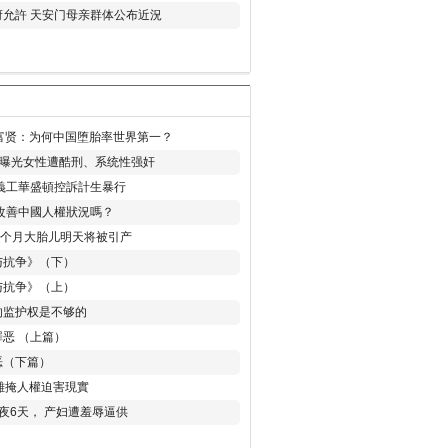
允許 天安门母亲群体公布近況
易富贤：为何中国堕胎率世界第一？
再曝光女性遭酷刑、系统性强奸
義工華盛頓控訴計生暴行
改善中國人權狀況嗎？
8个月大胎儿明天将被引产
与抗争》（下）
与抗争》（上）
的监护权是不够的
恶 （上篇）
恶（下篇）
 難掩人權迫害現實
夜6天， 产妇遭羞辱逼供