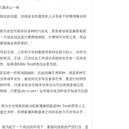
的只属冰山一角
陌生的话题，但很多女性愿意私人分享多于把事情曝光和
齿的，因为这也可能存在某种的污名化，受害者或者是施害者因
一方就会说这是什麽两情相悦、什麽情不自禁之类。而这
案很难会有胜算的。”
司的主管、上司和大学的教授等有特定权力的人，对作为
的状况。又说，已出社会工作或在高校的女生有一定的自
，如果遇到Me Too的情况会更无助。
大学，其实有一些更加隐秘的，比如说像艺考那种，就是那种艺
没有成年女性，被送到北京等去参加艺考，要进行封闭性
的环境，10多岁的女生根本没有办法可以有很多独立思
，什麽是yes is yes！会导致出状况时也不知道可以跟
，曾为丈夫维权的政治犯家属施明磊是Me Too的受害人之
援丈夫时，利用家属和救援者之间存在权力不对等出手，
的。因为处于一个高压的环境下，要面对政权的严厉打压，是