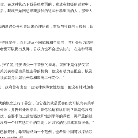
你。在这种状态下我是很脆弱的，竟然在救援的过程中，
后，我就开始回想跟我接触的这些社群里面的人，那些人
oo的遭遇公开和走出来心理阴霾，重新与社群的人接触，回
事件持续发生，而且涉及不同范畴和年龄层，与社会权力结构
者更可以提出反诉，公权力也不会提供协助，在这种环境
，报了警, 还要遭受一下警察的羞辱。警察不是保护受害
关其实都是由男性主导的机构，他没有动力去配合。以及
顶多就是比如说开除和调离工作岗位。”
时间，政府曾有出台一些法律保障女性权益，但没有针对加害
骚扰的概念进行了界定，但它说的就是受害妇女可以向有关单
处理，并告知处理结果。那你说这有啥用啊？就是你没有
扰，会要求他上反性骚扰和性别平等的课程，再严重的就
没有一个非常惩罚性的罚则，所以它的犯罪成本就很低。”
已被开除，希望能成为一个范例，也希望中国可以採纳联