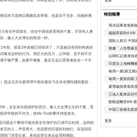
更多
特別報導
相信对方选择以视频实名举报，也是迫于无奈，但她的勇
滑冰冠軍老爸劉俊
不是只有在中国发生，但在中国佷多受害的个案，尽管有人勇
煽颠罪获刑4.6
应，像人大女博生的情况一样。
国际人权日 中国政
经在1年前、甚至2年前都已经投诉了，只是她没有得到有效的
根據「人性尊嚴
式曝光这样的行为。用巨大的压力，让学校、党不得不尽
以BBC記者身份
遇不够严重，如果不够惨，最后又会让受害者处在一个不
印度女上海轉機被
每周一展(第五期
每周一展第四期 
弦子）抵达北京出庭审理中国央视实习生诉名嘴性骚扰案前，
夏博義指香港高
江油人集体反抗
劉曉波離世8年 
近10年，女生有自我保护的意识，像人大女博士生的个案，受
中国三孩催生政
评学校的不作为，使Me Too的事件持续发生。
更多
但是问题这个事情不能光靠女生保护自己就可以杜绝，这样的
发言的人，声音再大，但是那些应该听到他们、应该回应
理部门等责任者，承担起责任来去处理和预防。