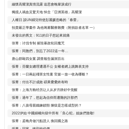
緬懷高耀潔真情流露 追思會晚輩淚成行
獨擋人禍血災驚天地 悼念「亞洲英雄」高耀潔
人權日 談UN婦兒特使彭麗媛忽略的「春蕾」
拍賣嚴正學畫作 為他籌募醫療雜費（附捐款者名單 一）
未發出的舊文：911的日子想起來就痛
张菁：讨伐专制 摧毀暴政轮回魔咒
張菁：同胞們，別忘了2022這一年…
唐山群毆四女案 調查報告漏洞百出
張菁：芬蘭女總理遭遇不公 女權者網上跳舞表支持
張菁：一日兩起殘害女性案 官媒一放一收為哪般？
張菁：付出不計成敗 碩果纍纍終有時
张菁：上海方舱经历让人从岁月静好中觉醒
張菁：過年了，想起為信仰而遭難的許那們
張菁：八孩母親鐵鍊鎖頸 煉獄是怎樣成型的？
2022伊始 中國婦權向獄中所有「良心犯」姐妹們致敬!
張菁：孟晚舟做污點證人 換回國之路
張菁：回家，慘烈的代價