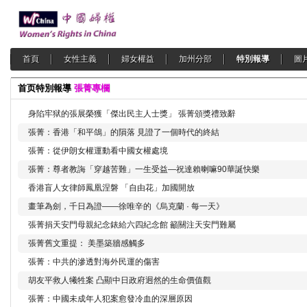
首頁
女性主義
婦女權益
加州分部
特別報導
圖
首页
特別報導
張菁專欄
身陷牢狱的張展榮獲「傑出民主人士獎」 張菁頒獎禮致辭
張菁：香港「和平鴿」的隕落 見證了一個時代的終結
張菁：從伊朗女權運動看中國女權處境
張菁：尊者教誨「穿越苦難」一生受益—祝達賴喇嘛90華誕快樂
香港盲人女律師鳳凰涅磐 「自由花」加國開放
畫筆為劍，千日為證——徐唯辛的《烏克蘭 · 每一天》
張菁捐天安門母親紀念錶給六四紀念館 籲關注天安門難屬
張菁舊文重提： 美墨築牆感觸多
張菁：中共的滲透對海外民運的傷害
胡友平救人犧牲案 凸顯中日政府迥然的生命價值觀
張菁：中國未成年人犯案愈發冷血的深層原因