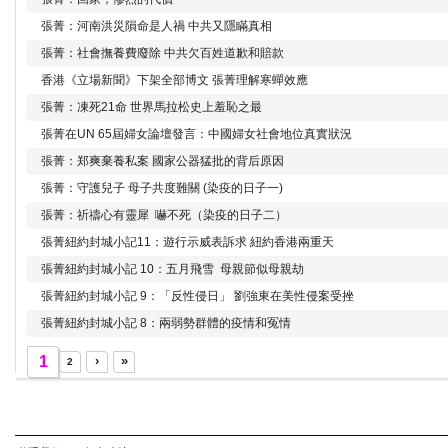
張菁：河南洪災隕命是人禍 中共又隱瞞真相
張菁：社會撫養費廢除 中共欠百姓道歉和賠款
香港《立場新聞》下架全部博文 張菁理解寒蟬效應
張菁：凍死21命 世界馬拉松史上羞恥之最
張菁在UN 65屆婦女論壇發言：中國婦女社會地位真實狀況
張菁：郑爽棄養私案 國家公器猛批的背后原因
張菁：守護兒子 母子共度難關 (染疫的日子一)
張菁：祈禱心有靈犀 嚇不死（染疫的日子二）
張菁紐約封城小記11：遊行示威表訴求 紐約香港兩重天
張菁紐約封城小記 10：五月飛雪 母親節似母親劫
張菁紐約封城小記 9：「反性侵日」 劉強東在美性侵案受挫
張菁紐約封城小記 8：兩弱勢群體的疫情和冤情
1
›
»
2