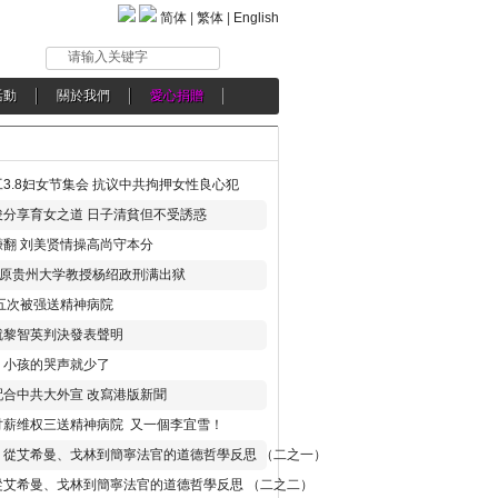
简体
|
繁体
|
English
请输入关键字
活動
關於我們
愛心捐贈
3.8妇女节集会 抗议中共拘押女性良心犯
分享育女之道 日子清貧但不受誘惑
翻 刘美贤情操高尚守本分
年 原贵州大学教授杨绍政刑满出狱
五次被强送精神病院
就黎智英判決發表聲明
，小孩的哭声就少了
合中共大外宣 改寫港版新聞
讨薪维权三送精神病院 又一個李宜雪！
：從艾希曼、戈林到簡寧法官的道德哲學反思 （二之一）
從艾希曼、戈林到簡寧法官的道德哲學反思 （二之二）