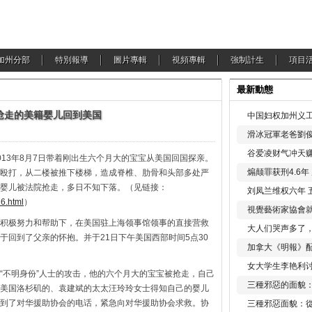
加州分部
特別報導
圖片專輯
視頻專輯
強制計生
項目
最新動態
抢走的美籍婴儿回到美国
中国妇权加州义工
滑冰冠軍老爸劉俊
谷爱凌财气冲天赚
013年8月7日带着刚出生六个月大的宝宝从美国回国探亲。
煽颠罪获刑4.6
殴打，从二楼被推下楼梯，造成脊椎、肋骨和头部多处严
婴儿被法院抢走，多日不知下落。（见链接：
刘凤兰维权六年 
16.html
）
視覺藝術家協會
积极努力和帮助下，在美国驻上海领事馆领事的直接营救
大人们哭声多了
于回到了父亲的怀抱。并于21日下午美国西部时间5点30
加拿大《明報》配
女大学生李艳利
“不明身份”人士的攻击，他的六个月大的宝宝被抢走，自己
三種邪惡的面貌
美国洛杉矶的、袁建斌的太太汪玲玲女士得知自己的婴儿
到了对华援助协会的电话，紧急向对华援助协会求救。协
三種邪惡面貌：