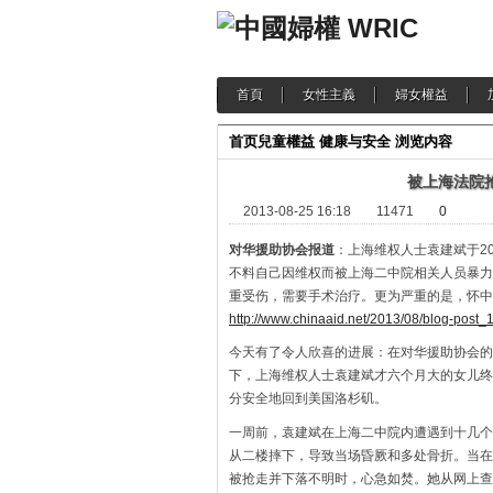
首頁
女性主義
婦女權益
首页
兒童權益
健康与安全
浏览内容
被上海法院
2013-08-25 16:18
11471
0
对华援助协会报道
：上海维权人士袁建斌于2
不料自己因维权而被上海二中院相关人员暴力
重受伤，需要手术治疗。更为严重的是，怀中
http://www.chinaaid.net/2013/08/blog-post_
今天有了令人欣喜的进展：在对华援助协会的
下，上海维权人士袁建斌才六个月大的女儿终
分安全地回到美国洛杉矶。
一周前，袁建斌在上海二中院内遭遇到十几个
从二楼摔下，导致当场昏厥和多处骨折。当在
被抢走并下落不明时，心急如焚。她从网上查