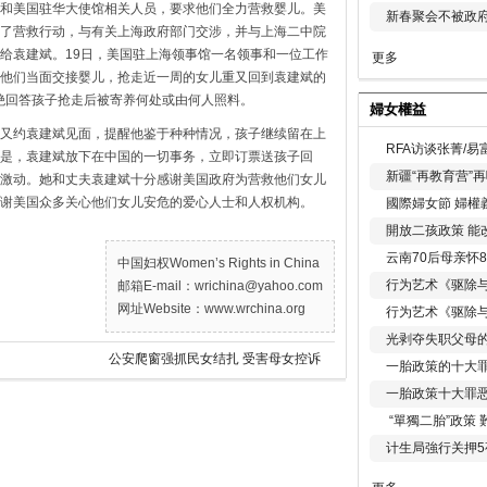
和美国驻华大使馆相关人员，要求他们全力营救婴儿。美
新春聚会不被政府
了营救行动，与有关上海政府部门交涉，并与上海二中院
给袁建斌。19日，美国驻上海领事馆一名领事和一位工作
更多
他们当面交接婴儿，抢走近一周的女儿重又回到袁建斌的
拒绝回答孩子抢走后被寄养何处或由何人照料。
婦女權益
又约袁建斌见面，提醒他鉴于种种情况，孩子继续留在上
RFA访谈张菁/
是，袁建斌放下在中国的一切事务，立即订票送孩子回
新疆“再教育营”
激动。她和丈夫袁建斌十分感谢美国政府为营救他们女儿
谢美国众多关心他们女儿安危的爱心人士和人权机构。
國際婦女節 婦權
開放二孩政策 能
云南70后母亲怀
中国妇权Women’s Rights in China
行为艺术《驱除
邮箱E-mail：wrichina@yahoo.com
网址Website：www.wrchina.org
行为艺术《驱除
光剥夺失职父母
公安爬窗强抓民女结扎 受害母女控诉
一胎政策的十大罪
一胎政策十大罪
“單獨二胎”政策
计生局強行关押5