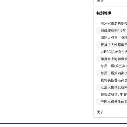
更多
特別報導
滑冰冠軍老爸劉俊
煽颠罪获刑4.6
国际人权日 中国政
根據「人性尊嚴
以BBC記者身份
印度女上海轉機被
每周一展(第五期
每周一展第四期 
夏博義指香港高
江油人集体反抗
劉曉波離世8年 
中国三孩催生政
更多