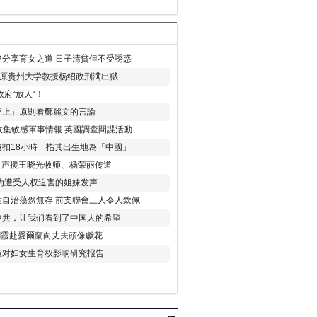
分享育女之道 日子清貧但不受誘惑
年 原贵州大学教授杨绍政刑满出狱
府“放人“！
至上」原則看鄭麗文的言論
收集敏感軍事情報 英國調查間諜活動
扣18小時 指其出生地為「中國」
) 声援王晓光牧师、杨荣丽传道
为遭受人权迫害的姐妹发声
度自治蕩然無存 前支聯會三人令人欽佩
中共，让我们看到了中国人的希望
劉霞赴愛爾蘭向丈夫頭像獻花
策对妇女生育权影响研究报告