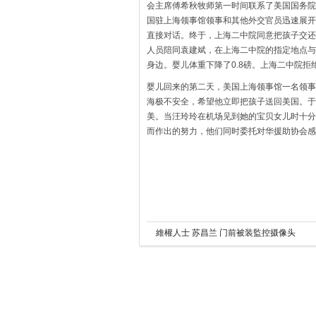
会主席傅希秋牧师第一时间联系了美国国务院
国驻上海领事馆领事和其他外交官员迅速展开
直接对话。终于，上海二中院同意把孩子交还
人员陪同袁建斌，在上海二中院的指定地点与
身边。婴儿体重下降了0.8磅。上海二中院
婴儿回来的第二天，美国上海领事馆一名领事
海极不安全，希望他立即把孩子送回美国。于
美。当汪玲玲在机场见到她的宝贝女儿时十分
而作出的努力，他们同时委托对华援助协会感
維權人士 苏昌兰 门前被装監控摄像头