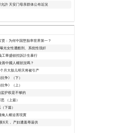
允許 天安门母亲群体公布近況
易富贤：为何中国堕胎率世界第一？
再曝光女性遭酷刑、系统性强奸
義工華盛頓控訴計生暴行
改善中國人權狀況嗎？
8个月大胎儿明天将被引产
与抗争》（下）
与抗争》（上）
的监护权是不够的
恶 （上篇）
恶（下篇）
 難掩人權迫害現實
夜6天， 产妇遭羞辱逼供