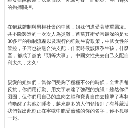
斃女孩陳彥霖，法庭僅以「死因可疑」而結案。澳門聲
的拘捕關押。
在獨裁體制與男權社會的中國，姐妹們遭受著雙重霸凌。 
共不斷製造的一次次人為災難，首當其衝受害最深的是
30多年的強制流產以及現行的強制生育政策，中國女性
管控，子宮也被黨合法支配，什麼時候該懷孕生孩，什
產，都成了黨的「頭等大事」。中國女性失去自己支配
利太久，太久!
親愛的姐妹們，當你們受夠了種種不公的時候，全世界
反抗，你們用行動、用文字表達了強烈的抗議！雖然你
囹圄，但你們用自己的血肉之軀和寶貴自由去撞擊了專
時喚醒了其他沉睡者，越來越多的人們領悟到了有尊嚴
我們報出此刻正在牢獄中飽受煎熬的你的名字，你不孤
一起。