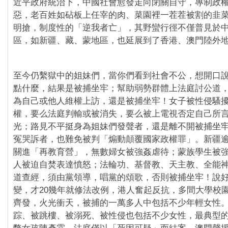
近平政府統治下，中國社會愈發走向閉關自守，專制政
惡，老百姓如砧板上任宰的肉、菜園裡一茬茬被割的韭
明搶，制度性的「逆我者亡」，其野蠻行徑不僅普見於
區，如新疆、藏、蒙地區，也延展到了香港、澳門陸外
至今仍繫獄中的姐妹們，當你們看到社會不公，想開口
點什麼，結果是被捕坐牢；幫助弱勢群體上法庭討公道
為自己或他人維權上訪，還是被捕坐牢！女子被性侵騷
權，要么法庭判輸或被消失，要么被上電視否定自己所
光；路見不平挺身為姐妹們發聲者，還是離不開被捕坐
冤哭訴者，也難免被判「煽動顛覆國家政權罪」。新疆
關進「再教育營」，無數婦女被強姦虐待；蒙族學生被
人被迫自焚表達憤怒；法輪功、基督教、天主教、全能
道查經，須由黨領導，唱黨的頌歌，否則被捕坐牢！說好
變，才20幾年就修法改例，港人奮起反抗，多間大學校
齊發，火光衝天，被捕的一萬多人中包括不少年輕女性
踪、被跳樓、被溺死、被性侵也包括不少女性，最典型的