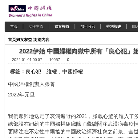
首頁
女性主義
婦女權益
加州分部
特別報導
圖
首页
妇女权益
浏览内容
2022伊始 中國婦權向獄中所有「良心犯」
2022-01-01 00:07
10057
0
标签：
良心犯，維權，中國婦權
中國婦權創辦人張菁
2022年元旦
我們艱難地送走了哀鴻遍野的2021，膽戰心驚的進入了沒
總部設在紐約的中國婦權組織除了繼續關注武漢病毒疫
更關注在不定性中飄搖的中國政治經濟社會之前景。全