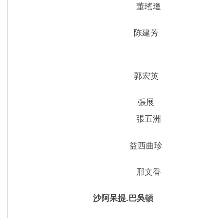
董瑤瓊
陈建芳
郭宏英
張展
張五洲
益西曲珍
邢文香
沙阿呆提.巴吳頓