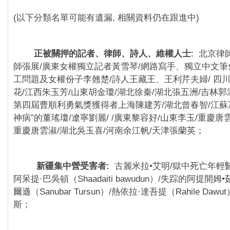
(以下分類名單可能有遺漏, 相關資料仍在跟進中)
正被關押的記者、律師、詩人、維權人士
: 北京律
師張展/廣東女權獨立記者黃雪琴/網路寫手、獨立中文筆
工問題及女權份子李翹楚/詩人王藏王、王利芹夫婦/ 四川
花/江西朱玉芳/山東胡金瓊/湖北徐秦/湖北張五洲/吉林郭
第四屆曹順利勇氣獎獲得者上海陳建芳/湖北曾春智/江蘇
神病”的董瑤瓊/遼寧劉麗/ /廣東黎容好/山東李玉/重慶唐
重慶唐雲淑/湖北吳玉喜/河南余江帆/天津張蘭英；
新疆集中營受害者:
古麗米拉•艾明/獄中死亡年輕
阿呆提·巴吳頓（Shaadaiti bawudun）/失踪的阿提開姆
爾遜（Sanubar Tursun）/熱依拉·達吾提（Rahile Daw
斯；