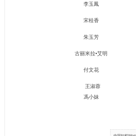
李玉鳳
宋桂香
朱玉芳
古丽米拉•艾明
付文花
王淑蓉
馮小妹
中国妇权Women’