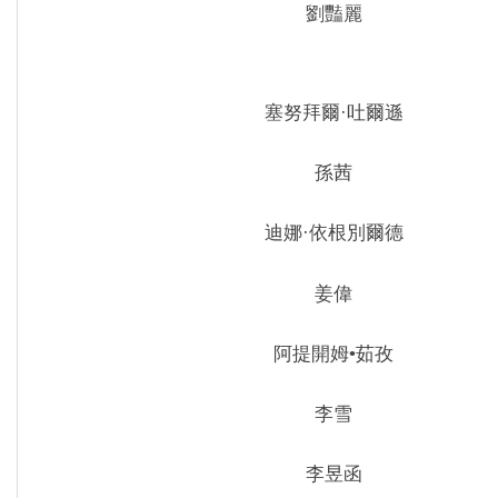
劉豔麗
塞努拜爾·吐爾遜
孫茜
迪娜·依根別爾德
姜偉
阿提開姆•茹孜
李雪
李昱函