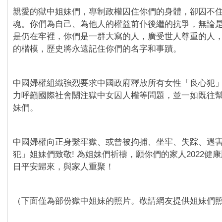
親愛的獄中姐妹們，專制政權囚住你們的身體，卻囚不
魂。你們為自己、為他人的權益前仆後繼的抗爭，無論
是仍在牢裡，你們是一群大寫的人，廣受世人尊重的人
的楷模，歷史將永遠記住你們的名字和事蹟。
中國婦權組織強烈要求中國政府釋放所有女性「良心犯
力呼籲國際社會關注獄中女囚人權等問題，並一如既往
妹們。
中國婦權向正身繫牢獄、或曾被拘捕、坐牢、失踪、遇
犯」姐妹們致敬! 為姐妹們祈禱，願你們的家人2022健
日平安歸來，與家人重聚！
（下面僅為部份獄中姐妹的照片。敬請網友提供姐妹們