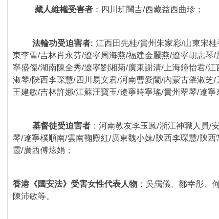
藏人維權受害者
：四川班闊吉/西藏益西曲珍；
法輪功受迫害者:
江西田先桂/貴州朱家彩/山東宋桂
東李雪/吉林肖永芬/遼寧周海燕/福建金麗燕/遼寧胡志琴/
寧盛傑/湖南陳全秀/遼寧劉湘菊/廣東謝清/上海鐘怡君/江
淑琴/陝西李琛慧/四川易文君/河南曹愛蘭/內蒙古肇淑芝/
王建敏/吉林許娜/江蘇汪寶玉/遼寧時寧瑤/貴州翠琴/遼
基督徒受迫害者
：河南教友李玉鳳/浙江神職人員/
琴/遼寧樸順南/雲南鞠殿紅/廣東魏小妹/陝西李琛慧/陝西
霞/廣西傅炫娟；
香港《國安法》受害女性代表人物
：吳靄儀、鄒幸彤、
陳沛敏等。