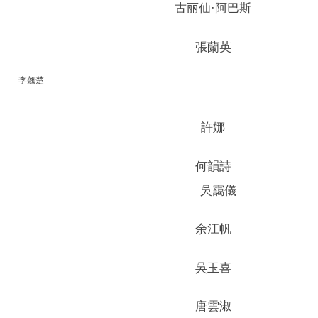
古丽仙·阿巴斯
張蘭英
李翹楚
許娜
何韻詩
吳靄儀
余江帆
吳玉喜
唐雲淑