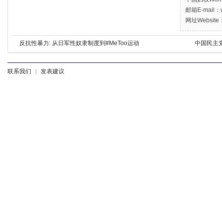
邮箱E-mail：w
网址Website：
反抗性暴力: 从日军性奴隶制度到#MeToo运动
中国民主
联系我们
|
发表建议