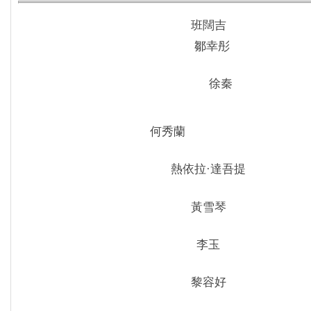
班闊吉
鄒幸彤
徐秦
何秀蘭
熱依拉·達吾提
黃雪琴
李玉
黎容好