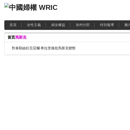
首頁
女性主義
婦女權益
加州分部
特別報導
圖
首页
馬斯克
對泰勒絲狂言惡爛 希拉里痛批馬斯克變態