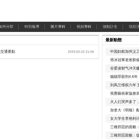
加州分部
特別報導
圖片專輯
視頻專輯
強制計生
項目
最新動態
敦交通要點
中国妇权加州义工
2025-02-22 21:06
滑冰冠軍老爸劉俊
谷爱凌财气冲天赚
煽颠罪获刑4.6
刘凤兰维权六年 
視覺藝術家協會
大人们哭声多了
加拿大《明報》配
女大学生李艳利
三種邪惡的面貌
三種邪惡面貌：