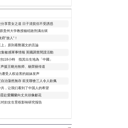
分享育女之道 日子清貧但不受誘惑
年 原贵州大学教授杨绍政刑满出狱
府“放人“！
至上」原則看鄭麗文的言論
收集敏感軍事情報 英國調查間諜活動
扣18小時 指其出生地為「中國」
) 声援王晓光牧师、杨荣丽传道
为遭受人权迫害的姐妹发声
度自治蕩然無存 前支聯會三人令人欽佩
中共，让我们看到了中国人的希望
劉霞赴愛爾蘭向丈夫頭像獻花
策对妇女生育权影响研究报告