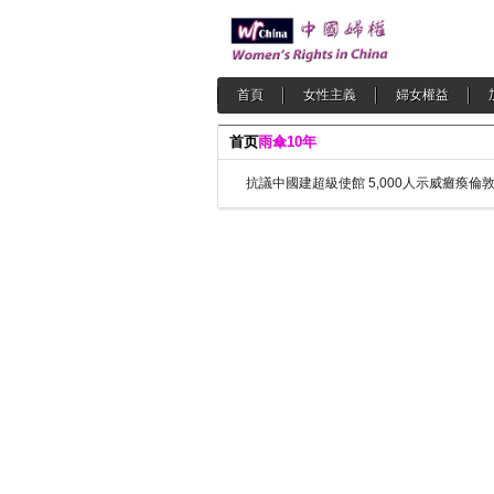
首頁
女性主義
婦女權益
首页
雨傘10年
抗議中國建超級使館 5,000人示威癱瘓倫