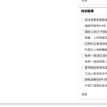
更多
特別報導
滑冰冠軍老爸劉俊
煽颠罪获刑4.6
国际人权日 中国政
根據「人性尊嚴
以BBC記者身份
印度女上海轉機被
每周一展(第五期
每周一展第四期 
夏博義指香港高
江油人集体反抗
劉曉波離世8年 
中国三孩催生政
更多