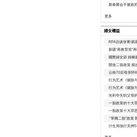
新春聚会不被政府
更多
婦女權益
RFA访谈张菁/
新疆“再教育营”
國際婦女節 婦權
開放二孩政策 能
云南70后母亲怀
行为艺术《驱除
行为艺术《驱除
光剥夺失职父母
一胎政策的十大罪
一胎政策十大罪
“單獨二胎”政策
计生局強行关押5