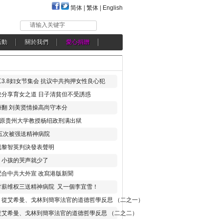
简体
|
繁体
|
English
请输入关键字
活動
關於我們
愛心捐贈
3.8妇女节集会 抗议中共拘押女性良心犯
分享育女之道 日子清貧但不受誘惑
翻 刘美贤情操高尚守本分
年 原贵州大学教授杨绍政刑满出狱
五次被强送精神病院
就黎智英判決發表聲明
，小孩的哭声就少了
合中共大外宣 改寫港版新聞
讨薪维权三送精神病院 又一個李宜雪！
：從艾希曼、戈林到簡寧法官的道德哲學反思 （二之一）
從艾希曼、戈林到簡寧法官的道德哲學反思 （二之二）