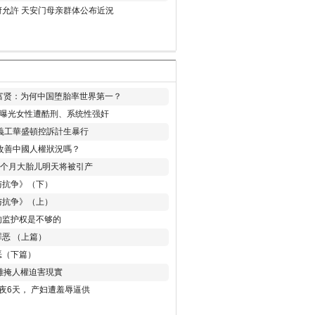
允許 天安门母亲群体公布近況
易富贤：为何中国堕胎率世界第一？
再曝光女性遭酷刑、系统性强奸
義工華盛頓控訴計生暴行
改善中國人權狀況嗎？
8个月大胎儿明天将被引产
与抗争》（下）
与抗争》（上）
的监护权是不够的
恶 （上篇）
恶（下篇）
 難掩人權迫害現實
夜6天， 产妇遭羞辱逼供