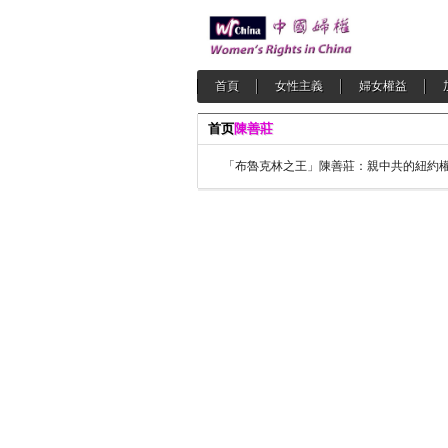
首頁
女性主義
婦女權益
首页
陳善莊
「布魯克林之王」陳善莊：親中共的紐約