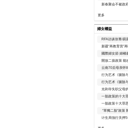
新春聚会不被政府
更多
婦女權益
RFA访谈张菁/
新疆“再教育营”
國際婦女節 婦權
開放二孩政策 能
云南70后母亲怀
行为艺术《驱除
行为艺术《驱除
光剥夺失职父母
一胎政策的十大罪
一胎政策十大罪
“單獨二胎”政策
计生局強行关押5