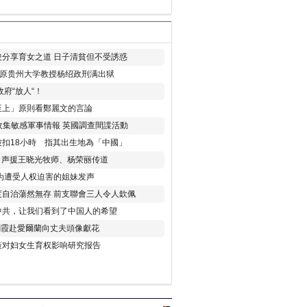
分享育女之道 日子清貧但不受誘惑
年 原贵州大学教授杨绍政刑满出狱
府“放人“！
至上」原則看鄭麗文的言論
收集敏感軍事情報 英國調查間諜活動
扣18小時 指其出生地為「中國」
) 声援王晓光牧师、杨荣丽传道
为遭受人权迫害的姐妹发声
度自治蕩然無存 前支聯會三人令人欽佩
中共，让我们看到了中国人的希望
劉霞赴愛爾蘭向丈夫頭像獻花
策对妇女生育权影响研究报告