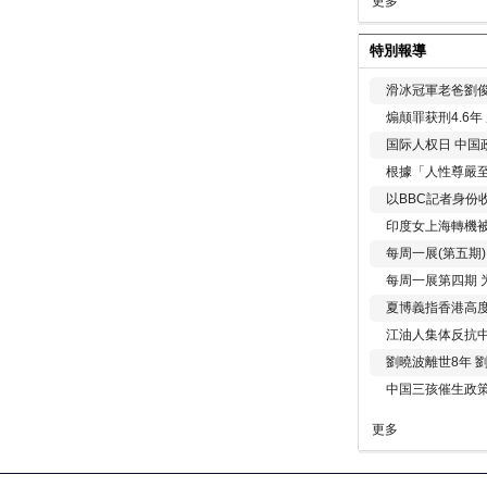
更多
特別報導
滑冰冠軍老爸劉俊
煽颠罪获刑4.6
国际人权日 中国政
根據「人性尊嚴
以BBC記者身份
印度女上海轉機被
每周一展(第五期
每周一展第四期 
夏博義指香港高
江油人集体反抗
劉曉波離世8年 
中国三孩催生政
更多