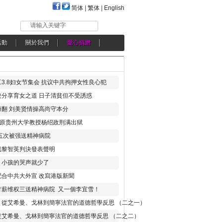
简体
|
繁体
|
English
请输入关键字
活動
關於我們
愛心捐贈
3.8妇女节集会 抗议中共拘押女性良心犯
分享育女之道 日子清貧但不受誘惑
翻 刘美贤情操高尚守本分
年 原贵州大学教授杨绍政刑满出狱
五次被强送精神病院
就黎智英判決發表聲明
，小孩的哭声就少了
合中共大外宣 改寫港版新聞
讨薪维权三送精神病院 又一個李宜雪！
：從艾希曼、戈林到簡寧法官的道德哲學反思 （二之一）
從艾希曼、戈林到簡寧法官的道德哲學反思 （二之二）