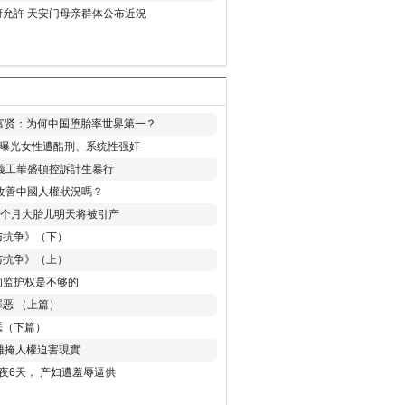
允許 天安门母亲群体公布近況
易富贤：为何中国堕胎率世界第一？
再曝光女性遭酷刑、系统性强奸
義工華盛頓控訴計生暴行
改善中國人權狀況嗎？
8个月大胎儿明天将被引产
与抗争》（下）
与抗争》（上）
的监护权是不够的
恶 （上篇）
恶（下篇）
 難掩人權迫害現實
夜6天， 产妇遭羞辱逼供