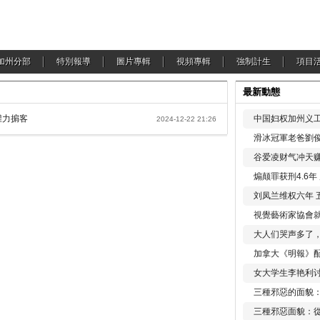
加州分部
特別報導
圖片專輯
視頻專輯
強制計生
項目
最新動態
權力掮客
中国妇权加州义工
2024-12-22 21:26
滑冰冠軍老爸劉俊
谷爱凌财气冲天赚
煽颠罪获刑4.6
刘凤兰维权六年 
視覺藝術家協會
大人们哭声多了
加拿大《明報》配
女大学生李艳利
三種邪惡的面貌
三種邪惡面貌：