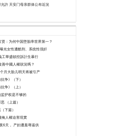
允許 天安门母亲群体公布近況
易富贤：为何中国堕胎率世界第一？
再曝光女性遭酷刑、系统性强奸
義工華盛頓控訴計生暴行
改善中國人權狀況嗎？
8个月大胎儿明天将被引产
与抗争》（下）
与抗争》（上）
的监护权是不够的
恶 （上篇）
恶（下篇）
 難掩人權迫害現實
夜6天， 产妇遭羞辱逼供