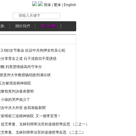
简体
|
繁体
|
English
请输入关键字
活動
關於我們
愛心捐贈
3.8妇女节集会 抗议中共拘押女性良心犯
分享育女之道 日子清貧但不受誘惑
翻 刘美贤情操高尚守本分
年 原贵州大学教授杨绍政刑满出狱
五次被强送精神病院
就黎智英判決發表聲明
，小孩的哭声就少了
合中共大外宣 改寫港版新聞
讨薪维权三送精神病院 又一個李宜雪！
：從艾希曼、戈林到簡寧法官的道德哲學反思 （二之一）
從艾希曼、戈林到簡寧法官的道德哲學反思 （二之二）