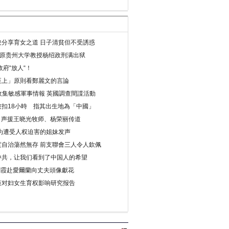
分享育女之道 日子清貧但不受誘惑
年 原贵州大学教授杨绍政刑满出狱
府“放人“！
至上」原則看鄭麗文的言論
收集敏感軍事情報 英國調查間諜活動
扣18小時 指其出生地為「中國」
) 声援王晓光牧师、杨荣丽传道
为遭受人权迫害的姐妹发声
度自治蕩然無存 前支聯會三人令人欽佩
中共，让我们看到了中国人的希望
劉霞赴愛爾蘭向丈夫頭像獻花
策对妇女生育权影响研究报告