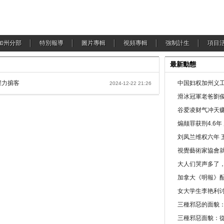
加州分部
特別報導
圖片專輯
視頻專輯
強制計生
項目
最新動態
權力掮客
中国妇权加州义工
2024-12-22 21:26
滑冰冠軍老爸劉俊
谷爱凌财气冲天赚
煽颠罪获刑4.6
刘凤兰维权六年 
視覺藝術家協會
大人们哭声多了
加拿大《明報》配
女大学生李艳利
三種邪惡的面貌
三種邪惡面貌：