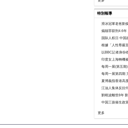
更多
特別報導
滑冰冠軍老爸劉俊
煽颠罪获刑4.6
国际人权日 中国政
根據「人性尊嚴
以BBC記者身份
印度女上海轉機被
每周一展(第五期
每周一展第四期 
夏博義指香港高
江油人集体反抗
劉曉波離世8年 
中国三孩催生政
更多