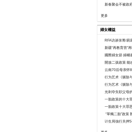
新春聚会不被政府
更多
婦女權益
RFA访谈张菁/
新疆“再教育营”
國際婦女節 婦權
開放二孩政策 能
云南70后母亲怀
行为艺术《驱除
行为艺术《驱除
光剥夺失职父母
一胎政策的十大罪
一胎政策十大罪
“單獨二胎”政策
计生局強行关押5