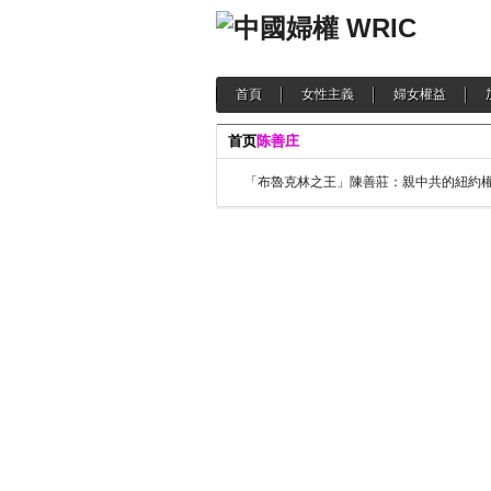
首頁
女性主義
婦女權益
首页
陈善庄
「布魯克林之王」陳善莊：親中共的紐約