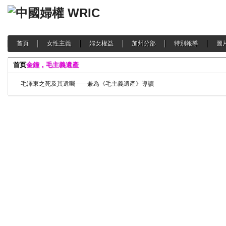
首頁
女性主義
婦女權益
加州分部
特別報導
圖
首页
金鐘，毛主義遺產
毛澤東之死及其遺囑——兼為《毛主義遺產》導讀